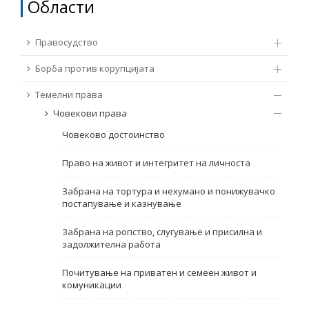
Области
ТЕМЕЛНИ ПРАВА
Извор
Правосудство
ПРАВА НА ГРАЃАНИТЕ НА ЕУ
Борба против корупцијата
Под-извор
ПРИСТАПНИ ПРЕГОВОРИ
Темелни права
Човекови права
Тип
Човеково достоинство
Таг
Право на живот и интегритет на личноста
Забрана на тортура и нехумано и понижувачко
постапување и казнување
Од Мрежа 23
Забрана на ропство, слугување и присилна и
задолжителна работа
Датум на објавување
Почитување на приватен и семеен живот и
комуникации
Јазик