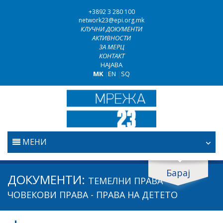
+3892 3 280 100
network23@epi.org.mk
КЛУЧНИ ДОКУМЕНТИ
АКТИВНОСТИ
ЗА МЕРЦ
КОНТАКТ
НАЈАВА
MK
|
EN
|
SQ
МЕНИ
ПОЧЕТНА
Барај
Барај документи
ДОКУМЕНТИ:
ТЕМЕЛНИ ПРАВА -
ПРАВОСУДСТВО
Барај
ЧОВЕКОВИ ПРАВА - ПРАВА НА ДЕТЕТО
БОРБА ПРОТИВ КОРУПЦИЈАТА
Област / подрачје