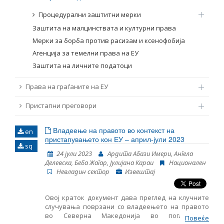
Процедурални заштитни мерки
Заштита на малцинствата и културни права
Мерки за борба против расизам и ксенофобија
Агенција за темелни права на ЕУ
Заштита на личните податоци
Права на граѓаните на ЕУ
Пристапни преговори
Владеење на правото во контекст на
en
пристапувањето кон ЕУ – април-јули 2023
sq
24 јули 2023
Ардита Абази Имери, Ангела
Делевска, Беба Жагар, Јулијана Караи
Национален
Невладин сектор
Извештај
Овој краток документ дава преглед на клучните
случувања поврзани со владеењето на правото
во Северна Македонија во поглед на
Повеќе