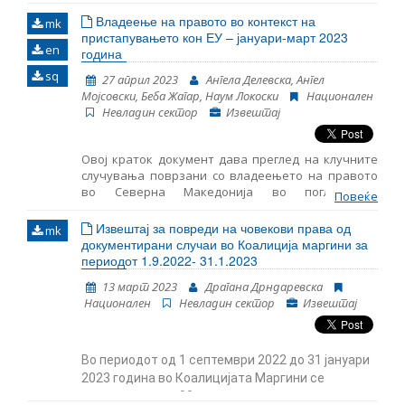
пристапувањето во ЕУ за периодот од април до
јули 2023 година. Тој вклучува следење на
Владеење на правото во контекст на
mk
суштинските аспекти на пристапувањето во ЕУ,
пристапувањето кон ЕУ – јануари-март 2023
en
вклучувајќи ги и клучните случувања во областа
година
на функционирањето на демократските
sq
27 април 2023
Ангела Делевска, Ангел
институции, реформата на јавната
Мојсовски, Беба Жагар, Наум Локоски
Национален
администрација и Поглавјето 23: судството и
Невладин сектор
Извештај
темелните права.
Овој краток документ дава преглед на клучните
случувања поврзани со владеењето на правото
во Северна Македонија во поглед на
Повеќе
пристапувањето во ЕУ за периодот од јануари до
март 2023 година. Тој вклучува следење на
Извештај за повреди на човекови права од
mk
суштинските аспекти на пристапувањето во ЕУ,
документирани случаи во Коалиција маргини за
вклучувајќи ги и клучните случувања во областа
периодот 1.9.2022- 31.1.2023
на функционирањето на демократските
13 март 2023
Драгана Дрндаревска
институции, реформата на јавната
Национален
Невладин сектор
Извештај
администрација и Поглавјето 23: судството и
темелните права.
Во периодот од 1 септември 2022 до 31 јануари
2023 година во Коалицијата Маргини се
документирани 90 случаи на прекршување на