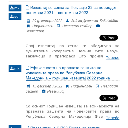
периодот октомври-декември 2022 година. Тој
содржи следење на основите начела за
Извештај во сенка за Поглавје 23 за периодот
mk
пристапување во ЕУ, вклучително и на клучните
октомври 2021 – септември 2022
sq
настани во функционирањето на демократските
29 декември 2022
Ангела Делевска, Беба Жагар
институции, реформата на јавната
Национален
Невладин сектор
администрација и Поглавјето 23: Судство и
Извештај
основни права.
Овој извештај во сенка ги обединува во
единствена кохерентна целина сите наоди,
заклучоци и препораки што произлегоа од
Повеќе
следењето на областите содржани во Поглавјето
23 – Правосудство и темелни права. Ова е седми
Eфикасноста на правната заштита на
mk
ваков извештај што го објaвува Институтот за
човековите права во Pепублика Cеверна
европска политика (ЕПИ) – Скопје, земајќи ги
Mакедонија – годишен извештај 2022 година
предвид коментарите и мислењата на
15 декември 2022
Национален
Невладин
невладините организации.
сектор
Извештај
Со осмиот Годишен извештај за ефикасноста на
правната заштита на човековите права во
Република Северна Македонија (Извештајот),
Повеќе
Македонското здружение на млади правници
(МЗМП)1 има цел објективно да ги презентира и
Презентација 6 П23 Права на детето