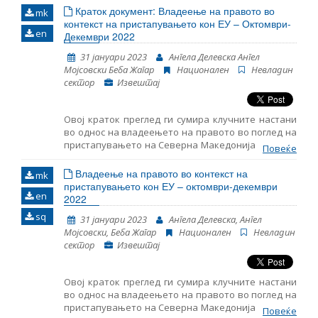
права, во кои има минимум 123 жртви од
Краток документ: Владеење на правото во
mk
различни заедници. Документирани се два
контекст на пристапувањето кон ЕУ – Октомври-
en
Декември 2022
случаи каде има неопределен број жртви. Во
едниот случај се работи за говор на омраза од
31 јануари 2023
Ангела Делевска Ангел
страна на медиум, а во другиот за повреда на
Мојсовски Беба Жагар
Национален
Невладин
работнички права на поголем број текстилни
сектор
Извештај
работнички во една фабрика.
Повеќе
Овој краток преглед ги сумира клучните настани
во однос на владеењето на правото во поглед на
пристапувањето на Северна Македонија во ЕУ во
Повеќе
периодот октомври-декември 2022 година. Тој
содржи следење на основите начела за
Владеење на правото во контекст на
mk
пристапување во ЕУ, вклучително и на клучните
пристапувањето кон ЕУ – октомври-декември
en
настани во функционирањето на демократските
2022
институции, реформата на јавната
sq
31 јануари 2023
Ангела Делевска, Ангел
администрација и Поглавјето 23: Судство и
Мојсовски, Беба Жагар
Национален
Невладин
основни права.
сектор
Извештај
Овој краток преглед ги сумира клучните настани
во однос на владеењето на правото во поглед на
пристапувањето на Северна Македонија во ЕУ во
Повеќе