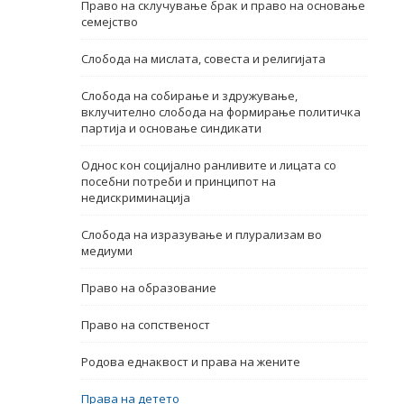
Право на склучување брак и право на основање
семејство
Име, опис или клучен збор
Слобода на мислата, совеста и религијата
Слобода на собирање и здружување,
вклучително слобода на формирање политичка
партија и основање синдикати
Однос кон социјално ранливите и лицата со
посебни потреби и принципот на
недискриминација
Слобода на изразување и плурализам во
медиуми
Право на образование
Право на сопственост
Родова еднаквост и права на жените
Права на детето