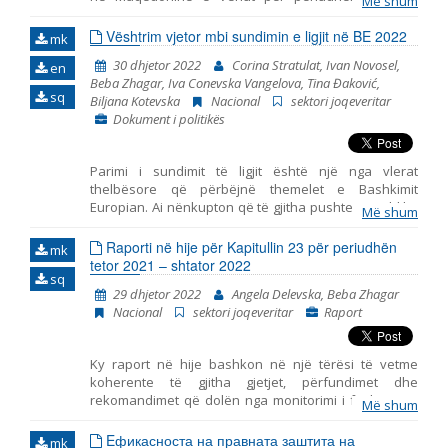
Më shum
shtator 2022. Ai përfshin ndjekjen e bazave të
anëtarësimit në BE, duke përfshirë zhvillimet
Vështrim vjetor mbi sundimin e ligjit në BE 2022
mk
kryesore në funksionimin e institucioneve
30 dhjetor 2022
Corina Stratulat, Ivan Novosel,
en
demokratike, reformën e administratës publike dhe
Beba Zhagar, Iva Conevska Vangelova, Tina Đaković,
kapitullin 23: Gjyqësori dhe të Drejtat Themelore.
sq
Biljana Kotevska
Nacional
sektori joqeveritar
Dokument i politikës
Parimi i sundimit të ligjit është një nga vlerat
thelbësore që përbëjnë themelet e Bashkimit
Europian. Ai nënkupton që të gjitha pushtetet publike
Më shum
të veprojnë brenda kufijve të vendosur nga ligji, në
përputhje me vlerat e demokracisë dhe respektimin e
Raporti në hije për Kapitullin 23 për periudhën
mk
të drejtave themelore. Përderisa vendet kandidate
tetor 2021 – shtator 2022
sq
duhet të respektojnë këtë parim dhe të përshtatin
29 dhjetor 2022
Angela Delevska, Beba Zhagar
funksionimin e institucioneve të tyre në përputhje me
Nacional
sektori joqeveritar
Raport
rrethanat, vendet anëtare të BE-së gjithashtu nuk
përjashtohen nga ky detyrim, apo pasojat që rrjedhin
nga mospërputhja.
Ky raport në hije bashkon në një tërësi të vetme
koherente të gjitha gjetjet, përfundimet dhe
rekomandimet që dolën nga monitorimi i fushave të
Më shum
përfshira në Kapitullin 23 – Gjyqësori dhe të drejtat
themelore. Ky është raporti i shtatë i tillë i publikuar
Eфикасноста на правната заштита на
mk