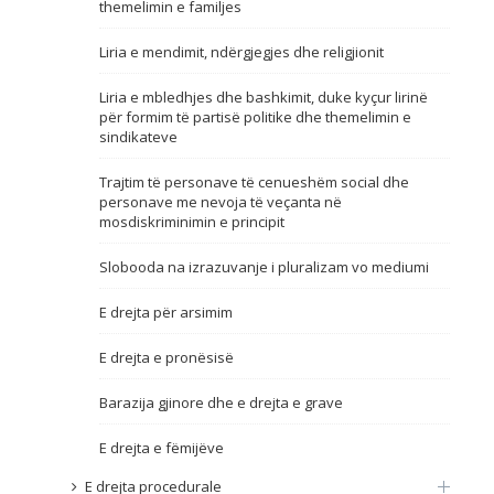
themelimin e familjes
Emër, përshkrim ose fjalen
Liria e mendimit, ndërgjegjes dhe religjionit
Liria e mbledhjes dhe bashkimit, duke kyçur lirinë
për formim të partisë politike dhe themelimin e
sindikateve
Trajtim të personave të cenueshëm social dhe
personave me nevoja të veçanta në
mosdiskriminimin e principit
Slobooda na izrazuvanje i pluralizam vo mediumi
E drejta për arsimim
E drejta e pronësisë
Barazija gjinore dhe e drejta e grave
E drejta e fëmijëve
E drejta procedurale