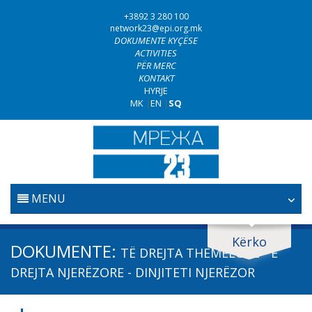
+3892 3 280 100
network23@epi.org.mk
DOKUMENTE KYÇËSE
ACTIVITIES
PËR MERC
KONTAKT
HYRJE
MK
|
EN
|
SQ
MENU
FILLESTARE
Kërko
Kërko dokumente
DOKUMENTE:
TË DREJTA THEMELORE - E
GJYQËSORI
Kërko
DREJTA NJERËZORE - DINJITETI NJERËZOR
LUFTA KUNDËR KORRUPSIONIT
Fushë / lëmi