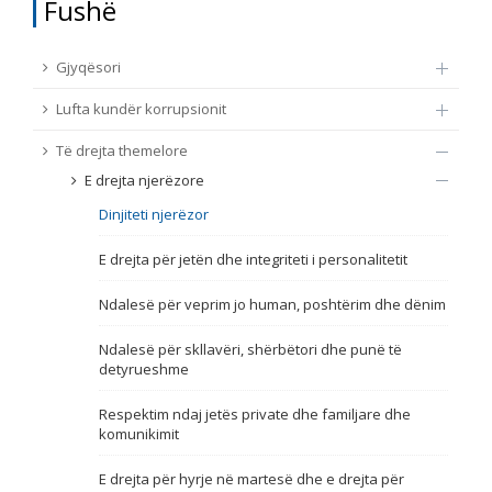
Fushë
TË DREJTA THEMELORE
Burim
Gjyqësori
E DREJTA E QYTETARËVE TË BE-SË
Lufta kundër korrupsionit
Nën burim
ПРИСТАПНИ ПРЕГОВОРИ
Të drejta themelore
E drejta njerëzore
Tip
Dinjiteti njerëzor
Tag
E drejta për jetën dhe integriteti i personalitetit
Ndalesë për veprim jo human, poshtërim dhe dënim
Nga rrjeti 23
Ndalesë për skllavëri, shërbëtori dhe punë të
detyrueshme
Data e shpalljes
Respektim ndaj jetës private dhe familjare dhe
komunikimit
Gjuhë
E drejta për hyrje në martesë dhe e drejta për