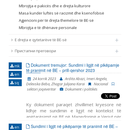
Mbrojtja e pakicës dhe e drejta kulturore
Masa kundër luftës së racizmit dhe ksenofobisë
Agjencioni për të drejta themelore të BE-së
Mbrojtja e të dhënave personale
E drejta e qytetarëve të BE-së
Пристапни преговори
Dokument tremujor: Sundimi i ligjit në pikëpamje
mk
të pranimit në BE – prill-qershor 2023
en
24 korrik 2023
Ardita Abazi, Imeri Angela,
sq
Delevska Beba, Zhagar Julijana Karai
Nacional
sektori joqeveritar
Dokument i politikës
Ky dokument paraqet zhvillimet kryesore në
lidhje me sundimin e ligjit në kontekst të
anëtarësimit në BE në Maqedoninë e Veriut për
periudhën prill – qershor 2022. Ai përfshin
Më
Sundimi i ligjit në pikëpamje të pranimit në BE –
en
shum