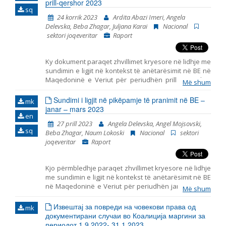
prill-qershor 2023
sq
24 korrik 2023
Ardita Abazi Imeri, Angela
Delevska, Beba Zhagar, Juljana Karai
Nacional
sektori joqeveritar
Raport
Ky dokument paraqet zhvillimet kryesore në lidhje me
sundimin e ligjit në kontekst të anëtarësimit në BE në
Maqedoninë e Veriut për periudhën prill – qershor
Më shum
2022. Ai përfshin monitorimin e themeleve të
anëtarësimit në BE, duke përfshirë zhvillimet
Sundimi i ligjit në pikëpamje të pranimit në BE –
mk
kryesore në funksionimin e institucioneve
janar – mars 2023
en
demokratike, reformën e administratës publike dhe
27 prill 2023
Angela Delevska, Angel Mojsovski,
kapitullin 23: Gjyqësori dhe të drejtat themelore.
sq
Beba Zhagar, Naum Lokoski
Nacional
sektori
joqeveritar
Raport
Kjo përmbledhje paraqet zhvillimet kryesore në lidhje
me sundimin e ligjit në kontekst të anëtarësimit në BE
në Maqedoninë e Veriut për periudhën janar – mars
Më shum
2023. Ai përfshin monitorimin e themeleve të
antarësimit në BE, duke përfshirë zhvillimet kryesore
Извештај за повреди на човекови права од
mk
në funksionimin e institucioneve demokratike,
документирани случаи во Коалиција маргини за
reformën e administratës publike dhe kapitullin 23:
периодот 1.9.2022- 31.1.2023