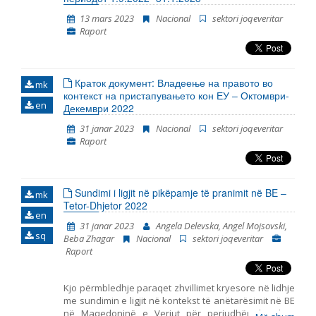
Gjyqësori dhe të drejtat themelore.
13 mars 2023
Nacional
sektori joqeveritar
Raport
Краток документ: Владеење на правото во
mk
контекст на пристапувањето кон ЕУ – Октомври-
en
Декември 2022
31 janar 2023
Nacional
sektori joqeveritar
Raport
Sundimi i ligjit në pikëpamje të pranimit në BE –
mk
Tetor-Dhjetor 2022
en
31 janar 2023
Angela Delevska, Angel Mojsovski,
sq
Beba Zhagar
Nacional
sektori joqeveritar
Raport
Kjo përmbledhje paraqet zhvillimet kryesore në lidhje
me sundimin e ligjit në kontekst të anëtarësimit në BE
në Maqedoninë e Veriut për periudhën korrik –