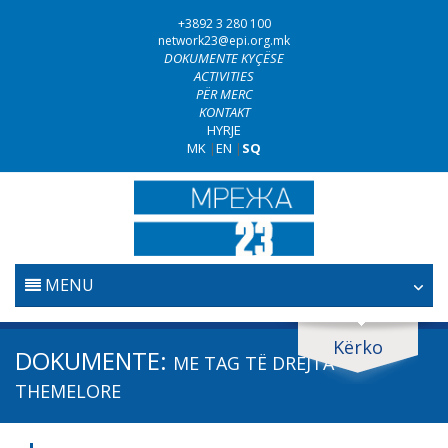
+3892 3 280 100
network23@epi.org.mk
DOKUMENTE KYÇËSE
ACTIVITIES
PËR MERC
KONTAKT
HYRJE
MK
|
EN
|
SQ
MENU
FILLESTARE
Kërko
Kërko dokumente
DOKUMENTE:
ME TAG
TË DREJTA
GJYQËSORI
Kërko
THEMELORE
LUFTA KUNDËR KORRUPSIONIT
Fushë / lëmi