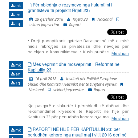
Përmbledhja e rezymeve nga hulumtimi i
mk
Emër, përshkrim ose fjalen
grantistëve të projektit Rrjeti 23+
en
29 qershor 2018
Rrjeta 23
Nacional
sq
sektori joqeveritar
Raport
• Drejt panoptikonit qytetar: Baraspeshë më e mirë
midis mbrojtjes së privatësisë dhe nevojës për
ndjekjen e komunikimeve • Kush punëson komuna
Më shum
apo partia? • Burimet e financimit, lartësia e mjeteve
të siguruara dhe ndikimi i tyre mbi pavarësinë e
Mes veprimit dhe mosveprimit - Reformat në
mk
pushtetit gjyqësor • A do të ketë “bilbilfryrës” në
Kapitullin 23
en
universitete? Mundësitë e Ligjit për mbrojtjen e
16 prill 2018
Instituti për Politikë Evropiane –
denoncuesve dhe parandalimin e korrupsionit në
sq
Shkup dhe Komiteti i Helsinkit për të Drejtat e Njeriut
arsimin e lartë në Republikën e Maqedonisë •
Nacional
sektori joqeveritar
Raport
Monitorimi i implementimit të standardeve
ndërkombëtare për gjykim të drejtë në Gjykatën
Themelore Shkup I dhe Shkup II • Ndihma juridike
Kjo pasqyrë e shkurtër i përmbledh të dhënat dhe
falas – sfidat dhe zgjidhjet • Aksesi dhe inkluziviteti i
rekomandimet kryesore të Raportit në hije për
gjykatave në Maqedoni • Analizë e Ligjit për
Kapitullin 23 për periudhën kohore nga maji 2016 deri
përcaktimin e llojit dhe matjen e lartësisë së dënimit •
Më shum
në janar të vitit 2018. I hartuar nga Instituti për Politikë
Analizë e zbatimit të Ligjit për përcaktimin e llojit dhe
Evropiane – Shkup dhe Komiteti i Helsinkit për të
RAPORTI NË HIJE PËR KAPITULLIN 23: për
matjen e lartësisë së dënimit
mk
Drejtat e Njeriut. Pasqyra përfshin tri periudha të
periudhën kohore nga muaji maj i vitit 2016 deri në