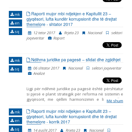
Raporti mujor mbi ndjekjen e Kapitullit 23 –
mk
gjyqësori, lufta kundër korrupsionit dhe të drejtat
en
themelore - shtator 2017
sq
12 tetor 2017
Rrjeta 23
Nacional
sektori
joqeveritar
Raport
Ndihma juridike pa pagesë – sfidat dhe zgjidhjet
mk
06 shtator 2017
Nacional
sektori joqeveritar
sq
Analizë
Ligji për ndihmë juridike pa pagesë është përshtatur
si pjesë e planit strategjik për reforma në sistemin e
gjyqësorit, me qëllim harmonizimin e ligjeve dhe
Më shum
akteve të tjera juridike të shteteve të UE-së. LNJP u
përpilua në dhjetor të vitit 2009, ndërsa filloi të
Raporti mujor mbi ndjekjen e Kapitullit 23 –
mk
zbatohet në korrik të vitit 2010. Në fillim të
gjyqësori, lufta kundër korrupsionit dhe të drejtat
en
implemenitimit, numri i kërkesave për NJP ishte shumë
themelore - korrik 2017
i vogël sepse njerëzit ende nuk kishin informacion
sq
14 gusht 2017
Rrjeta 23
Nacional
për mundësitë e shfrytëzimit të të drejtës për NJP,