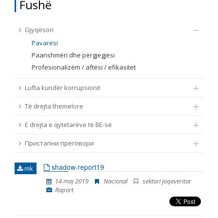
Fushë
TË DREJTA THEMELORE
Burim
Gjyqësori
E DREJTA E QYTETARËVE TË BE-SË
Pavarësi
Paanshmëri dhe përgjegjësi
Nën burim
ПРИСТАПНИ ПРЕГОВОРИ
Profesionalizëm / aftësi / efikasitet
Tip
Lufta kundër korrupsionit
Të drejta themelore
Tag
E drejta e qytetarëve të BE-së
Пристапни преговори
Nga rrjeti 23
shadow-report19
mk
Data e shpalljes
14 maj 2019
Nacional
sektori joqeveritar
Raport
Gjuhë