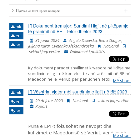
Emër, përshkrim ose fjalen
Пристапни преговори
Dokument tremujor: Sundimi i ligjit në pikëpamje
mk
të pranimit në BE – tetor-dhjetor 2023
en
31 janar 2024
Angela Delevska, Beba Zhagar,
sq
Juljana Karai, Cvetanka Aleksandroska
Nacional
sektori joqeveritar
Dokument i politikës
Ky dokument paraqet zhvillimet kryesore në lidhje me
sundimin e ligjit në kontekst të anëtarësimit në BE në
Maqedoninë e Veriut për periudhën tetor – dhjetor
Më shum
2023. Ai përfshin monitorimin e themeleve të
anëtarësimit në BE, duke përfshirë zhvillimet
Vështrim vjetor mbi sundimin e ligjit në BE 2023
mk
kryesore në funksionimin e institucioneve
29 dhjetor 2023
Nacional
sektori joqeveritar
en
demokratike, reformën e administratës publike dhe
Raport
kapitullin 23: Gjyqësori dhe të drejtat themelore.
sq
Puna e EPI-t fokusohet në nevojat dhe
kufizimet e Maqedonisë së Veriut, vend ky që
Më shum
ka pritur fillimin e negociatave për anëtarësim