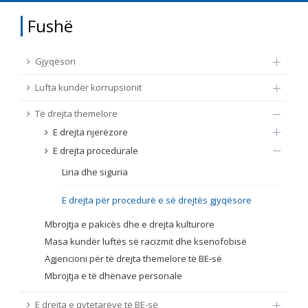
TË DREJTA THEMELORE
Fushë
Burim
E DREJTA E QYTETARËVE TË BE-SË
Gjyqësori
Nën burim
ПРИСТАПНИ ПРЕГОВОРИ
Lufta kundër korrupsionit
Të drejta themelore
Tip
E drejta njerëzore
E drejta procedurale
Tag
Liria dhe siguria
E drejta për procedurë e së drejtës gjyqësore
Nga rrjeti 23
Mbrojtja e pakicës dhe e drejta kulturore
Masa kundër luftës së racizmit dhe ksenofobisë
Data e shpalljes
Agjencioni për të drejta themelore të BE-së
Mbrojtja e të dhënave personale
Gjuhë
E drejta e qytetarëve të BE-së