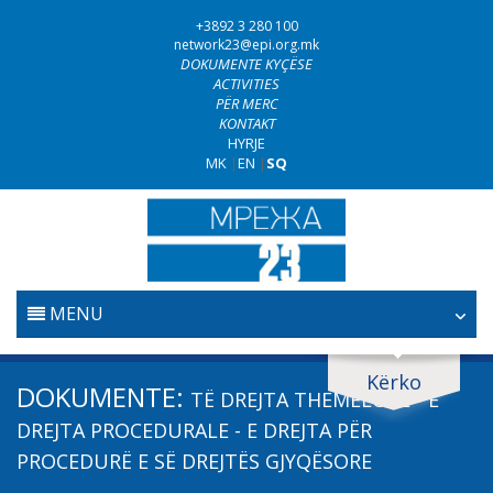
+3892 3 280 100
network23@epi.org.mk
DOKUMENTE KYÇËSE
ACTIVITIES
PËR MERC
KONTAKT
HYRJE
MK
|
EN
|
SQ
MENU
FILLESTARE
Kërko
Kërko dokumente
DOKUMENTE:
TË DREJTA THEMELORE - E
GJYQËSORI
Kërko
DREJTA PROCEDURALE - E DREJTA PËR
PROCEDURË E SË DREJTËS GJYQËSORE
LUFTA KUNDËR KORRUPSIONIT
Fushë / lëmi