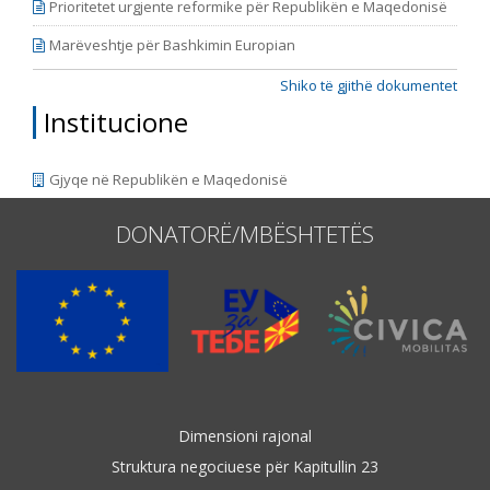
Prioritetet urgjente reformike për Republikën e Maqedonisë
Marëveshtje për Bashkimin Europian
Shiko të gjithë dokumentet
Institucione
Gjyqe në Republikën e Maqedonisë
DONATORË/MBËSHTETËS
Dimensioni rajonal
Struktura negociuese për Kapitullin 23