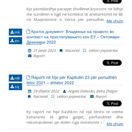
Kjo përmbledhje paraqet zhvillimet kryesore në lidhje
me sundimin e ligjit në kontekst të anëtarësimit në BE
në Maqedoninë e Veriut për periudhën korrik –
Më shum
shtator 2022. Ai përfshin ndjekjen e bazave të
anëtarësimit në BE, duke përfshirë zhvillimet
Краток документ: Владеење на правото во
mk
kryesore në funksionimin e institucioneve
контекст на пристапувањето кон ЕУ – Октомври-
en
demokratike, reformën e administratës publike dhe
Декември 2022
kapitullin 23: Gjyqësori dhe të Drejtat Themelore.
31 janar 2023
Nacional
sektori joqeveritar
Raport
Raporti në hije për Kapitullin 23 për periudhën
mk
tetor 2021 – shtator 2022
sq
29 dhjetor 2022
Angela Delevska, Beba Zhagar
Nacional
sektori joqeveritar
Raport
Ky raport në hije bashkon në një tërësi të vetme
koherente të gjitha gjetjet, përfundimet dhe
rekomandimet që dolën nga monitorimi i fushave të
Më shum
përfshira në Kapitullin 23 – Gjyqësori dhe të drejtat