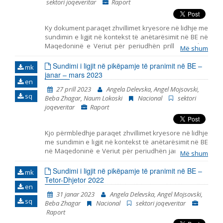
sektori joqeveritar
Raport
Ky dokument paraqet zhvillimet kryesore në lidhje me
sundimin e ligjit në kontekst të anëtarësimit në BE në
Maqedoninë e Veriut për periudhën prill – qershor
Më shum
2022. Ai përfshin monitorimin e themeleve të
anëtarësimit në BE, duke përfshirë zhvillimet
Sundimi i ligjit në pikëpamje të pranimit në BE –
mk
kryesore në funksionimin e institucioneve
janar – mars 2023
en
demokratike, reformën e administratës publike dhe
27 prill 2023
Angela Delevska, Angel Mojsovski,
kapitullin 23: Gjyqësori dhe të drejtat themelore.
sq
Beba Zhagar, Naum Lokoski
Nacional
sektori
joqeveritar
Raport
Kjo përmbledhje paraqet zhvillimet kryesore në lidhje
me sundimin e ligjit në kontekst të anëtarësimit në BE
në Maqedoninë e Veriut për periudhën janar – mars
Më shum
2023. Ai përfshin monitorimin e themeleve të
antarësimit në BE, duke përfshirë zhvillimet kryesore
Sundimi i ligjit në pikëpamje të pranimit në BE –
mk
në funksionimin e institucioneve demokratike,
Tetor-Dhjetor 2022
en
reformën e administratës publike dhe kapitullin 23:
31 janar 2023
Angela Delevska, Angel Mojsovski,
Gjyqësori dhe të drejtat themelore.
sq
Beba Zhagar
Nacional
sektori joqeveritar
Raport