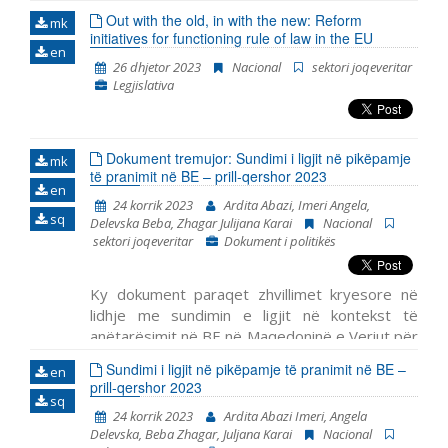
për më shumë se një dekadë, e që ka përjetuar
Out with the old, in with the new: Reform
mk
initiatives for functioning rule of law in the EU
edhe rënie të mbështet
en
26 dhjetor 2023
Nacional
sektori joqeveritar
Legjislativa
Dokument tremujor: Sundimi i ligjit në pikëpamje
mk
të pranimit në BE – prill-qershor 2023
en
24 korrik 2023
Ardita Abazi, Imeri Angela,
sq
Delevska Beba, Zhagar Julijana Karai
Nacional
sektori joqeveritar
Dokument i politikës
Ky dokument paraqet zhvillimet kryesore në
lidhje me sundimin e ligjit në kontekst të
anëtarësimit në BE në Maqedoninë e Veriut për
periudhën prill – qershor 2022. Ai përfshin
Më
Sundimi i ligjit në pikëpamje të pranimit në BE –
en
shum
prill-qershor 2023
sq
24 korrik 2023
Ardita Abazi Imeri, Angela
Delevska, Beba Zhagar, Juljana Karai
Nacional