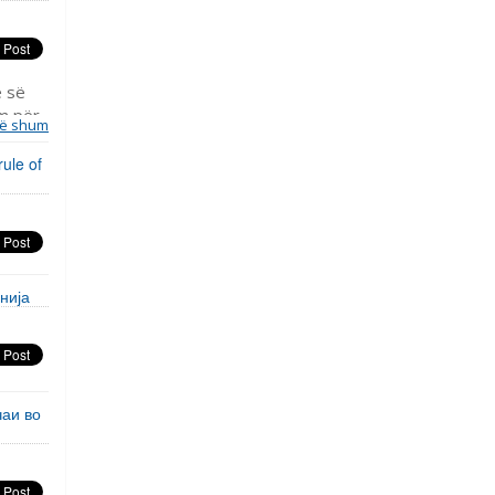
ë së
im për
ë shum
shtet
rule of
нија
чаи во