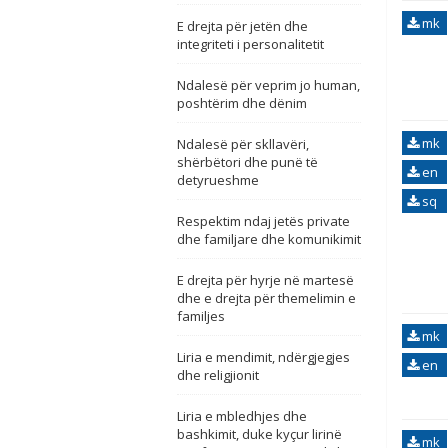
mk
E drejta për jetën dhe
integriteti i personalitetit
Ndalesë për veprim jo human,
poshtërim dhe dënim
mk
Ndalesë për skllavëri,
shërbëtori dhe punë të
en
detyrueshme
sq
Respektim ndaj jetës private
dhe familjare dhe komunikimit
E drejta për hyrje në martesë
dhe e drejta për themelimin e
familjes
mk
Liria e mendimit, ndërgjegjes
en
dhe religjionit
Liria e mbledhjes dhe
bashkimit, duke kyçur lirinë
mk