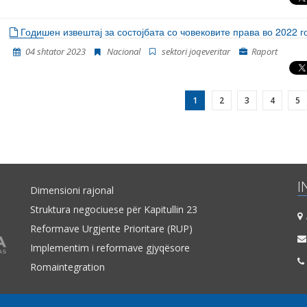
Годишен извештај за состојбата со човековите права во 2022 г
04 shtator 2023
Nacional
sektori joqeveritar
Raport
1
2
3
4
5
I
Dimensioni rajonal
Struktura negociuese për Kapitullin 23
A
Reformave Urgjente Prioritare (RUP)
Implementim i reformave gjyqësore
Romaintegration