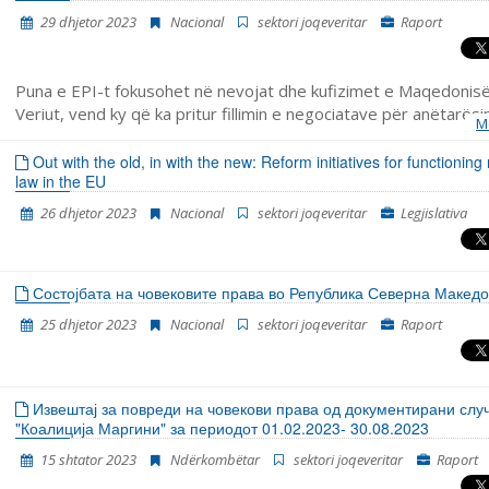
29 dhjetor 2023
Nacional
sektori joqeveritar
Raport
Puna e EPI-t fokusohet në nevojat dhe kufizimet e Maqedonis
Veriut, vend ky që ka pritur fillimin e negociatave për anëtarës
M
më shumë se një dekadë, e që ka përjetuar edhe rënie të mbë
Out with the old, in with the new: Reform initiatives for functioning 
law in the EU
26 dhjetor 2023
Nacional
sektori joqeveritar
Legjislativa
Состојбата на човековите права во Република Северна Македо
25 dhjetor 2023
Nacional
sektori joqeveritar
Raport
Извештај за повреди на човекови права од документирани слу
"Коалиција Маргини" за периодот 01.02.2023- 30.08.2023
15 shtator 2023
Ndërkombëtar
sektori joqeveritar
Raport