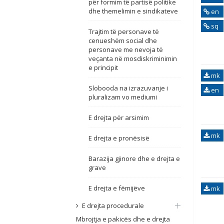
për formim të partisë politike
dhe themelimin e sindikateve
en
sq
Trajtim të personave të
cenueshëm social dhe
personave me nevoja të
veçanta në mosdiskriminimin
e principit
mk
Slobooda na izrazuvanje i
en
pluralizam vo mediumi
E drejta për arsimim
mk
E drejta e pronësisë
Barazija gjinore dhe e drejta e
grave
E drejta e fëmijëve
mk
E drejta procedurale
Mbrojtja e pakicës dhe e drejta