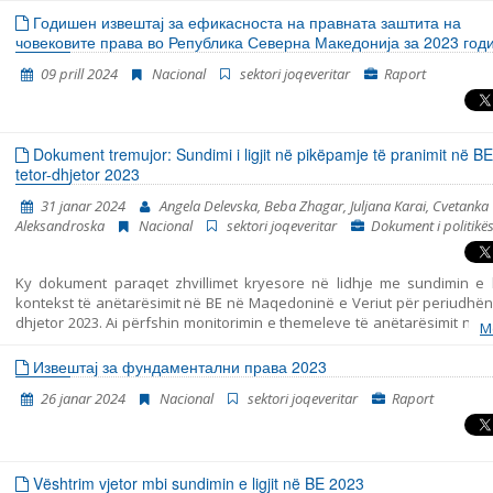
Годишен извештај за ефикасноста на правната заштита на
човековите права во Република Северна Македонија за 2023 год
09 prill 2024
Nacional
sektori joqeveritar
Raport
Dokument tremujor: Sundimi i ligjit në pikëpamje të pranimit në BE
tetor-dhjetor 2023
31 janar 2024
Angela Delevska, Beba Zhagar, Juljana Karai, Cvetanka
Aleksandroska
Nacional
sektori joqeveritar
Dokument i politikë
Ky dokument paraqet zhvillimet kryesore në lidhje me sundimin e li
kontekst të anëtarësimit në BE në Maqedoninë e Veriut për periudhën 
dhjetor 2023. Ai përfshin monitorimin e themeleve të anëtarësimit në 
M
përfshirë zhvillimet kryesore në funksionimin e institucioneve demok
reformën e administratës publike dhe kapitullin 23: Gjyqësori dhe të 
Извештај за фундаментални права 2023
themelore.
26 janar 2024
Nacional
sektori joqeveritar
Raport
Vështrim vjetor mbi sundimin e ligjit në BE 2023