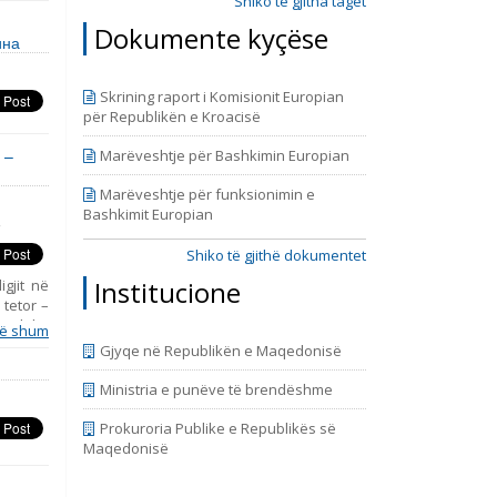
Shiko të gjitha taget
Dokumente kyçëse
ина
Skrining raport i Komisionit Europian
për Republikën e Kroacisë
 –
Marëveshtje për Bashkimin Europian
Marëveshtje për funksionimin e
Bashkimit Europian
s
Shiko të gjithë dokumentet
Institucione
gjit në
tetor –
BE, duke
ë shum
ratike,
Gjyqe në Republikën e Maqedonisë
drejtat
Ministria e punëve të brendëshme
Prokuroria Publike e Republikës së
Maqedonisë