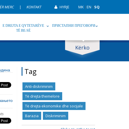
ËR MERC
|
KONTAKT
HYRJE
MK
|
EN
|
SQ
E DREJTA E QYTETARËVE
ПРИСТАПНИ ПРЕГОВОРИ
TË BE-SË
Kërko
p
Tag
Tag
одина
Anti-diskriminim
Të drejta themelore
увањето
Të drejta ekonomike dhe socijale
kës
Barazia
Diskriminim