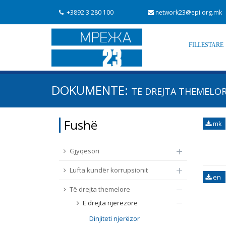
+3892 3 280 100
network23@epi.org.mk
FILLESTARE
Kërko dokumente
DOKUMENTE:
TË DREJTA THEMELORE
Kërko
Fushë / lëmi
Fushë
mk
Nga rrjeti 23
Data e shpalljes
Gjyqësori
Lufta kundër korrupsionit
en
Të drejta themelore
E drejta njerëzore
Dinjiteti njerëzor