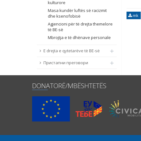
kulturore
Masa kundër luftës së racizmit
mk
dhe ksenofobisë
Agjencioni për të drejta themelore
të BE-së
Mbrojtja e të dhënave personale
E drejta e qytetarëve të BE-së
Пристапни преговори
DONATORË/MBËSHTETËS