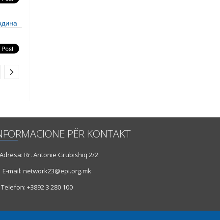
одина
NFORMACIONE PËR KONTAKT
dresa: Rr. Antonie Grubishiq 2/2
E-mail: network23@epi.org.mk
Telefon: +3892 3 280 100