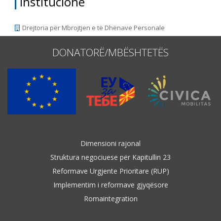
Institucione
Drejtoria për Mbrojtjen e të Dhënave Personale
DONATORË/MBËSHTETËS
Dimensioni rajonal
Struktura negociuese për Kapitullin 23
Reformave Urgjente Prioritare (RUP)
Implementim i reformave gjyqësore
Romaintegration