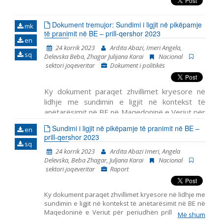
Dokument tremujor: Sundimi i ligjit në pikëpamje
mk
të pranimit në BE – prill-qershor 2023
en
24 korrik 2023
Ardita Abazi, Imeri Angela,
sq
Delevska Beba, Zhagar Julijana Karai
Nacional
sektori joqeveritar
Dokument i politikës
Ky dokument paraqet zhvillimet kryesore në
lidhje me sundimin e ligjit në kontekst të
anëtarësimit në BE në Maqedoninë e Veriut për
periudhën prill – qershor 2022. Ai përfshin
Më
Sundimi i ligjit në pikëpamje të pranimit në BE –
en
shum
prill-qershor 2023
sq
24 korrik 2023
Ardita Abazi Imeri, Angela
Delevska, Beba Zhagar, Juljana Karai
Nacional
sektori joqeveritar
Raport
Ky dokument paraqet zhvillimet kryesore në lidhje me
sundimin e ligjit në kontekst të anëtarësimit në BE në
Maqedoninë e Veriut për periudhën prill – qershor
Më shum