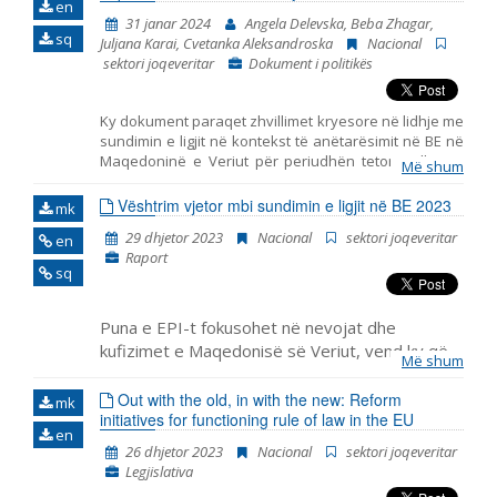
en
31 janar 2024
Angela Delevska, Beba Zhagar,
Emër, përshkrim ose fjalen
sq
Juljana Karai, Cvetanka Aleksandroska
Nacional
sektori joqeveritar
Dokument i politikës
Ky dokument paraqet zhvillimet kryesore në lidhje me
sundimin e ligjit në kontekst të anëtarësimit në BE në
Maqedoninë e Veriut për periudhën tetor – dhjetor
Më shum
2023. Ai përfshin monitorimin e themeleve të
anëtarësimit në BE, duke përfshirë zhvillimet
Vështrim vjetor mbi sundimin e ligjit në BE 2023
mk
kryesore në funksionimin e institucioneve
29 dhjetor 2023
Nacional
sektori joqeveritar
en
demokratike, reformën e administratës publike dhe
Raport
kapitullin 23: Gjyqësori dhe të drejtat themelore.
sq
Puna e EPI-t fokusohet në nevojat dhe
kufizimet e Maqedonisë së Veriut, vend ky që
Më shum
ka pritur fillimin e negociatave për anëtarësim
për më shumë se një dekadë, e që ka përjetuar
Out with the old, in with the new: Reform
mk
initiatives for functioning rule of law in the EU
edhe rënie të mbështet
en
26 dhjetor 2023
Nacional
sektori joqeveritar
Legjislativa