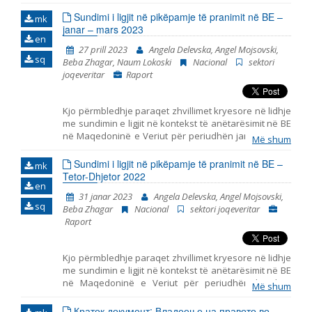
2022. Ai përfshin monitorimin e themeleve të
anëtarësimit në BE, duke përfshirë zhvillimet
Sundimi i ligjit në pikëpamje të pranimit në BE –
mk
kryesore në funksionimin e institucioneve
janar – mars 2023
en
demokratike, reformën e administratës publike dhe
27 prill 2023
Angela Delevska, Angel Mojsovski,
kapitullin 23: Gjyqësori dhe të drejtat themelore.
sq
Beba Zhagar, Naum Lokoski
Nacional
sektori
joqeveritar
Raport
Kjo përmbledhje paraqet zhvillimet kryesore në lidhje
me sundimin e ligjit në kontekst të anëtarësimit në BE
në Maqedoninë e Veriut për periudhën janar – mars
Më shum
2023. Ai përfshin monitorimin e themeleve të
antarësimit në BE, duke përfshirë zhvillimet kryesore
Sundimi i ligjit në pikëpamje të pranimit në BE –
mk
në funksionimin e institucioneve demokratike,
Tetor-Dhjetor 2022
en
reformën e administratës publike dhe kapitullin 23:
31 janar 2023
Angela Delevska, Angel Mojsovski,
Gjyqësori dhe të drejtat themelore.
sq
Beba Zhagar
Nacional
sektori joqeveritar
Raport
Kjo përmbledhje paraqet zhvillimet kryesore në lidhje
me sundimin e ligjit në kontekst të anëtarësimit në BE
në Maqedoninë e Veriut për periudhën korrik –
Më shum
shtator 2022. Ai përfshin ndjekjen e bazave të
anëtarësimit në BE, duke përfshirë zhvillimet
Краток документ: Владеење на правото во