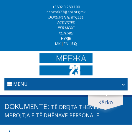
+3892 3 280 100
network23@epi.org.mk
DOKUMENTE KYÇËSE
ACTIVITIES
PËR MERC
KONTAKT
HYRJE
MK
|
EN
|
SQ
MENU
FILLESTARE
Kërko
Kërko dokumente
DOKUMENTE:
TË DREJTA THEMELORE -
GJYQËSORI
Kërko
MBROJTJA E TË DHËNAVE PERSONALE
LUFTA KUNDËR KORRUPSIONIT
Fushë / lëmi