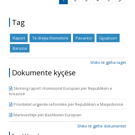
2018, qershor 2018 – mars 2019, prill 2019 – mars 2020
dhe prill 2020 – shtator 2021.
Tag
Raport
Të drejta themelore
Pavarësi
Gjyqësori
Barazia
Shiko të gjitha taget
Dokumente kyçëse
Skrining raport i Komisionit Europian për Republikën e
Kroacisë
Prioritetet urgjente reformike për Republikën e Maqedonisë
Marëveshtje për Bashkimin Europian
Shiko të gjithë dokumentet