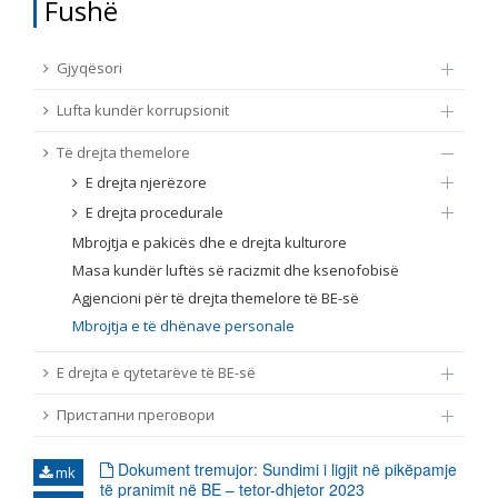
Fushë
TË DREJTA THEMELORE
Burim
Gjyqësori
E DREJTA E QYTETARËVE TË BE-SË
Lufta kundër korrupsionit
Nën burim
ПРИСТАПНИ ПРЕГОВОРИ
Të drejta themelore
E drejta njerëzore
Tip
E drejta procedurale
Mbrojtja e pakicës dhe e drejta kulturore
Tag
Masa kundër luftës së racizmit dhe ksenofobisë
Agjencioni për të drejta themelore të BE-së
Mbrojtja e të dhënave personale
Nga rrjeti 23
E drejta e qytetarëve të BE-së
Data e shpalljes
Пристапни преговори
Gjuhë
Dokument tremujor: Sundimi i ligjit në pikëpamje
mk
të pranimit në BE – tetor-dhjetor 2023