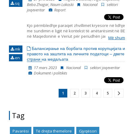
kapitullin 23: Gjyqësori dhe të drejtat themelore.
sq
Beba Zhagar, Naum Lokoski
Nacional
sektori
joqeveritar
Raport
Kjo përmbledhje paraqet zhvillimet kryesore në lidhje
me sundimin e ligjit në kontekst të anëtarësimit në BE
në Maqedoninë e Veriut për periudhën janar – mars
Më shum
2023. Ai përfshin monitorimin e themeleve të
antarësimit në BE, duke përfshirë zhvillimet kryesore
Балансирање на борбата против корупцијата и
mk
në funksionimin e institucioneve demokratike,
правото на заштита на личните податоци – двете
en
reformën e administratës publike dhe kapitullin 23:
страни на медаљата
Gjyqësori dhe të drejtat themelore.
17 mars 2023
Nacional
sektori joqeveritar
Dokument i politikës
1
2
3
4
5
Tag
Pavarësi
Të drejta themelore
Gjyqësori