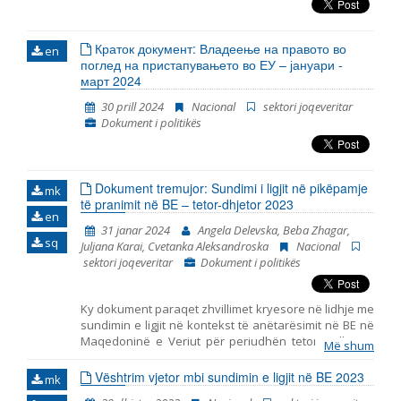
Emër, përshkrim ose fjalen
Краток документ: Владеење на правото во
en
поглед на пристапувањето во ЕУ – јануари -
март 2024
30 prill 2024
Nacional
sektori joqeveritar
Dokument i politikës
Dokument tremujor: Sundimi i ligjit në pikëpamje
mk
të pranimit në BE – tetor-dhjetor 2023
en
31 janar 2024
Angela Delevska, Beba Zhagar,
sq
Juljana Karai, Cvetanka Aleksandroska
Nacional
sektori joqeveritar
Dokument i politikës
Ky dokument paraqet zhvillimet kryesore në lidhje me
sundimin e ligjit në kontekst të anëtarësimit në BE në
Maqedoninë e Veriut për periudhën tetor – dhjetor
Më shum
2023. Ai përfshin monitorimin e themeleve të
anëtarësimit në BE, duke përfshirë zhvillimet
Vështrim vjetor mbi sundimin e ligjit në BE 2023
mk
kryesore në funksionimin e institucioneve