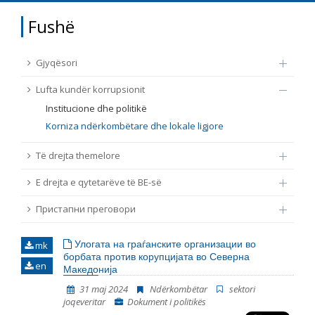
TË DREJTA THEMELORE
Fushë
Burim
E DREJTA E QYTETARËVE TË BE-SË
Gjyqësori
Nën burim
ПРИСТАПНИ ПРЕГОВОРИ
Lufta kundër korrupsionit
Institucione dhe politikë
Tip
Korniza ndërkombëtare dhe lokale ligjore
Të drejta themelore
Tag
E drejta e qytetarëve të BE-së
Пристапни преговори
Nga rrjeti 23
Улогата на граѓанските организации во
mk
Data e shpalljes
борбата против корупцијата во Северна
en
Македонија
31 maj 2024
Ndërkombëtar
sektori
Gjuhë
joqeveritar
Dokument i politikës