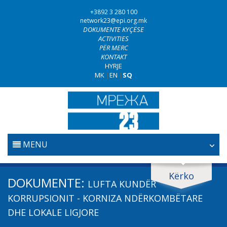
+3892 3 280 100
network23@epi.org.mk
DOKUMENTE KYÇËSE
ACTIVITIES
PËR MERC
KONTAKT
HYRJE
MK
|
EN
|
SQ
MENU
FILLESTARE
Kërko
Kërko dokumente
DOKUMENTE:
LUFTA KUNDËR
GJYQËSORI
Kërko
KORRUPSIONIT - KORNIZA NDËRKOMBËTARE
DHE LOKALE LIGJORE
LUFTA KUNDËR KORRUPSIONIT
Fushë / lëmi