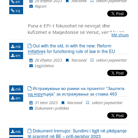
29 dhjetor 2023
Nacional
sektori joqeveritar
en
demokratike, reformën e administratës publike dhe
Raport
kapitullin 23: Gjyqësori dhe të drejtat themelore.
sq
Puna e EPI-t fokusohet në nevojat dhe
kufizimet e Maqedonisë së Veriut, vend ky që
Më shum
ka pritur fillimin e negociatave për anëtarësim
për më shumë se një dekadë, e që ka përjetuar
Out with the old, in with the new: Reform
mk
initiatives for functioning rule of law in the EU
edhe rënie të mbështet
en
26 dhjetor 2023
Nacional
sektori joqeveritar
Legjislativa
Истражување во рамки на проектот “Заштита
mk
од корупција” за истражување за ставка 463
en
31 tetor 2023
Nacional
sektori joqeveritar
Dokument i politikës
Dokument tremujor: Sundimi i ligjit në pikëpamje
mk
të pranimit në BE – prill-qershor 2023