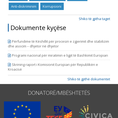
Anti-diskriminim
Korrupsioni
Shiko të gjitha taget
Dokumente kyçëse
Përfundime të Këshillit për procesin e zgjerimit dhe stabilizim
dhe asocim – dhjetor në dhjetor
Programi nacional për miratimin e ligjit të Bashkimit Europian
Skrining raport i Komisionit Europian për Republikën e
Kroacisë
Shiko të gjithë dokumentet
DONATORË/MBËSHTETËS