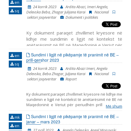
en
24 korrik 2023
Ardita Abazi, Imeri Angela,
sq
Delevska Beba, Zhagar Julijana Karai
Nacional
sektori joqeveritar
Dokument i politikës
Ky dokument paraqet zhvillimet kryesore në
lidhje me sundimin e ligjit në kontekst të
anëtarësimit në BE në Maqedoninë e Veriut për
periudhën prill – qershor 2022. Ai përfshin
Më
Sundimi i ligjit në pikëpamje të pranimit në BE –
en
shum
prill-qershor 2023
sq
24 korrik 2023
Ardita Abazi Imeri, Angela
Delevska, Beba Zhagar, Juljana Karai
Nacional
sektori joqeveritar
Raport
Ky dokument paraqet zhvillimet kryesore në lidhje me
sundimin e ligjit në kontekst të anëtarësimit në BE në
Maqedoninë e Veriut për periudhën prill – qershor
Më shum
2022. Ai përfshin monitorimin e themeleve të
anëtarësimit në BE, duke përfshirë zhvillimet
Sundimi i ligjit në pikëpamje të pranimit në BE –
mk
kryesore në funksionimin e institucioneve
janar – mars 2023
en
demokratike, reformën e administratës publike dhe
27 prill 2023
Angela Delevska, Angel Mojsovski,