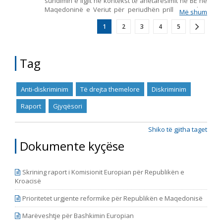
sundimin e ligjit në kontekst të anëtarësimit në BE në
Maqedoninë e Veriut për periudhën prill – qershor
Më shum
2022. Ai përfshin monitorimin e themeleve të
1
2
3
4
5
anëtarësimit në BE, duke përfshirë zhvillimet
kryesore në funksionimin e institucioneve
demokratike, reformën e administratës publike dhe
kapitullin 23: Gjyqësori dhe të drejtat themelore.
Tag
Anti-diskriminim
Të drejta themelore
Diskriminim
Raport
Gjyqësori
Shiko të gjitha taget
Dokumente kyçëse
Skrining raport i Komisionit Europian për Republikën e
Kroacisë
Prioritetet urgjente reformike për Republikën e Maqedonisë
Marëveshtje për Bashkimin Europian