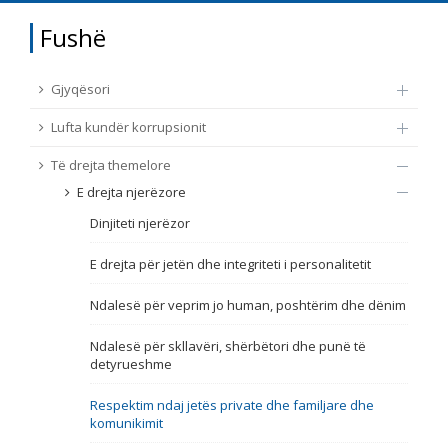
TË DREJTA THEMELORE
Fushë
Burim
E DREJTA E QYTETARËVE TË BE-SË
Gjyqësori
Nën burim
ПРИСТАПНИ ПРЕГОВОРИ
Lufta kundër korrupsionit
Të drejta themelore
Tip
E drejta njerëzore
Dinjiteti njerëzor
Tag
E drejta për jetën dhe integriteti i personalitetit
Nga rrjeti 23
Ndalesë për veprim jo human, poshtërim dhe dënim
Ndalesë për skllavëri, shërbëtori dhe punë të
Data e shpalljes
detyrueshme
Respektim ndaj jetës private dhe familjare dhe
Gjuhë
komunikimit