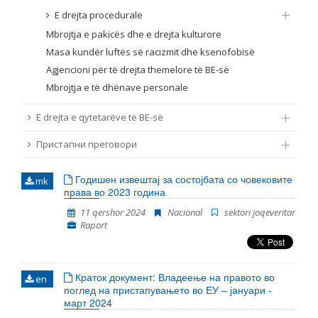
E drejta procedurale
Mbrojtja e pakicës dhe e drejta kulturore
Masa kundër luftës së racizmit dhe ksenofobisë
Agjencioni për të drejta themelore të BE-së
Mbrojtja e të dhënave personale
E drejta e qytetarëve të BE-së
Пристапни преговори
Годишен извештај за состојбата со човековите
mk
права во 2023 година
11 qershor 2024
Nacional
sektori joqeveritar
Raport
Краток документ: Владеење на правото во
en
поглед на пристапувањето во ЕУ – јануари -
март 2024