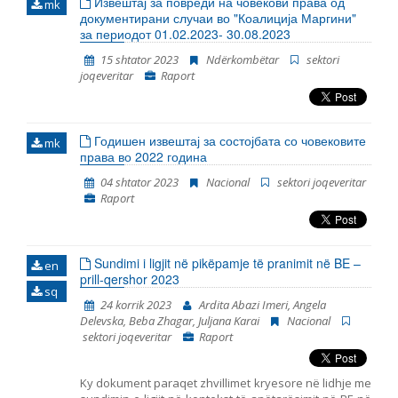
Извештај за повреди на човекови права од
mk
документирани случаи во "Коалиција Маргини"
за периодот 01.02.2023- 30.08.2023
15 shtator 2023
Ndërkombëtar
sektori
joqeveritar
Raport
Годишен извештај за состојбата со човековите
mk
права во 2022 година
04 shtator 2023
Nacional
sektori joqeveritar
Raport
Sundimi i ligjit në pikëpamje të pranimit në BE –
en
prill-qershor 2023
sq
24 korrik 2023
Ardita Abazi Imeri, Angela
Delevska, Beba Zhagar, Juljana Karai
Nacional
sektori joqeveritar
Raport
Ky dokument paraqet zhvillimet kryesore në lidhje me