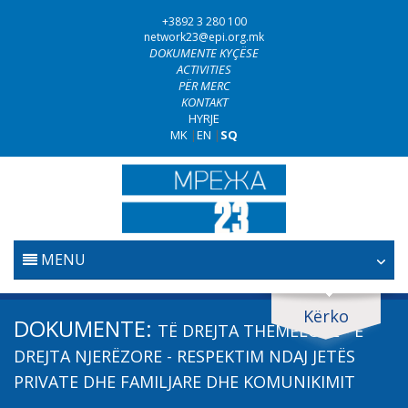
+3892 3 280 100
network23@epi.org.mk
DOKUMENTE KYÇËSE
ACTIVITIES
PËR MERC
KONTAKT
HYRJE
MK
|
EN
|
SQ
MENU
FILLESTARE
Kërko
Kërko dokumente
DOKUMENTE:
TË DREJTA THEMELORE - E
GJYQËSORI
Kërko
DREJTA NJERËZORE - RESPEKTIM NDAJ JETËS
PRIVATE DHE FAMILJARE DHE KOMUNIKIMIT
LUFTA KUNDËR KORRUPSIONIT
Fushë / lëmi