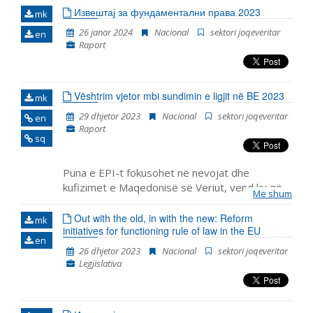
anëtarësimit në BE, duke përfshirë zhvillimet
Извештај за фундаментални права 2023
mk
kryesore në funksionimin e institucioneve
26 janar 2024
Nacional
sektori joqeveritar
en
demokratike, reformën e administratës publike dhe
Raport
kapitullin 23: Gjyqësori dhe të drejtat themelore.
Vështrim vjetor mbi sundimin e ligjit në BE 2023
mk
29 dhjetor 2023
Nacional
sektori joqeveritar
en
Raport
sq
Puna e EPI-t fokusohet në nevojat dhe
kufizimet e Maqedonisë së Veriut, vend ky që
Më shum
ka pritur fillimin e negociatave për anëtarësim
për më shumë se një dekadë, e që ka përjetuar
Out with the old, in with the new: Reform
mk
initiatives for functioning rule of law in the EU
edhe rënie të mbështet
en
26 dhjetor 2023
Nacional
sektori joqeveritar
Legjislativa