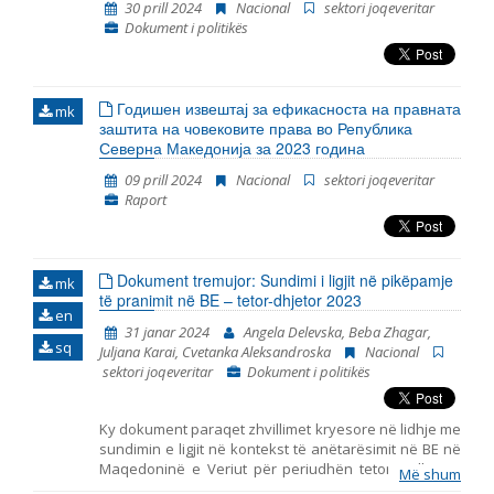
30 prill 2024
Nacional
sektori joqeveritar
Dokument i politikës
Годишен извештај за ефикасноста на правната
mk
заштита на човековите права во Република
Северна Македонија за 2023 година
09 prill 2024
Nacional
sektori joqeveritar
Raport
Dokument tremujor: Sundimi i ligjit në pikëpamje
mk
të pranimit në BE – tetor-dhjetor 2023
en
31 janar 2024
Angela Delevska, Beba Zhagar,
sq
Juljana Karai, Cvetanka Aleksandroska
Nacional
sektori joqeveritar
Dokument i politikës
Ky dokument paraqet zhvillimet kryesore në lidhje me
sundimin e ligjit në kontekst të anëtarësimit në BE në
Maqedoninë e Veriut për periudhën tetor – dhjetor
Më shum
2023. Ai përfshin monitorimin e themeleve të