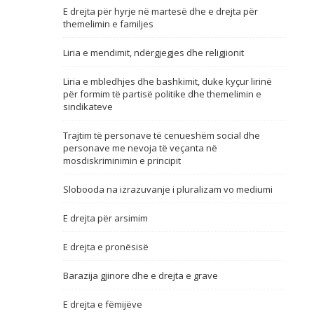
E drejta për hyrje në martesë dhe e drejta për
Emër, përshkrim ose fjalen
themelimin e familjes
Liria e mendimit, ndërgjegjes dhe religjionit
Liria e mbledhjes dhe bashkimit, duke kyçur lirinë
për formim të partisë politike dhe themelimin e
sindikateve
Trajtim të personave të cenueshëm social dhe
personave me nevoja të veçanta në
mosdiskriminimin e principit
Slobooda na izrazuvanje i pluralizam vo mediumi
E drejta për arsimim
E drejta e pronësisë
Barazija gjinore dhe e drejta e grave
E drejta e fëmijëve