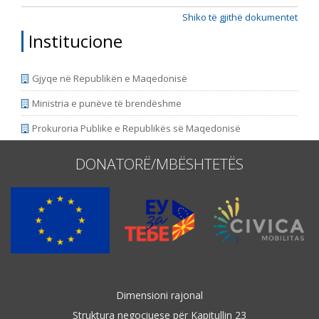
Shiko të gjithë dokumentet
Institucione
Gjyqe në Republikën e Maqedonisë
Ministria e punëve të brendëshme
Prokuroria Publike e Republikës së Maqedonisë
DONATORË/MBËSHTETËS
Dimensioni rajonal
Struktura negociuese për Kapitullin 23