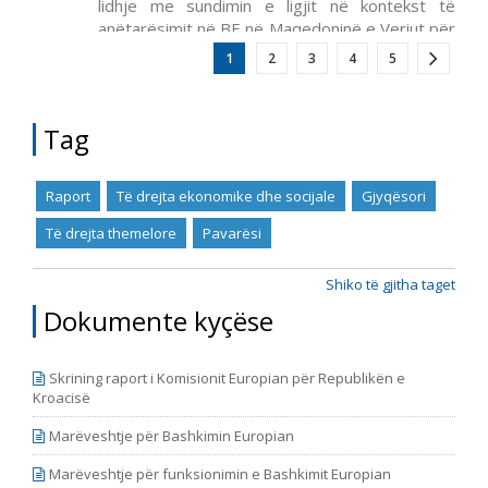
lidhje me sundimin e ligjit në kontekst të
anëtarësimit në BE në Maqedoninë e Veriut për
periudhën prill – qershor 2022. Ai përfshin
Më
1
2
3
4
5
shum
Tag
Raport
Të drejta ekonomike dhe socijale
Gjyqësori
Të drejta themelore
Pavarësi
Shiko të gjitha taget
Dokumente kyçëse
Skrining raport i Komisionit Europian për Republikën e
Kroacisë
Marëveshtje për Bashkimin Europian
Marëveshtje për funksionimin e Bashkimit Europian