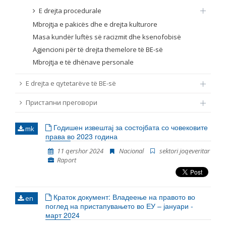
E drejta procedurale
Mbrojtja e pakicës dhe e drejta kulturore
Masa kundër luftës së racizmit dhe ksenofobisë
Agjencioni për të drejta themelore të BE-së
Mbrojtja e të dhënave personale
E drejta e qytetarëve të BE-së
Пристапни преговори
Годишен извештај за состојбата со човековите
mk
права во 2023 година
11 qershor 2024
Nacional
sektori joqeveritar
Raport
Краток документ: Владеење на правото во
en
поглед на пристапувањето во ЕУ – јануари -
март 2024