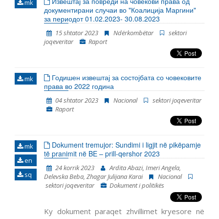
Извештај за повреди на човекови права од
mk
документирани случаи во "Коалиција Маргини"
за периодот 01.02.2023- 30.08.2023
15 shtator 2023
Ndërkombëtar
sektori
joqeveritar
Raport
Годишен извештај за состојбата со човековите
mk
права во 2022 година
04 shtator 2023
Nacional
sektori joqeveritar
Raport
Dokument tremujor: Sundimi i ligjit në pikëpamje
mk
të pranimit në BE – prill-qershor 2023
en
24 korrik 2023
Ardita Abazi, Imeri Angela,
sq
Delevska Beba, Zhagar Julijana Karai
Nacional
sektori joqeveritar
Dokument i politikës
Ky dokument paraqet zhvillimet kryesore në