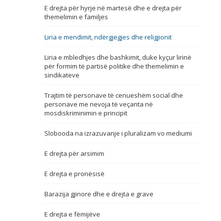
E drejta për hyrje në martesë dhe e drejta për
Emër, përshkrim ose fjalen
themelimin e familjes
Liria e mendimit, ndërgjegjes dhe religjionit
Liria e mbledhjes dhe bashkimit, duke kyçur lirinë
për formim të partisë politike dhe themelimin e
sindikateve
Trajtim të personave të cenueshëm social dhe
personave me nevoja të veçanta në
mosdiskriminimin e principit
Slobooda na izrazuvanje i pluralizam vo mediumi
E drejta për arsimim
E drejta e pronësisë
Barazija gjinore dhe e drejta e grave
E drejta e fëmijëve