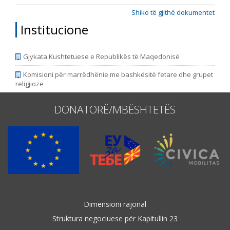
Shiko të gjithë dokumentet
Institucione
Gjykata Kushtetuese e Republikës të Maqedonisë
Komisioni për marrëdhënie me bashkësitë fetare dhe grupet
religjioze
DONATORË/MBËSHTETËS
Dimensioni rajonal
Struktura negociuese për Kapitullin 23