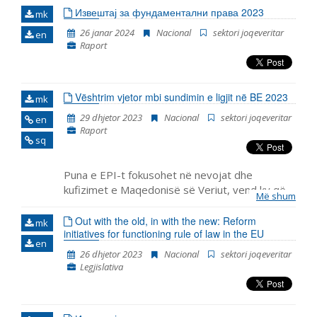
anëtarësimit në BE, duke përfshirë zhvillimet
Извештај за фундаментални права 2023
mk
kryesore në funksionimin e institucioneve
26 janar 2024
Nacional
sektori joqeveritar
en
demokratike, reformën e administratës publike dhe
Raport
kapitullin 23: Gjyqësori dhe të drejtat themelore.
Vështrim vjetor mbi sundimin e ligjit në BE 2023
mk
29 dhjetor 2023
Nacional
sektori joqeveritar
en
Raport
sq
Puna e EPI-t fokusohet në nevojat dhe
kufizimet e Maqedonisë së Veriut, vend ky që
Më shum
ka pritur fillimin e negociatave për anëtarësim
për më shumë se një dekadë, e që ka përjetuar
Out with the old, in with the new: Reform
mk
initiatives for functioning rule of law in the EU
edhe rënie të mbështet
en
26 dhjetor 2023
Nacional
sektori joqeveritar
Legjislativa