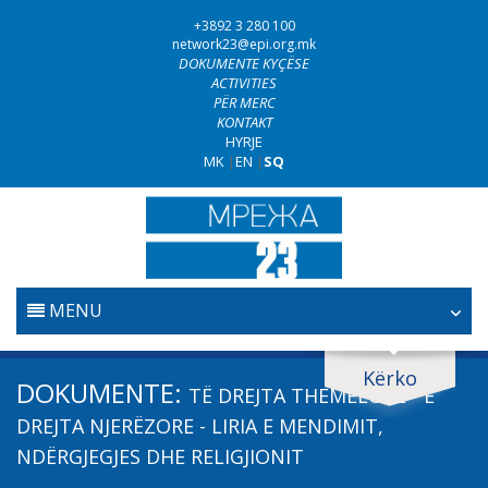
+3892 3 280 100
network23@epi.org.mk
DOKUMENTE KYÇËSE
ACTIVITIES
PËR MERC
KONTAKT
HYRJE
MK
|
EN
|
SQ
MENU
FILLESTARE
Kërko
Kërko dokumente
DOKUMENTE:
TË DREJTA THEMELORE - E
GJYQËSORI
Kërko
DREJTA NJERËZORE - LIRIA E MENDIMIT,
NDËRGJEGJES DHE RELIGJIONIT
LUFTA KUNDËR KORRUPSIONIT
Fushë / lëmi