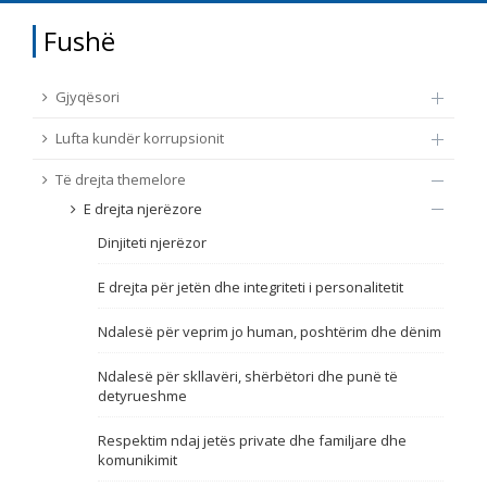
TË DREJTA THEMELORE
Fushë
Burim
E DREJTA E QYTETARËVE TË BE-SË
Gjyqësori
Nën burim
ПРИСТАПНИ ПРЕГОВОРИ
Lufta kundër korrupsionit
Të drejta themelore
Tip
E drejta njerëzore
Dinjiteti njerëzor
Tag
E drejta për jetën dhe integriteti i personalitetit
Nga rrjeti 23
Ndalesë për veprim jo human, poshtërim dhe dënim
Ndalesë për skllavëri, shërbëtori dhe punë të
Data e shpalljes
detyrueshme
Respektim ndaj jetës private dhe familjare dhe
Gjuhë
komunikimit