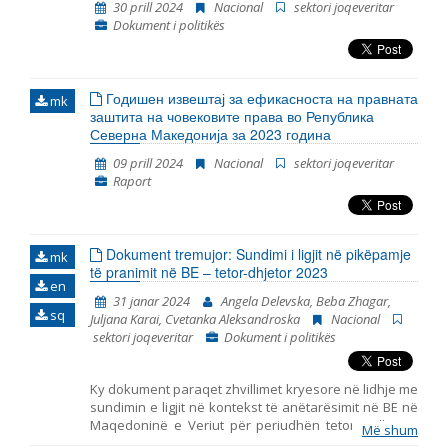
30 prill 2024
Nacional
sektori joqeveritar
Dokument i politikës
Годишен извештај за ефикасноста на правната
mk
заштита на човековите права во Република
Северна Македонија за 2023 година
09 prill 2024
Nacional
sektori joqeveritar
Raport
Dokument tremujor: Sundimi i ligjit në pikëpamje
mk
të pranimit në BE – tetor-dhjetor 2023
en
31 janar 2024
Angela Delevska, Beba Zhagar,
sq
Juljana Karai, Cvetanka Aleksandroska
Nacional
sektori joqeveritar
Dokument i politikës
Ky dokument paraqet zhvillimet kryesore në lidhje me
sundimin e ligjit në kontekst të anëtarësimit në BE në
Maqedoninë e Veriut për periudhën tetor – dhjetor
Më shum
2023. Ai përfshin monitorimin e themeleve të