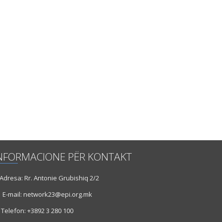
NFORMACIONE PËR KONTAKT
dresa: Rr. Antonie Grubishiq 2/2
E-mail: network23@epi.org.mk
Telefon: +3892 3 280 100