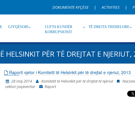
DOKUMENTE KYÇËSE
|
ACTIVITIES
|
P
RE
GJYQËSORI
LUFTA KUNDËR
TË DREJTA THEMELORE
KORRUPSIONIT
Ë HELSINKIT PËR TË DREJTAT E NJERIUT,
Burim
Nën burim
Ti
Raporti vjetor i Komitetit të Helsinkit për të drejtat e njeriut, 2013
28 maj 2014
Komitetit të Helsinkit për të drejtat të njeriut
Nacion
Gjuhë
Emër, përshkrim ose fjalen
sektori joqeveritar
Raport