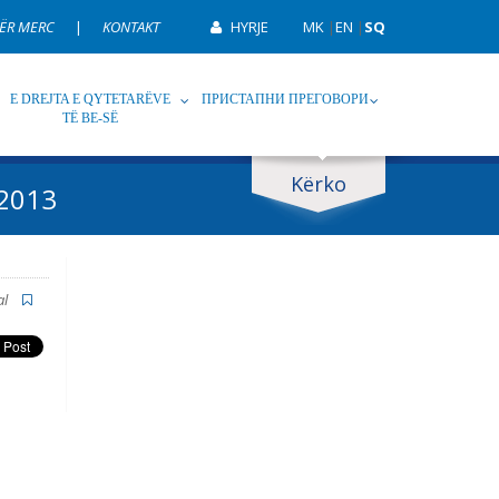
ËR MERC
|
KONTAKT
HYRJE
MK
|
EN
|
SQ
E DREJTA E QYTETARËVE
ПРИСТАПНИ ПРЕГОВОРИ
TË BE-SË
Kërko
 2013
p
Tag
al