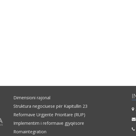
I
Dimensioni rajonal
Struktura negociuese për Kapitullin 23
A
Reformave Urgjente Prioritare (RUP)
Implementim i reformave gjyqësore
Romaintegration