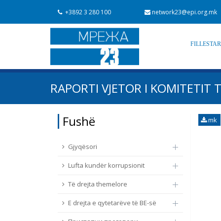
+3892 3 280 100
network23@epi.org.mk
FILLESTA
Kërko dokumente
RAPORTI VJETOR I KOMITETIT T
Kërko
Fushë / lëmi
Fushë
mk
Nga rrjeti 23
Data e shpalljes
Gjyqësori
Lufta kundër korrupsionit
Të drejta themelore
E drejta e qytetarëve të BE-së