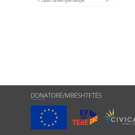
Пристапни преговори
DONATORË/MBËSHTETËS