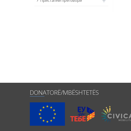
Пристапни преговори
DONATORË/MBËSHTETËS