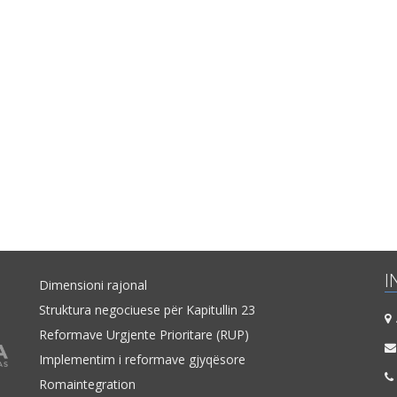
I
Dimensioni rajonal
Struktura negociuese për Kapitullin 23
A
Reformave Urgjente Prioritare (RUP)
Implementim i reformave gjyqësore
Romaintegration