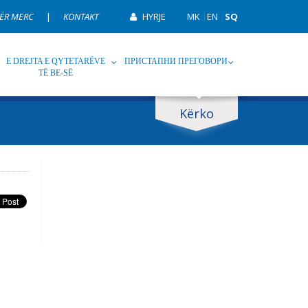
ËR MERC
|
KONTAKT
HYRJE
MK
|
EN
|
SQ
E DREJTA E QYTETARËVE
ПРИСТАПНИ ПРЕГОВОРИ
TË BE-SË
Kërko
p
Tag