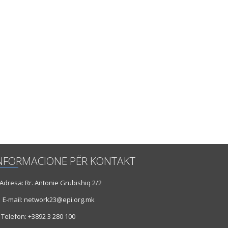
NFORMACIONE PËR KONTAKT
dresa: Rr. Antonie Grubishiq 2/2
E-mail: network23@epi.org.mk
Telefon: +3892 3 280 100