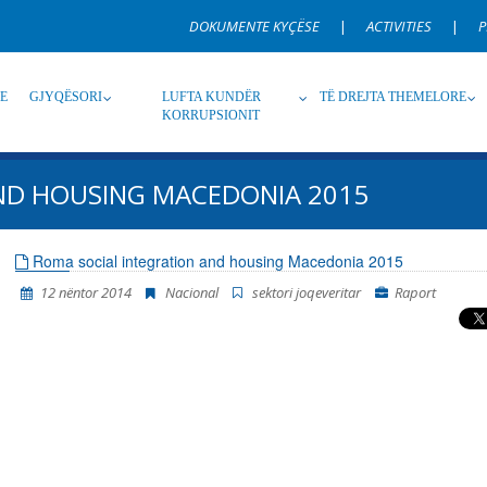
DOKUMENTE KYÇËSE
|
ACTIVITIES
|
P
RE
GJYQËSORI
LUFTA KUNDËR
TË DREJTA THEMELORE
KORRUPSIONIT
ND HOUSING MACEDONIA 2015
Burim
Nën burim
Ti
Roma social integration and housing Macedonia 2015
12 nëntor 2014
Nacional
sektori joqeveritar
Raport
Gjuhë
Emër, përshkrim ose fjalen