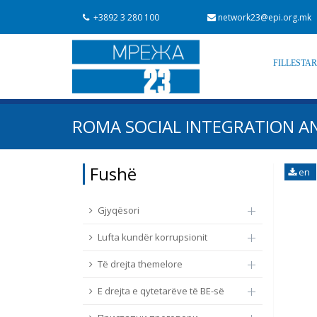
+3892 3 280 100
network23@epi.org.mk
FILLESTA
Kërko dokumente
ROMA SOCIAL INTEGRATION A
Kërko
Fushë / lëmi
Fushë
en
Nga rrjeti 23
Data e shpalljes
Gjyqësori
Lufta kundër korrupsionit
Të drejta themelore
E drejta e qytetarëve të BE-së