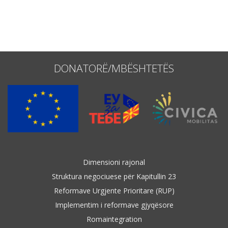
Emër, përshkrim ose fjalen
DONATORË/MBËSHTETËS
Dimensioni rajonal
Struktura negociuese për Kapitullin 23
Reformave Urgjente Prioritare (RUP)
Implementim i reformave gjyqësore
Romaintegration