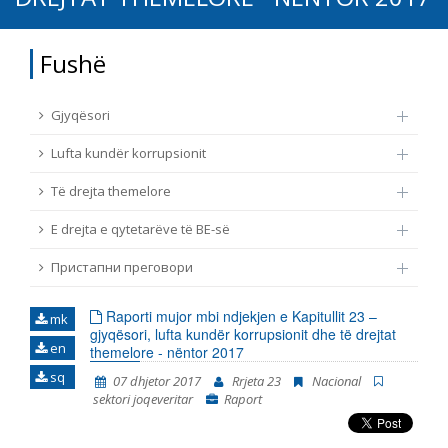
TË DREJTA THEMELORE
Burim
Fushë
E DREJTA E QYTETARËVE TË BE-SË
Nën burim
Gjyqësori
ПРИСТАПНИ ПРЕГОВОРИ
Lufta kundër korrupsionit
Tip
Të drejta themelore
E drejta e qytetarëve të BE-së
Tag
Пристапни преговори
Nga rrjeti 23
Raporti mujor mbi ndjekjen e Kapitullit 23 –
mk
gjyqësori, lufta kundër korrupsionit dhe të drejtat
en
themelore - nëntor 2017
Data e shpalljes
sq
07 dhjetor 2017
Rrjeta 23
Nacional
sektori joqeveritar
Raport
Gjuhë