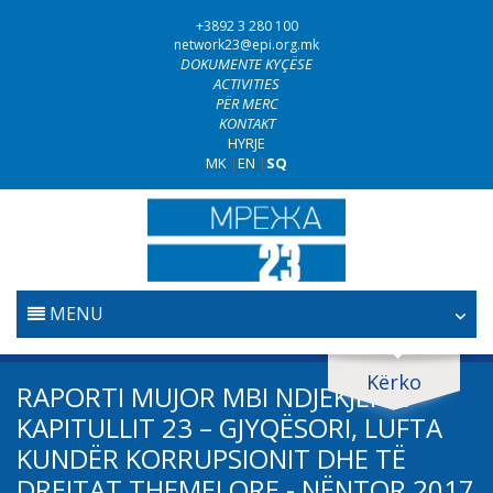
+3892 3 280 100
network23@epi.org.mk
DOKUMENTE KYÇËSE
ACTIVITIES
PËR MERC
KONTAKT
HYRJE
MK
|
EN
|
SQ
MENU
FILLESTARE
Kërko
Kërko dokumente
RAPORTI MUJOR MBI NDJEKJEN E
GJYQËSORI
KAPITULLIT 23 – GJYQËSORI, LUFTA
Kërko
KUNDËR KORRUPSIONIT DHE TË
LUFTA KUNDËR KORRUPSIONIT
DREJTAT THEMELORE - NËNTOR 2017
Fushë / lëmi