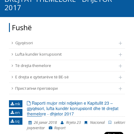
2017
TË DREJTA THEMELORE
Burim
E DREJTA E QYTETARËVE TË BE-SË
Fushë
Nën burim
ПРИСТАПНИ ПРЕГОВОРИ
Gjyqësori
Tip
Lufta kundër korrupsionit
Të drejta themelore
Tag
E drejta e qytetarëve të BE-së
Пристапни преговори
Nga rrjeti 23
Raporti mujor mbi ndjekjen e Kapitullit 23 –
mk
Data e shpalljes
gjyqësori, lufta kundër korrupsionit dhe të drejtat
en
themelore - dhjetor 2017
sq
26 janar 2018
Rrjeta 23
Nacional
sektori
Gjuhë
joqeveritar
Raport