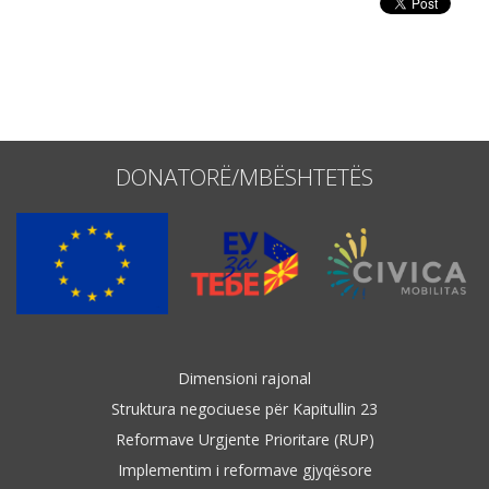
Emër, përshkrim ose fjalen
DONATORË/MBËSHTETËS
Dimensioni rajonal
Struktura negociuese për Kapitullin 23
Reformave Urgjente Prioritare (RUP)
Implementim i reformave gjyqësore