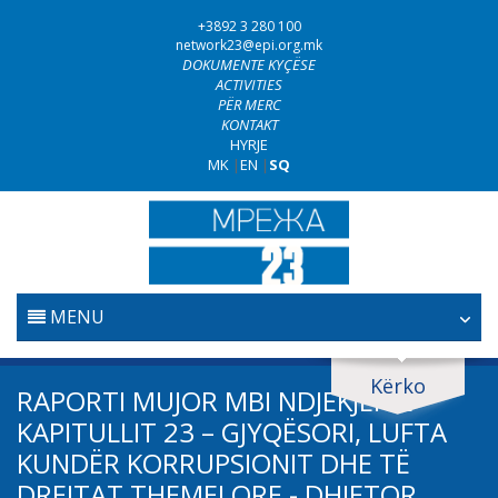
+3892 3 280 100
network23@epi.org.mk
DOKUMENTE KYÇËSE
ACTIVITIES
PËR MERC
KONTAKT
HYRJE
MK
|
EN
|
SQ
MENU
FILLESTARE
Kërko
Kërko dokumente
RAPORTI MUJOR MBI NDJEKJEN E
GJYQËSORI
KAPITULLIT 23 – GJYQËSORI, LUFTA
Kërko
KUNDËR KORRUPSIONIT DHE TË
LUFTA KUNDËR KORRUPSIONIT
DREJTAT THEMELORE - DHJETOR
Fushë / lëmi