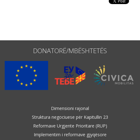
Emër, përshkrim ose fjalen
DONATORË/MBËSHTETËS
Dimensioni rajonal
Struktura negociuese për Kapitullin 23
Reformave Urgjente Prioritare (RUP)
Implementim i reformave gjyqësore