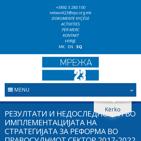
+3892 3 280 100
network23@epi.org.mk
DOKUMENTE KYÇËSE
ACTIVITIES
PËR MERC
KONTAKT
HYRJE
MK
|
EN
|
SQ
MENU
FILLESTARE
Kërko
Kërko dokumente
РЕЗУЛТАТИ И НЕДОСЛЕДНОСТИ ВО
GJYQËSORI
ИМПЛЕМЕНТАЦИЈАТА НА
Kërko
СТРАТЕГИЈАТА ЗА РЕФОРМА ВО
LUFTA KUNDËR KORRUPSIONIT
ПРАВОСУДНИОТ СЕКТОР 2017-2022
Fushë / lëmi