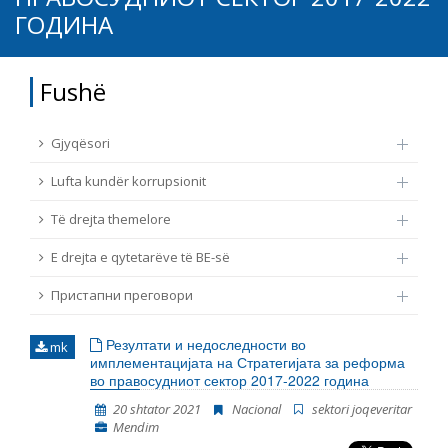
ГОДИНА
TË DREJTA THEMELORE
Burim
E DREJTA E QYTETARËVE TË BE-SË
Fushë
Nën burim
ПРИСТАПНИ ПРЕГОВОРИ
Gjyqësori
Tip
Lufta kundër korrupsionit
Të drejta themelore
Tag
E drejta e qytetarëve të BE-së
Пристапни преговори
Nga rrjeti 23
Резултати и недоследности во
mk
Data e shpalljes
имплементацијата на Стратегијата за реформа
во правосудниот сектор 2017-2022 година
20 shtator 2021
Nacional
sektori joqeveritar
Gjuhë
Mendim