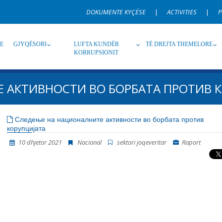
DOKUMENTE KYÇËSE
|
ACTIVITIES
|
P
RE
GJYQËSORI
LUFTA KUNDËR
TË DREJTA THEMELORE
KORRUPSIONIT
 АКТИВНОСТИ ВО БОРБАТА ПРОТИВ 
Burim
Nën burim
Ti
Следење на националните активности во борбата против
корупцијата
Gjuhë
Emër, përshkrim ose fjalen
10 dhjetor 2021
Nacional
sektori joqeveritar
Raport