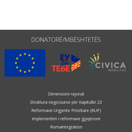
Emër, përshkrim ose fjalen
DONATORË/MBËSHTETËS
Dimensioni rajonal
Struktura negociuese për Kapitullin 23
Reformave Urgjente Prioritare (RUP)
Implementim i reformave gjyqësore
Romaintegration