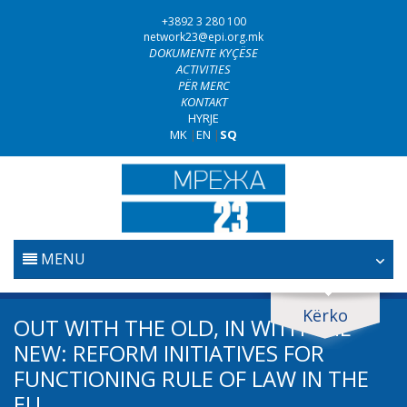
+3892 3 280 100
network23@epi.org.mk
DOKUMENTE KYÇËSE
ACTIVITIES
PËR MERC
KONTAKT
HYRJE
MK
|
EN
|
SQ
MENU
FILLESTARE
Kërko
Kërko dokumente
OUT WITH THE OLD, IN WITH THE
GJYQËSORI
NEW: REFORM INITIATIVES FOR
Kërko
FUNCTIONING RULE OF LAW IN THE
LUFTA KUNDËR KORRUPSIONIT
EU
Fushë / lëmi