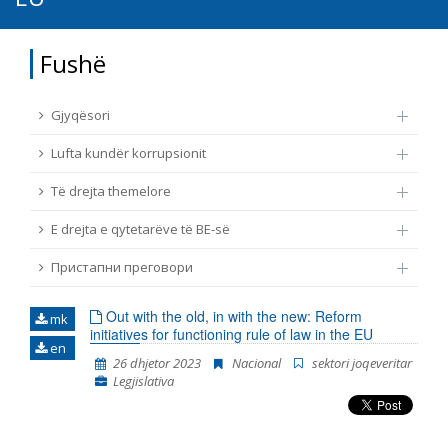
TË DREJTA THEMELORE
Burim
Fushë
E DREJTA E QYTETARËVE TË BE-SË
Nën burim
Gjyqësori
ПРИСТАПНИ ПРЕГОВОРИ
Lufta kundër korrupsionit
Tip
Të drejta themelore
E drejta e qytetarëve të BE-së
Tag
Пристапни преговори
Nga rrjeti 23
Out with the old, in with the new: Reform
mk
initiatives for functioning rule of law in the EU
en
Data e shpalljes
26 dhjetor 2023
Nacional
sektori joqeveritar
Legjislativa
Gjuhë