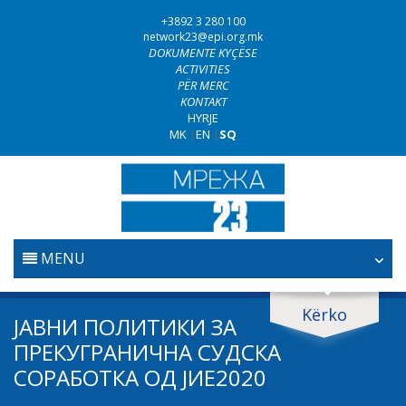
+3892 3 280 100
network23@epi.org.mk
DOKUMENTE KYÇËSE
ACTIVITIES
PËR MERC
KONTAKT
HYRJE
MK
|
EN
|
SQ
MENU
FILLESTARE
Kërko
Kërko dokumente
ЈАВНИ ПОЛИТИКИ ЗА
GJYQËSORI
ПРЕКУГРАНИЧНА СУДСКА
Kërko
СОРАБОТКА ОД ЈИЕ2020
LUFTA KUNDËR KORRUPSIONIT
Fushë / lëmi