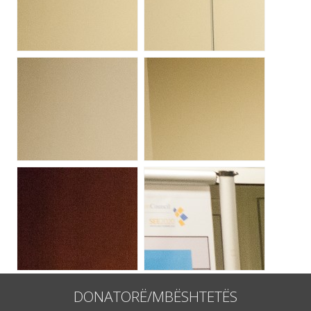
DONATORË/MBËSHTETËS