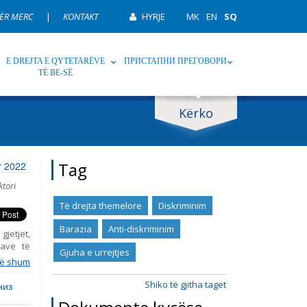
ËR MERC
|
KONTAKT
HYRJE
MK
|
EN
|
SQ
E DREJTA E QYTETARËVE
ПРИСТАПНИ ПРЕГОВОРИ
TË BE-SË
Kërko
p
Tag
Tag
or 2022
ktori
Të drejta themelore
Diskriminim
Barazia
Anti-diskriminim
gjetjet,
ave të
Gjuha e urrejtjes
 raporti
ë shum
up, duke
Gjashtë
Shiko të gjitha taget
низ
k 2015,