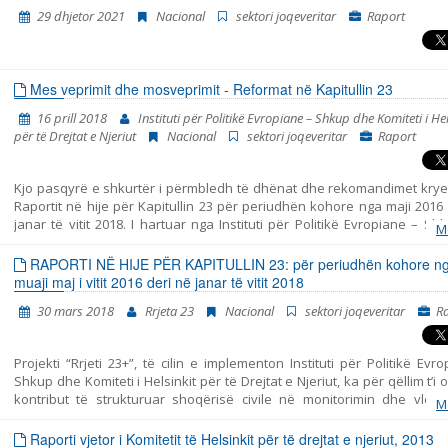
korrik 2015 – prill 2016, maj 2016 – janar 2018, qershor 2018 – mars 201
29 dhjetor 2021
Nacional
sektori joqeveritar
Raport
2019 – mars 2020 dhe prill 2020 – shtator 2021.
Mes veprimit dhe mosveprimit - Reformat në Kapitullin 23
16 prill 2018
Instituti për Politikë Evropiane – Shkup dhe Komiteti i Hel
për të Drejtat e Njeriut
Nacional
sektori joqeveritar
Raport
Kjo pasqyrë e shkurtër i përmbledh të dhënat dhe rekomandimet krye
Raportit në hije për Kapitullin 23 për periudhën kohore nga maji 2016
janar të vitit 2018. I hartuar nga Instituti për Politikë Evropiane – S
M
Komiteti i Helsinkit për të Drejtat e Njeriut. Pasqyra përfshin tri per
ndryshme: - periudha para zgjedhjeve të parakohshme parlamentar
RAPORTI NË HIJE PËR KAPITULLIN 23: për periudhën kohore n
dhjetor të vitit 2016, - periudha e tranzicionit pas zgjedhjeve dhe para 
muaji maj i vitit 2016 deri në janar të vitit 2018
të Qeverisë së re më datë 31 maj të vitit 2017, dhe - periudha nga zg
30 mars 2018
Rrjeta 23
Nacional
sektori joqeveritar
R
Qeverisë së re deri në fund të muajit janar të vitit 2018. Raporti i p
ngjarjet kryesore në periudhën e analizuar dhe jep rekomandime për po
në secilën fushën të Kapitullit 23. Për analizë të detajuar të të gjitha fus
Projekti “Rrjeti 23+”, të cilin e implementon Instituti për Politikë Evr
lutemi shiheni Raportin në hije. Shadow Report.
Shkup dhe Komiteti i Helsinkit për të Drejtat e Njeriut, ka për qëllim t’i o
kontribut të strukturuar shoqërisë civile në monitorimin dhe vlerë
M
politikave të përfshira me Kapitullin 23 nga aderimi në BE – Jurisprud
të drejtat themelore. Ky raport i bashkon në një tërësi të vetme kohe
Raporti vjetor i Komitetit të Helsinkit për të drejtat e njeriut, 2013