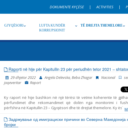
DOKUMENTE KYÇËSE
|
ACTIVITIES
|
P
GJYQËSORI
LUFTA KUNDËR
TË DREJTA THEMELORE
KORRUPSIONIT
Burim
Nën burim
Ti
Raporti në hije për Kapitullin 23 për periudhën tetor 2021 – shtat
29 dhjetor 2022
Angela Delevska, Beba Zhagar
Nacional
se
Gjuhë
Emër, përshkrim ose fjalen
joqeveritar
Raport
Ky raport në hije bashkon në një tërësi të vetme koherente të gjitha 
përfundimet dhe rekomandimet që dolën nga monitorimi i fush
përfshira në Kapitullin 23 – Gjyqësori dhe të drejtat themelore. Ky është
M
i shtatë i tillë i publikuar nga Instituti për Politika Evropiane (EPI) – Shk
marrë parasysh komentet dhe opinionet e organizatave joqeveritare. 
Задржување од имиграциски причини во Северна Македонија 
periudhat e mëparshme mbulojnë periudhat në vijim: tetor 2014 – korri
бројки