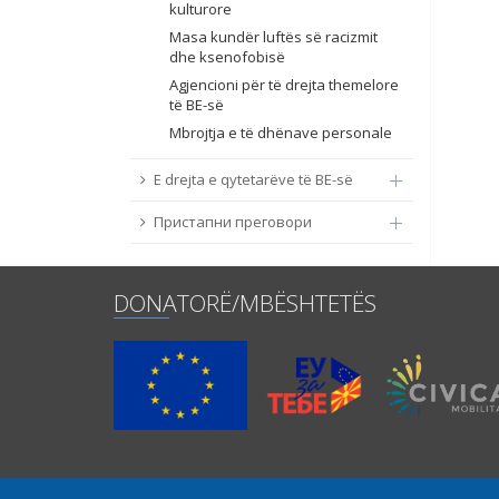
kulturore
Masa kundër luftës së racizmit
dhe ksenofobisë
Agjencioni për të drejta themelore
të BE-së
Mbrojtja e të dhënave personale
E drejta e qytetarëve të BE-së
Пристапни преговори
DONATORË/MBËSHTETËS