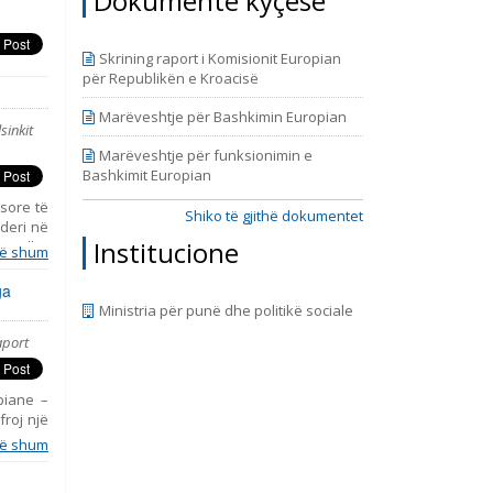
Dokumente kyçëse
9, prill
Skrining raport i Komisionit Europian
për Republikën e Kroacisë
Marëveshtje për Bashkimin Europian
sinkit
Marëveshtje për funksionimin e
Bashkimit Europian
sore të
Shiko të gjithë dokumentet
 deri në
Institucione
hkup dhe
ë shum
iudha të
e më 11
ga
formimit
Ministria për punë dhe politikë sociale
jedhja e
aport
rezanton
litikat
have, ju
opiane –
froj një
simin e
ë shum
enca dhe
rente të