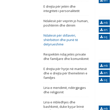
en
E drejta për jetën dhe
integriteti i personalitetit
Ndalesë për veprim jo human,
mk
poshtërim dhe dënim
en
Ndalesë për skllavëri,
sq
shërbëtori dhe punë të
detyrueshme
Respektim ndaj jetës private
dhe familjare dhe komunikimit
mk
E drejta për hyrje në martesë
en
dhe e drejta për themelimin e
familjes
sq
Liria e mendimit, ndërgjegjes
dhe religjionit
Liria e mbledhjes dhe
bashkimit, duke kyçur lirinë
mk