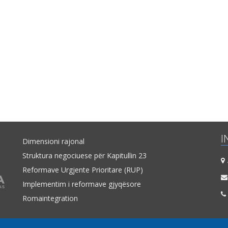
I
Dimensioni rajonal
Struktura negociuese për Kapitullin 23
A
Reformave Urgjente Prioritare (RUP)
Implementim i reformave gjyqësore
Romaintegration