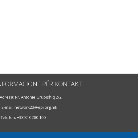
NFORMACIONE PËR KONTAKT
dresa: Rr. Antonie Grubishiq 2/2
E-mail: network23@epi.org.mk
Telefon: +3892 3 280 100