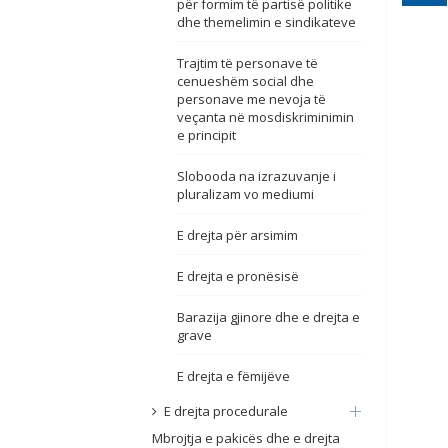
për formim të partisë politike
dhe themelimin e sindikateve
Trajtim të personave të
cenueshëm social dhe
personave me nevoja të
veçanta në mosdiskriminimin
e principit
Slobooda na izrazuvanje i
pluralizam vo mediumi
E drejta për arsimim
E drejta e pronësisë
Barazija gjinore dhe e drejta e
grave
E drejta e fëmijëve
E drejta procedurale
Mbrojtja e pakicës dhe e drejta