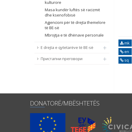
kulturore
Masa kundër luftës së racizmit
dhe ksenofobisë
Agjencioni për të drejta themelore
të BE-së
Mbrojtja e të dhënave personale
mk
E drejta e qytetarëve të BE-së
en
Пристапни преговори
sq
DONATORË/MBËSHTETËS