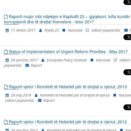
publikon “Rrjeti 23”. Dy raportet paraprakë kishin të bëjnë me pe
kohore tetor 2014 - korrik 2015 dhe korrik 2015 – prill 2016. Raporti e p
periudhën kohore nga fillimi i muajit maj të vitit 2016, përfundimisht m
Raporti mujor mbi ndjekjen e Kapitullit 23 – gjyqësori, lufta kundër
e muajit janar të vitit 2018. Periudha e përfshirjes së Raportit është v
korrupsionit dhe të drejtat themelore - tetor 2017
në mënyrë që korrespondoj me ciklin e ri të raporteve t
17 nëntor 2017
Rrjeta 23
Nacional
sektori joqeveritar
Status of Implementation of Urgent Reform Priorities - May 2017
09 qershor 2017
European Policy Institute
Nacional
sektori
joqeveritar
Raport
Raporti vjetor i Komitetit të Helsinkit për të drejtat e njeriut, 2013
28 maj 2014
Komitetit të Helsinkit për të drejtat të njeriut
Nacion
sektori joqeveritar
Raport
Raporti vjetor i Komitetit të Helsinkit për të drejtat e njeriut, 2012
26 qershor 2013
Komitetit të Helsinkit për të drejtat të njeriut
Nac