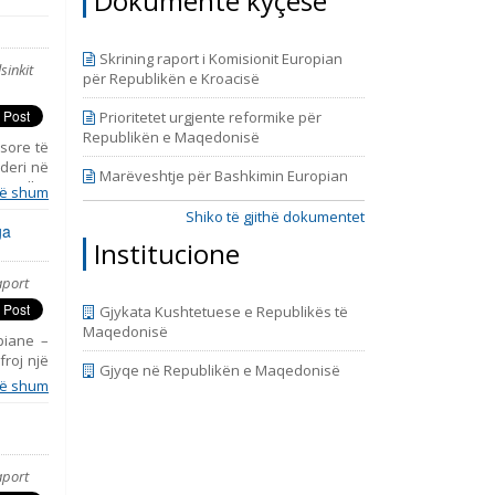
Dokumente kyçëse
Skrining raport i Komisionit Europian
sinkit
për Republikën e Kroacisë
Prioritetet urgjente reformike për
Republikën e Maqedonisë
sore të
 deri në
Marëveshtje për Bashkimin Europian
hkup dhe
ë shum
iudha të
Shiko të gjithë dokumentet
e më 11
ga
Institucione
formimit
jedhja e
aport
rezanton
litikat
Gjykata Kushtetuese e Republikës të
have, ju
Maqedonisë
opiane –
froj një
Gjyqe në Republikën e Maqedonisë
simin e
ë shum
enca dhe
rente të
uan nga
 dhe të
aport
 cilin e