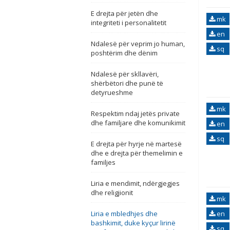
E drejta për jetën dhe
mk
integriteti i personalitetit
en
Ndalesë për veprim jo human,
sq
poshtërim dhe dënim
Ndalesë për skllavëri,
shërbëtori dhe punë të
detyrueshme
mk
Respektim ndaj jetës private
dhe familjare dhe komunikimit
en
sq
E drejta për hyrje në martesë
dhe e drejta për themelimin e
familjes
Liria e mendimit, ndërgjegjes
dhe religjionit
mk
Liria e mbledhjes dhe
en
bashkimit, duke kyçur lirinë
sq