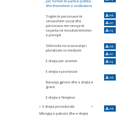
për formim të partisë politike
dhe themelimin e sindikateve
mk
Trajtim të personave të
cenueshëm social dhe
en
personave me nevoja të
veçanta në mosdiskriminimin
sq
e principit
Slobooda na izrazuvanje i
mk
pluralizam vo mediumi
en
E drejta për arsimim
sq
E drejta e pronësisë
mk
Barazija gjinore dhe e drejta e
grave
E drejta e fëmijëve
E drejta procedurale
mk
Mbrojtja e pakicës dhe e drejta