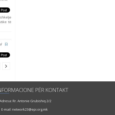
 shkelje
tike të
al
NFORMACIONE PËR KONTAKT
dresa: Rr. Antonie Grubishiq 2/2
E-mail: network23@epi.org.mk