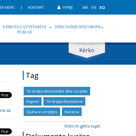
ËR MERC
|
KONTAKT
HYRJE
MK
|
EN
|
SQ
E DREJTA E QYTETARËVE
ПРИСТАПНИ ПРЕГОВОРИ
TË BE-SË
Kërko
p
Tag
Tag
Të drejta ekonomike dhe socijale
Raport
Të drejta themelore
та за
Gjuha e urrejtjes
Barazia
Shiko të gjitha taget