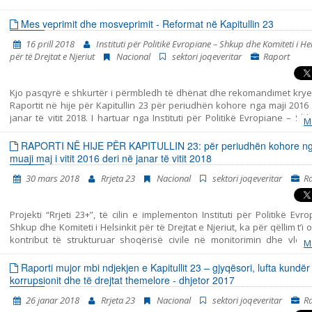
Mes veprimit dhe mosveprimit - Reformat në Kapitullin 23
16 prill 2018
Instituti për Politikë Evropiane – Shkup dhe Komiteti i Hel
për të Drejtat e Njeriut
Nacional
sektori joqeveritar
Raport
Kjo pasqyrë e shkurtër i përmbledh të dhënat dhe rekomandimet krye
Raportit në hije për Kapitullin 23 për periudhën kohore nga maji 2016
janar të vitit 2018. I hartuar nga Instituti për Politikë Evropiane – S
M
Komiteti i Helsinkit për të Drejtat e Njeriut. Pasqyra përfshin tri per
ndryshme: - periudha para zgjedhjeve të parakohshme parlamentar
RAPORTI NË HIJE PËR KAPITULLIN 23: për periudhën kohore n
dhjetor të vitit 2016, - periudha e tranzicionit pas zgjedhjeve dhe para 
muaji maj i vitit 2016 deri në janar të vitit 2018
të Qeverisë së re më datë 31 maj të vitit 2017, dhe - periudha nga zg
30 mars 2018
Rrjeta 23
Nacional
sektori joqeveritar
R
Qeverisë së re deri në fund të muajit janar të vitit 2018. Raporti i p
ngjarjet kryesore në periudhën e analizuar dhe jep rekomandime për po
në secilën fushën të Kapitullit 23. Për analizë të detajuar të të gjitha fus
Projekti “Rrjeti 23+”, të cilin e implementon Instituti për Politikë Evr
lutemi shiheni Raportin në hije. Shadow Report.
Shkup dhe Komiteti i Helsinkit për të Drejtat e Njeriut, ka për qëllim t’i o
kontribut të strukturuar shoqërisë civile në monitorimin dhe vlerë
M
politikave të përfshira me Kapitullin 23 nga aderimi në BE – Jurisprud
të drejtat themelore. Ky raport i bashkon në një tërësi të vetme kohe
Raporti mujor mbi ndjekjen e Kapitullit 23 – gjyqësori, lufta kundër
gjitha konstatimet, konkluzionet dhe rekomandimet, të cilat rezult
korrupsionit dhe të drejtat themelore - dhjetor 2017
monitorimi i fushave të strukturuara në Kapitullin 23 – Jurisprudenca
26 janar 2018
Rrjeta 23
Nacional
sektori joqeveritar
R
drejtat themelore. Në të vërtetë, ky është Raporti i tretë në hije të