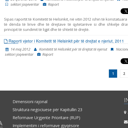
sektori joqeveritar
Raport
Sipas raportit të Komitetit të Helsinkit, në vitin 2012 ishin të konstatuara
të dënda të lirive dhe të drejtave të qytetarëve si dhe shkelje dras
principit të sundimit të ligjit dhe të shtetit të drejtë.
Raporti vjetor i Komitetit të Helsinkit për të drejtat e njeriut, 2011
14 maj 2012
Komitetit të Helsinkit për të drejtat të njeriut
Nacion
sektori joqeveritar
Raport
1
2
I
Dimensioni rajonal
Struktura negociuese për Kapitullin 23
A
Reformave Urgjente Prioritare (RUP)
Implementim i reformave gjyqësore