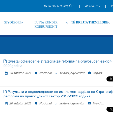
DOKUMENTE KYÇËSE
|
ACTIVITIES
|
P
GJYQËSORI
LUFTA KUNDËR
TË DREJTA THEMELORE
KORRUPSIONIT
Burim
Nën burim
Ti
izvestaj-od-sledenje-strategija-za-reforma-na-pravosuden-sektor-
2020godina
Gjuhë
Emër, përshkrim ose fjalen
28 shtator 2021
Nacional
sektori joqeveritar
Raport
Резултати и недоследности во имплементацијата на Стратегија
реформа во правосудниот сектор 2017-2022 година
20 shtator 2021
Nacional
sektori joqeveritar
Mendim