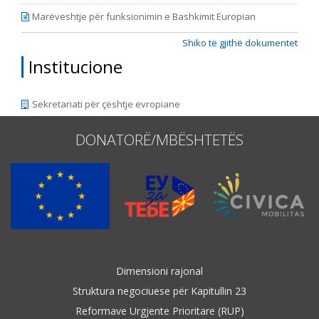
Marëveshtje për funksionimin e Bashkimit Europian
Shiko të gjithë dokumentet
Institucione
Sekretariati për çështje evropiane
DONATORË/MBËSHTETËS
Dimensioni rajonal
Struktura negociuese për Kapitullin 23
Reformave Urgjente Prioritare (RUP)