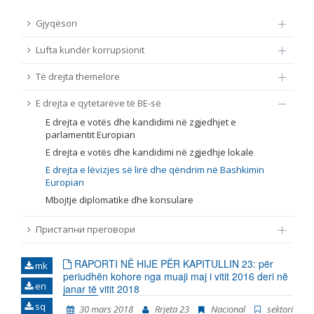
TË DREJTA THEMELORE
Gjyqësori
Burim
Lufta kundër korrupsionit
E DREJTA E QYTETARËVE TË BE-SË
Të drejta themelore
Nën burim
ПРИСТАПНИ ПРЕГОВОРИ
E drejta e qytetarëve të BE-së
Tip
E drejta e votës dhe kandidimi në zgjedhjet e
parlamentit Europian
E drejta e votës dhe kandidimi në zgjedhje lokale
Tag
E drejta e lëvizjes së lirë dhe qëndrim në Bashkimin
Europian
Mbojtje diplomatike dhe konsulare
Nga rrjeti 23
Пристапни преговори
Data e shpalljes
RAPORTI NË HIJE PËR KAPITULLIN 23: për
mk
periudhën kohore nga muaji maj i vitit 2016 deri në
en
janar të vitit 2018
Gjuhë
sq
30 mars 2018
Rrjeta 23
Nacional
sektori