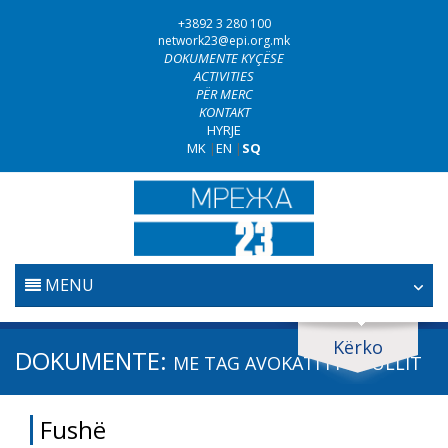
+3892 3 280 100
network23@epi.org.mk
DOKUMENTE KYÇËSE
ACTIVITIES
PËR MERC
KONTAKT
HYRJE
MK
|
EN
|
SQ
MENU
FILLESTARE
Kërko
Kërko dokumente
DOKUMENTE:
ME TAG
AVOKATI I POPULLIT
GJYQËSORI
Kërko
Fushë
LUFTA KUNDËR KORRUPSIONIT
Fushë / lëmi