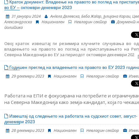
пристапување во ЕУ, како и главните настани поврз
Краток документ: Владеење на правото во поглед на пристап
функционирањето на демократските институции, реформата на ј
во ЕУ – октомври-декември 2023
администрација и Поглавјето 23: Судство и основни права.
31 јануари 2024
Ангела Делевска, Беба Жагар, Јулијана Караи, Ц
Александроска
Национален
Невладин сектор
Документ н
политика
Овој краток извештај ги резимира клучните случувања во од
владеењето на правото во поглед на пристапувањето на Реп
Северна Македонија во ЕУ за периодот октомври-декември 2023 
Во него се дадени резултатите од следење на основните аспе
пристапување во ЕУ, како и главните настани поврз
Годишен преглед на владеењето на правото во ЕУ 2023 годин
функционирањето на демократските институции, реформата на ј
29 декември 2023
Национален
Невладин сектор
Изве
администрација и Поглавјето 23: Судство и основни права.
Работата на ЕПИ е фокусирана на потребите и ограничува
на Северна Македонија како земја-кандидат, која го чекаш
почнувањето на пристапните преговори повеќе од една
деценија, додека бележи пад на поддршката за членство 
Извештај од следењето на работата на судскиот совет, август-
декември 2023
Европската унија и политичката нестабилност во последни
години. Во рамките на програмата за владеење на правото
28 декември 2023
Национален
Невладин сектор
Изве
внимателно го следи нивото на усогласеност со принципот