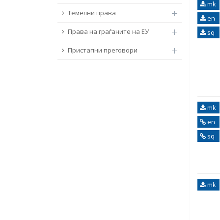
mk
Темелни права
en
Права на граѓаните на ЕУ
sq
Пристапни преговори
mk
en
sq
mk