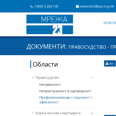
+3892 3 280 100
network23@epi.org.mk
ПОЧЕТ
Барај документи
ДОКУМЕНТИ:
ПРАВОСУДСТВО - П
Барај
Област / подрачје
Области
en
Од Мрежа 23
Датум на објавување
Правосудство
Независност
Непристрасност и одговорност
Професионализам / стручност /
ефикасност
Борба против корупцијата