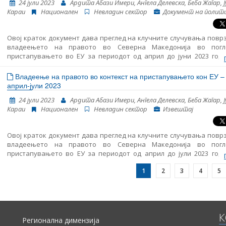
24 јули 2023
Ардита Абази Имери, Ангела Делевска, Беба Жагар, Ј
Караи
Национален
Невладин сектор
Документ на полит
Овој краток документ дава преглед на клучните случувања повр
владеењето на правото во Северна Македонија во пог
пристапувањето во ЕУ за периодот од април до јуни 2023 годи
вклучува следење на суштинските аспекти на пристапувањето 
вклучувајќи ги и клучните случувања во областа на функционира
Владеење на правото во контекст на пристапувањето кон ЕУ –
демократските институции, реформата на јавната администра
април-јули 2023
Поглавјето 23: судството и темелните права.
24 јули 2023
Ардита Абази Имери, Ангела Делевска, Беба Жагар, Ј
Караи
Национален
Невладин сектор
Извештај
Овој краток документ дава преглед на клучните случувања повр
владеењето на правото во Северна Македонија во пог
пристапувањето во ЕУ за периодот од април до јули 2023 годи
вклучува следење на суштинските аспекти на пристапувањето 
1
2
3
4
5
вклучувајќи ги и клучните случувања во областа на функционира
демократските институции, реформата на јавната администра
Поглавјето 23: судството и темелните права.
К
Регионална димензија