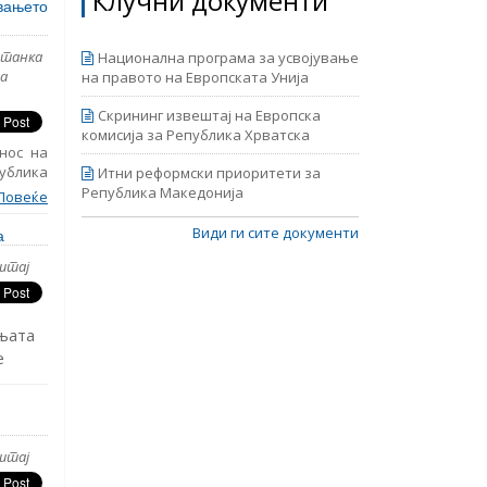
Клучни документи
ани со
увањето
авната
ветанка
Национална програма за усвојување
а
на правото на Европската Унија
Скрининг извештај на Европска
комисија за Република Хрватска
нос на
ублика
Итни реформски приоритети за
година.
Република Македонија
Повеќе
кти за
ани со
Види ги сите документи
а
авната
штај
њата
е
во
ве
, ЕПИ
штај
 на