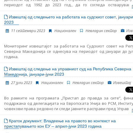
периодот од 1992 до 2023 год., да го согледа остварувањ
надлежноста од гледиште на нормативните основи и претпос
правните сфаќања и доктрини применети во заштита на чове
Извештај од следењето на работата на судскиот совет, јануари
слободи и права. Дополнително, треба да ги идентификува пра
2023
што би можеле да бидат основа за унапредување на нивото на 
11 септември 2023
Национален
Невладин сектор
Изв
на слободите и правата, особено од гледиште на меѓунар
документи, како што се Декларацијата за човековите пр
Обединетите нации, Европската конвенција за човекови права и
Мониторинг извештајот за работата на Судскиот совет на Реп
како и од гледиште на влијанието на пресудите на Европскиот
Северна Македонија се однесува на периодот од јануари до ју
човекови права во одлучувањето на Уставниот суд.
година.
Извештај од следење на управниот суд на Република Северна
Македонија, јануари-јуни 2023
27 јули 2023
Национален
Невладин сектор
Извештај
Во рамките на програмата „Пристап до правда за сите“, фина
поддржана од делегацијата на Европската Унија во РСМ, Инстит
човекови права редовно ги следи јавните расправи пред Управни
чиј основ се социјалните права. Целта на оваа активност е
анализира пристапот до административна правда за сите граѓа
Краток документ: Владеење на правото во контекст на
посебен осврт на маргинализирани и ранливи групи на граѓани.
пристапувањето кон ЕУ – април-јуни 2023 година