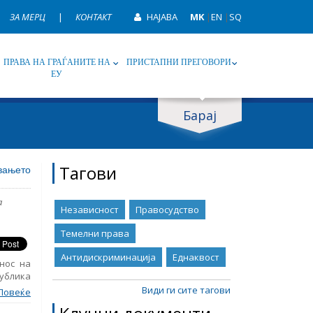
ЗА МЕРЦ
|
КОНТАКТ
НАЈАВА
MK
|
EN
|
SQ
ПРАВА НА ГРАЃАНИТЕ НА
ПРИСТАПНИ ПРЕГОВОРИ
ЕУ
Барај
ип
Таг
Тагови
увањето
a
Независност
Правосудство
Темелни права
Антидискриминација
Еднаквост
нос на
ублика
на. Во
Види ги сите тагови
Повеќе
кти за