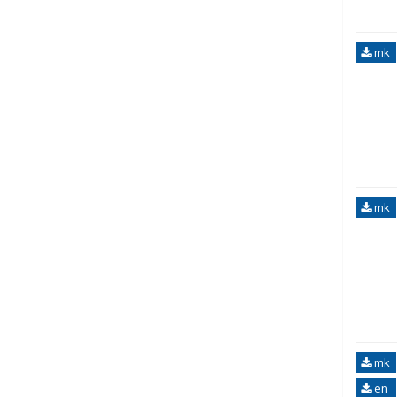
mk
mk
mk
en