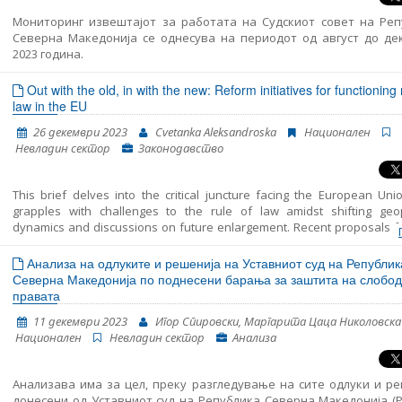
владеење на прав
Мониторинг извештајот за работата на Судскиот совет на Реп
Северна Македонија се однесува на периодот од август до де
2023 година.
Out with the old, in with the new: Reform initiatives for functioning 
law in the EU
26 декември 2023
Cvetanka Aleksandroska
Национален
Невладин сектор
Законодавство
This brief delves into the critical juncture facing the European Unio
grapples with challenges to the rule of law amidst shifting geopo
dynamics and discussions on future enlargement. Recent proposals f
Franco–German expert group and the European Parliament aim to 
enforcement mechanisms and streamline decision-making proce
Анализа на одлуките и решенија на Уставниот суд на Републик
address the rule of law breaches effectively. However, achieving a co
Северна Македонија по поднесени барања за заштита на слобод
on these reforms presents significant challenges amidst divergent
правата
State perspectives. Despite the hurdles, reform initiatives 
11 декември 2023
Игор Спировски, Маргарита Цаца Николовска
opportunities to fortify the EU’s commitment to the rule of law, neces
Национален
Невладин сектор
Анализа
sustained discussions and diplomatic efforts.
Анализава има за цел, преку разгледување на сите одлуки и р
донесени од Уставниот суд на Република Северна Македонија (