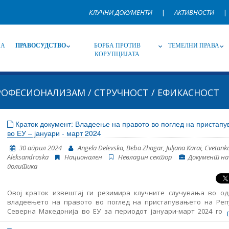
КЛУЧНИ ДОКУМЕНТИ
|
АКТИВНОСТИ
|
НА
ПРАВОСУДСТВО
БОРБА ПРОТИВ
ТЕМЕЛНИ ПРАВА
КОРУПЦИЈАТА
РОФЕСИОНАЛИЗАМ / СТРУЧНОСТ / ЕФИКАСНОСТ
Извор
Под-извор
Т
Краток документ: Владеење на правото во поглед на пристап
во ЕУ – јануари - март 2024
Јазик
Име, опис или клучен збор
30 април 2024
Angela Delevska, Beba Zhagar, Juljana Karai, Cvetank
Aleksandroska
Национален
Невладин сектор
Документ на
политика
Овој краток извештај ги резимира клучните случувања во од
владеењето на правото во поглед на пристапувањето на Реп
Северна Македонија во ЕУ за периодот јануари-март 2024 годи
него се дадени резултатите од следење на основните аспе