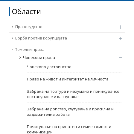
ТЕМЕЛНИ ПРАВА
Области
Извор
ПРАВА НА ГРАЃАНИТЕ НА ЕУ
Правосудство
Под-извор
ПРИСТАПНИ ПРЕГОВОРИ
Борба против корупцијата
Темелни права
Тип
Човекови права
Човеково достоинство
Таг
Право на живот и интегритет на личноста
Од Мрежа 23
Забрана на тортура и нехумано и понижувачко
постапување и казнување
Датум на објавување
Забрана на ропство, слугување и присилна и
задолжителна работа
Јазик
Почитување на приватен и семеен живот и
комуникации