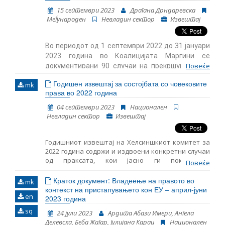
processes to address the rule of law breaches
15 септември 2023
Драгана Дрндаревска
effectively. However, achieving a consensus on these
Mеѓународен
Невладин сектор
Извештај
reforms presents significant challenges amidst
divergent Member State perspectives. Despite the
hurdles, reform initiatives present opportunities to
Во периодот од 1 септември 2022 до 31 јануари
fortify the EU’s commitment to the rule of law,
2023 година во Коалицијата Маргини се
necessitating sustained discussions and diplomatic
efforts.
Повеќе
документирани 90 случаи на прекршување на
права, во кои има минимум 123 жртви од
Годишен извештај за состојбата со човековите
mk
различни заедници. Документирани се два
права во 2022 година
случаи каде има неопределен број жртви. Во
едниот случај се работи за говор на омраза од
04 септември 2023
Национален
Невладин сектор
Извештај
страна на медиум, а во другиот за повреда на
работнички права на поголем број текстилни
работнички во една фабрика.
Годишниот извештај на Хелсиншкиот комитет за
2022 година содржи и издвоени конкретни случаи
од праксата, кои јасно ги покажуваат
Повеќе
вкоренетите системски проблеми и нивното
влијание врз правата на граѓаните во нашата
Краток документ: Владеење на правото во
mk
земја.
контекст на пристапувањето кон ЕУ – април-јуни
en
2023 година
sq
24 јули 2023
Ардита Абази Имери, Ангела
Делевска, Беба Жагар, Јулијана Караи
Национален