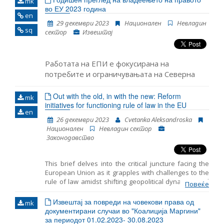
mk
преземале да ги подобрат човековите права и да
во ЕУ 2023 година
en
ги надминат предизвиците во ова поле.
29 декември 2023
Национален
Невладин
Основната цел на УПП е да ги унапреди
sq
сектор
Извештај
човековите права во секоја земја. УПП е
дизајниран со цел да ја охрабри, поддржи и
прошири промоцијата на човековите права во
практика.
Работата на ЕПИ е фокусирана на
потребите и ограничувањата на Северна
Македонија како земја-кандидат, која го
чекаше почнувањето на пристапните
Out with the old, in with the new: Reform
mk
initiatives for functioning rule of law in the EU
преговори повеќе од една деценија, додека
en
бележи пад на поддршката за членство во
26 декември 2023
Cvetanka Aleksandroska
Европската унија и политичката
Национален
Невладин сектор
нестабилност во последниве години. Во
Законодавство
рамките на програмата за владеење на
правото, ЕПИ внимателно го следи нивото
This brief delves into the critical juncture facing the
на усогласеност со принципот на владеење
European Union as it grapples with challenges to the
на прав
rule of law amidst shifting geopolitical dynamics and
Повеќе
discussions on future enlargement. Recent proposals
from the Franco–German expert group and the
Извештај за повреди на човекови права од
mk
European Parliament aim to bolster enforcement
документирани случаи во "Коалиција Маргини"
mechanisms and streamline decision-making
за периодот 01.02.2023- 30.08.2023