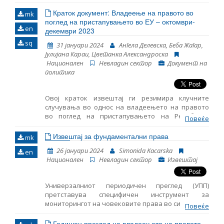
(Извештајот) на Македонското здружение на
млади правници (МЗМП)1 е објективно да ги
Краток документ: Владеење на правото во
mk
презентира и да ги документира повредите на
поглед на пристапувањето во ЕУ – октомври-
en
човековите права идентификувани во 2023
декември 2023
година од страна на здружението. Овој документ
sq
31 јануари 2024
Ангела Делевска, Беба Жагар,
се фокусира на правната заштита.
Јулијана Караи, Цветанка Александроска
Национален
Невладин сектор
Документ на
политика
Овој краток извештај ги резимира клучните
случувања во однос на владеењето на правото
во поглед на пристапувањето на Република
Повеќе
Северна Македонија во ЕУ за периодот октомври-
декември 2023 година. Во него се дадени
Извештај за фундаментални права
mk
резултатите од следење на основните аспекти за
26 јануари 2024
Simonida Kacarska
en
пристапување во ЕУ, како и главните настани
Национален
Невладин сектор
Извештај
поврзани со функционирањето на демократските
институции, реформата на јавната
администрација и Поглавјето 23: Судство и
Универзалниот периодичен преглед (УПП)
основни права.
претставува специфичен инструмент за
мониторингот на човековите права во сите земји-
Повеќе
членки на Обединетите Нации. Нуди можност сите
држави да ги споделат своите дејствија кои ги
Годишен преглед на владеењето на правото