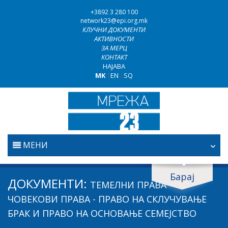
+3892 3 280 100
network23@epi.org.mk
КЛУЧНИ ДОКУМЕНТИ
АКТИВНОСТИ
ЗА МЕРЦ
КОНТАКТ
НАЈАВА
MK
|
EN
|
SQ
МЕНИ
ПОЧЕТНА
Барај
Барај документи
ДОКУМЕНТИ:
ТЕМЕЛНИ ПРАВА -
ПРАВОСУДСТВО
Барај
ЧОВЕКОВИ ПРАВА - ПРАВО НА СКЛУЧУВАЊЕ
БРАК И ПРАВО НА ОСНОВАЊЕ СЕМЕЈСТВО
БОРБА ПРОТИВ КОРУПЦИЈАТА
Област / подрачје