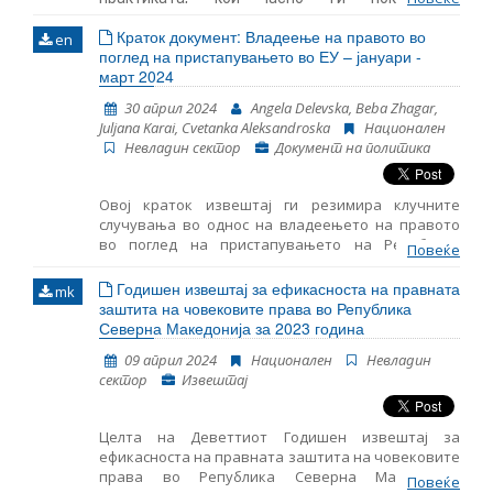
вкоренетите системски проблеми и нивното
Краток документ: Владеење на правото во
en
влија- ние врз правата на граѓаните во земјата.
поглед на пристапувањето во ЕУ – јануари -
март 2024
30 април 2024
Angela Delevska, Beba Zhagar,
Juljana Karai, Cvetanka Aleksandroska
Национален
Невладин сектор
Документ на политика
Овој краток извештај ги резимира клучните
случувања во однос на владеењето на правото
во поглед на пристапувањето на Република
Повеќе
Северна Македонија во ЕУ за периодот јануари-
март 2024 година. Во него се дадени резултатите
Годишен извештај за ефикасноста на правната
mk
од следење на основните аспекти за
заштита на човековите права во Република
пристапување во ЕУ, како и главните настани
Северна Македонија за 2023 година
поврзани со функционирањето на демократските
09 април 2024
Национален
Невладин
институции, реформата на јавната
сектор
Извештај
администрација и Поглавјето 23: Судство и
основни права.
Целта на Деветтиот Годишен извештај за
ефикасноста на правната заштита на човековите
права во Република Северна Македонија
Повеќе