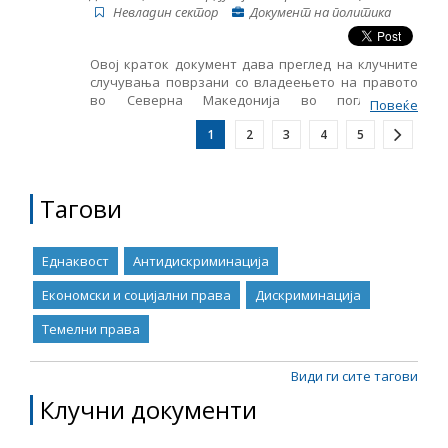
Невладин сектор
Документ на политика
Овој краток документ дава преглед на клучните
случувања поврзани со владеењето на правото
во Северна Македонија во поглед на
Повеќе
пристапувањето во ЕУ за периодот од април до
1
2
3
4
5
јуни 2023 година. Тој вклучува следење на
суштинските аспекти на пристапувањето во ЕУ,
вклучувајќи ги и клучните случувања во областа
на функционирањето на демократските
Тагови
институции, реформата на јавната
администрација и Поглавјето 23: судството и
темелните права.
Еднаквост
Антидискриминација
Економски и социјални права
Дискриминација
Темелни права
Види ги сите тагови
Клучни документи