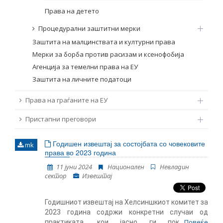
Права на детето
Процедурални заштитни мерки
Заштита на малцинствата и културни права
Мерки за борба против расизам и ксенофобија
Агенција за темелни права на ЕУ
Заштита на личните податоци
Права на граѓаните на ЕУ
Пристапни преговори
Годишен извештај за состојбата со човековите
mk
права во 2023 година
11 јуни 2024
Национален
Невладин
сектор
Извештај
Годишниот извештај на Хелсиншкиот комитет за
2023 година содржи конкретни случаи од
Повеќе
практиката, кои јасно ги покажуваат