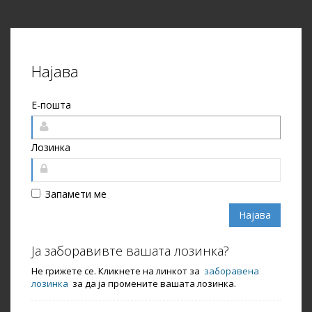
Најава
Е-пошта
Лозинка
Запамeти ме
Ја заборавивте вашата лозинка?
Не грижете се. Кликнете на линкот за
заборавена
лозинка
за да ја промените вашата лозинка.