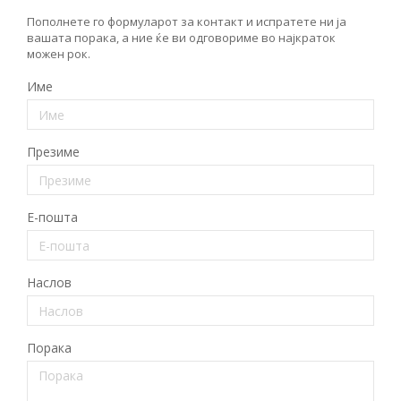
Пополнете го формуларот за контакт и испратете ни ја
ТЕМЕЛНИ ПРАВА
вашата порака, а ние ќе ви одговориме во најкраток
Извор
можен рок.
ПРАВА НА ГРАЃАНИТЕ НА ЕУ
Име
Под-извор
ПРИСТАПНИ ПРЕГОВОРИ
Презиме
Тип
Таг
Е-пошта
Од Мрежа 23
Наслов
Датум на објавување
Порака
Јазик