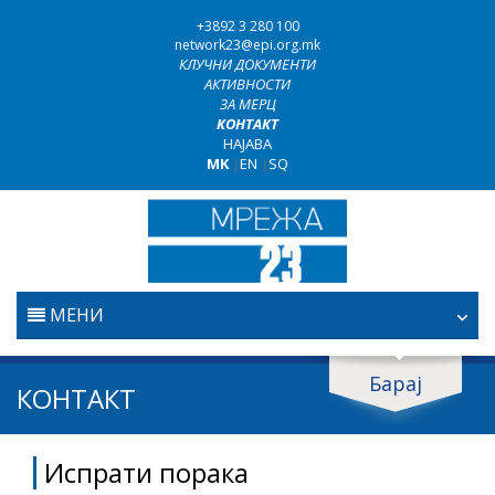
+3892 3 280 100
network23@epi.org.mk
КЛУЧНИ ДОКУМЕНТИ
АКТИВНОСТИ
ЗА МЕРЦ
КОНТАКТ
НАЈАВА
MK
|
EN
|
SQ
МЕНИ
ПОЧЕТНА
Барај
Барај документи
КОНТАКТ
ПРАВОСУДСТВО
Барај
Испрати порака
БОРБА ПРОТИВ КОРУПЦИЈАТА
Област / подрачје