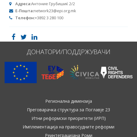
Адреса:
Антоние Грубишиќ 2/2
Е-Пошта:
network23@epi.org.mk
Телефон:
+3892 3 280 100
ДОНАТОРИ/ПОДДРЖУВАЧИ
Регионална димензија
Преговарачка структура за Поглавје 23
Итни реформски приоритети (ИРП)
Имплементација на правосудните реформи
Реинтеграцијана Роми