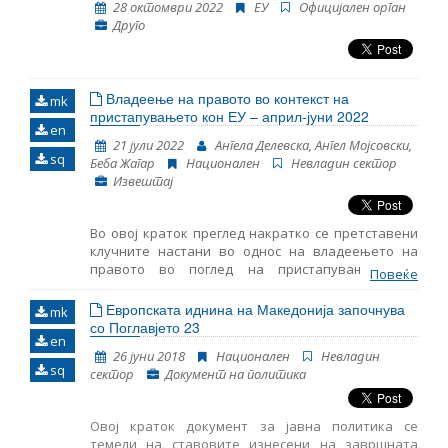
28 октомври 2022
ЕУ
Oфицијален орган
предвид коментарите и мислењата на
Друго
невладините организации.
Владеење на правото во контекст на
mk
пристапувањето кон ЕУ – април-јуни 2022
en
21 јули 2022
Ангела Делевска, Ангел Мојсовски,
sq
Беба Жагар
Национален
Невладин сектор
Извештај
Во овој краток преглед накратко се претставени
клучните настани во однос на владеењето на
правото во поглед на пристапувањето на
Повеќе
Република Северна Македонија во ЕУ за
периодот април-јуни 2022 година. Тој вклучува
Европската иднина на Македонија започнува
mk
мониторинг на основите начела за пристапување
со Поглавјето 23
en
во ЕУ, вклучително и на клучните настани во
26 јуни 2018
Национален
Невладин
функционирањето на демократските институции,
sq
сектор
Документ на политика
реформата на јавната администрација и
Поглавјето 23: Судство и основни права.
Овој краток документ за јавна политика се
темели на ставовите изнесени на завршната