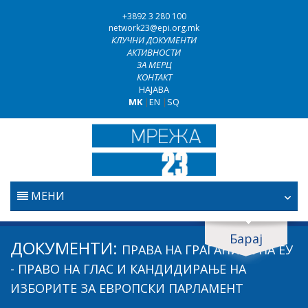
+3892 3 280 100
network23@epi.org.mk
КЛУЧНИ ДОКУМЕНТИ
АКТИВНОСТИ
ЗА МЕРЦ
КОНТАКТ
НАЈАВА
MK
|
EN
|
SQ
МЕНИ
ПОЧЕТНА
Барај
Барај документи
ДОКУМЕНТИ:
ПРАВА НА ГРАЃАНИТЕ НА ЕУ
ПРАВОСУДСТВО
Барај
- ПРАВО НА ГЛАС И КАНДИДИРАЊЕ НА
ИЗБОРИТЕ ЗА ЕВРОПСКИ ПАРЛАМЕНТ
БОРБА ПРОТИВ КОРУПЦИЈАТА
Област / подрачје