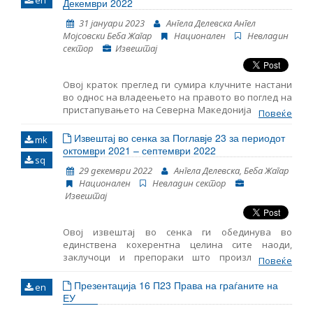
en
вклучувајќи ги и клучните случувања во областа
Декември 2022
на функционирањето на демократските
31 јануари 2023
Ангела Делевска Ангел
институции, реформата на јавната
Мојсовски Беба Жагар
Национален
Невладин
администрација и Поглавјето 23: судството и
сектор
Извештај
темелните права.
Овој краток преглед ги сумира клучните настани
во однос на владеењето на правото во поглед на
пристапувањето на Северна Македонија во ЕУ во
Повеќе
периодот октомври-декември 2022 година. Тој
содржи следење на основите начела за
Извештај во сенка за Поглавје 23 за периодот
mk
пристапување во ЕУ, вклучително и на клучните
октомври 2021 – септември 2022
sq
настани во функционирањето на демократските
29 декември 2022
Ангела Делевска, Беба Жагар
институции, реформата на јавната
Национален
Невладин сектор
администрација и Поглавјето 23: Судство и
Извештај
основни права.
Овој извештај во сенка ги обединува во
единствена кохерентна целина сите наоди,
заклучоци и препораки што произлегоа од
Повеќе
следењето на областите содржани во Поглавјето
23 – Правосудство и темелни права. Ова е седми
Презентација 16 П23 Права на граѓаните на
en
ваков извештај што го објaвува Институтот за
ЕУ
европска политика (ЕПИ) – Скопје, земајќи ги