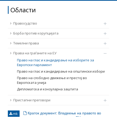
ТЕМЕЛНИ ПРАВА
Области
Извор
ПРАВА НА ГРАЃАНИТЕ НА ЕУ
Правосудство
Под-извор
ПРИСТАПНИ ПРЕГОВОРИ
Борба против корупцијата
Темелни права
Тип
Права на граѓаните на ЕУ
Право на глас и кандидирање на изборите за
Таг
Европски парламент
Право на глас и кандидирање на општински избори
Право на слободно движење и престој во
Од Мрежа 23
Европската унија
Дипломатска и конзуларна заштита
Датум на објавување
Пристапни преговори
Јазик
Краток документ: Владеење на правото во
mk