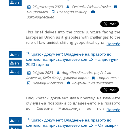
en
бележи пад на поддршката за членство во
26 декември 2023
Cvetanka Aleksandroska
Европската унија и политичката
Национален
Невладин сектор
нестабилност во последниве години. Во
Законодавство
рамките на програмата за владеење на
правото, ЕПИ внимателно го следи нивото
This brief delves into the critical juncture facing the
на усогласеност со принципот на владеење
European Union as it grapples with challenges to the
на прав
rule of law amidst shifting geopolitical dynamics and
Повеќе
discussions on future enlargement. Recent proposals
from the Franco–German expert group and the
Краток документ: Владеење на правото во
mk
European Parliament aim to bolster enforcement
контекст на пристапувањето кон ЕУ – април-јуни
en
mechanisms and streamline decision-making
2023 година
processes to address the rule of law breaches
sq
24 јули 2023
Ардита Абази Имери, Ангела
effectively. However, achieving a consensus on these
Делевска, Беба Жагар, Јулијана Караи
Национален
reforms presents significant challenges amidst
Невладин сектор
Документ на политика
divergent Member State perspectives. Despite the
hurdles, reform initiatives present opportunities to
fortify the EU’s commitment to the rule of law,
Овој краток документ дава преглед на клучните
necessitating sustained discussions and diplomatic
случувања поврзани со владеењето на правото
efforts.
во Северна Македонија во поглед на
Повеќе
пристапувањето во ЕУ за периодот од април до
јуни 2023 година. Тој вклучува следење на
Краток документ: Владеење на правото во
mk
суштинските аспекти на пристапувањето во ЕУ,
контекст на пристапувањето кон ЕУ – Октомври-