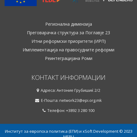
Регионална димензија
Преговарачка структура за Поглавје 23
Итни реформски приоритети (ИРП)
Имплементација на правосудните реформи
Реинтеграцијана Роми
КОНТАКТ ИНФОРМАЦИИ
Адреса: Антоние Грубишиќ 2/2
Е-Пошта: network23@epi.org.mk
Телефон: +3892 3 280 100
Институт за европска политика (ЕПИ) и xSoft Development © 2023
МЕРЦ