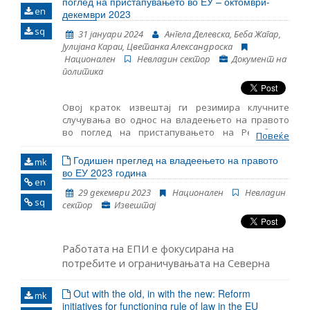
поглед на пристапувањето во ЕУ – октомври-
en
декември 2023
Име, опис или клучен збор
sq
31 јануари 2024
Ангела Делевска, Беба Жагар,
Јулијана Караи, Цветанка Александроска
Национален
Невладин сектор
Документ на
политика
Овој краток извештај ги резимира клучните
случувања во однос на владеењето на правото
во поглед на пристапувањето на Република
Повеќе
Северна Македонија во ЕУ за периодот октомври-
декември 2023 година. Во него се дадени
Годишен преглед на владеењето на правото
mk
резултатите од следење на основните аспекти за
во ЕУ 2023 година
en
пристапување во ЕУ, како и главните настани
29 декември 2023
Национален
Невладин
поврзани со функционирањето на демократските
sq
сектор
Извештај
институции, реформата на јавната
администрација и Поглавјето 23: Судство и
основни права.
Работата на ЕПИ е фокусирана на
потребите и ограничувањата на Северна
Македонија како земја-кандидат, која го
чекаше почнувањето на пристапните
Out with the old, in with the new: Reform
mk
initiatives for functioning rule of law in the EU
преговори повеќе од една деценија, додека