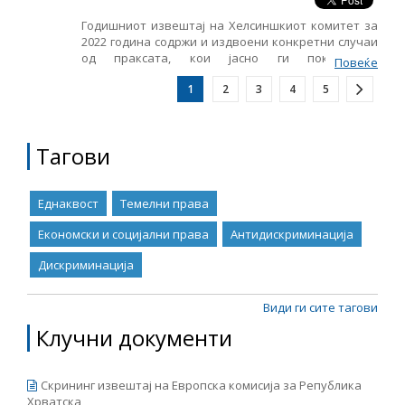
работнички во една фабрика.
Годишниот извештај на Хелсиншкиот комитет за
2022 година содржи и издвоени конкретни случаи
од праксата, кои јасно ги покажуваат
Повеќе
вкоренетите системски проблеми и нивното
1
2
3
4
5
влијание врз правата на граѓаните во нашата
земја.
Тагови
Еднаквост
Темелни права
Економски и социјални права
Антидискриминација
Дискриминација
Види ги сите тагови
Клучни документи
Скрининг извештај на Европска комисија за Република
Хрватска