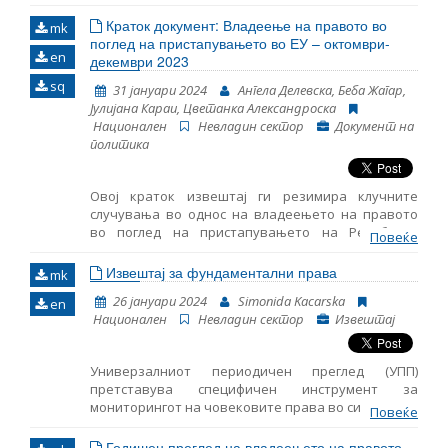
(Извештајот) на Македонското здружение на
млади правници (МЗМП)1 е објективно да ги
Краток документ: Владеење на правото во
mk
презентира и да ги документира повредите на
поглед на пристапувањето во ЕУ – октомври-
en
човековите права идентификувани во 2023
декември 2023
година од страна на здружението. Овој документ
sq
31 јануари 2024
Ангела Делевска, Беба Жагар,
се фокусира на правната заштита.
Јулијана Караи, Цветанка Александроска
Национален
Невладин сектор
Документ на
политика
Овој краток извештај ги резимира клучните
случувања во однос на владеењето на правото
во поглед на пристапувањето на Република
Повеќе
Северна Македонија во ЕУ за периодот октомври-
декември 2023 година. Во него се дадени
Извештај за фундаментални права
mk
резултатите од следење на основните аспекти за
26 јануари 2024
Simonida Kacarska
en
пристапување во ЕУ, како и главните настани
Национален
Невладин сектор
Извештај
поврзани со функционирањето на демократските
институции, реформата на јавната
администрација и Поглавјето 23: Судство и
Универзалниот периодичен преглед (УПП)
основни права.
претставува специфичен инструмент за
мониторингот на човековите права во сите земји-
Повеќе
членки на Обединетите Нации. Нуди можност сите
држави да ги споделат своите дејствија кои ги
Годишен преглед на владеењето на правото