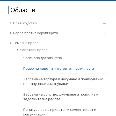
ТЕМЕЛНИ ПРАВА
Области
Извор
ПРАВА НА ГРАЃАНИТЕ НА ЕУ
Правосудство
Под-извор
ПРИСТАПНИ ПРЕГОВОРИ
Борба против корупцијата
Темелни права
Тип
Човекови права
Човеково достоинство
Таг
Право на живот и интегритет на личноста
Од Мрежа 23
Забрана на тортура и нехумано и понижувачко
постапување и казнување
Датум на објавување
Забрана на ропство, слугување и присилна и
задолжителна работа
Јазик
Почитување на приватен и семеен живот и
комуникации