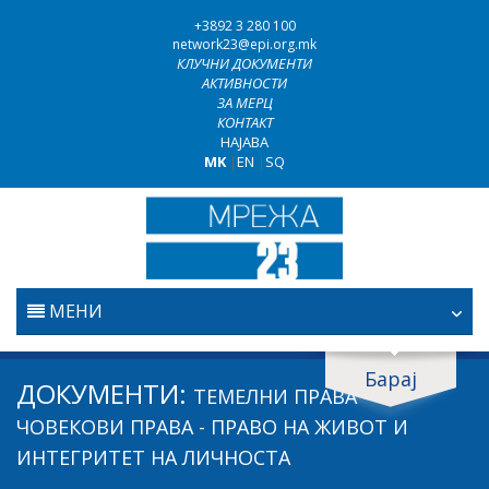
+3892 3 280 100
network23@epi.org.mk
КЛУЧНИ ДОКУМЕНТИ
АКТИВНОСТИ
ЗА МЕРЦ
КОНТАКТ
НАЈАВА
MK
|
EN
|
SQ
МЕНИ
ПОЧЕТНА
Барај
Барај документи
ДОКУМЕНТИ:
ТЕМЕЛНИ ПРАВА -
ПРАВОСУДСТВО
Барај
ЧОВЕКОВИ ПРАВА - ПРАВО НА ЖИВОТ И
ИНТЕГРИТЕТ НА ЛИЧНОСТА
БОРБА ПРОТИВ КОРУПЦИЈАТА
Област / подрачје