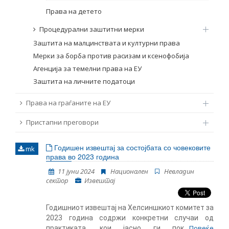
Права на детето
Процедурални заштитни мерки
Заштита на малцинствата и културни права
Мерки за борба против расизам и ксенофобија
Агенција за темелни права на ЕУ
Заштита на личните податоци
Права на граѓаните на ЕУ
Пристапни преговори
Годишен извештај за состојбата со човековите
mk
права во 2023 година
11 јуни 2024
Национален
Невладин
сектор
Извештај
Годишниот извештај на Хелсиншкиот комитет за
2023 година содржи конкретни случаи од
Повеќе
практиката, кои јасно ги покажуваат