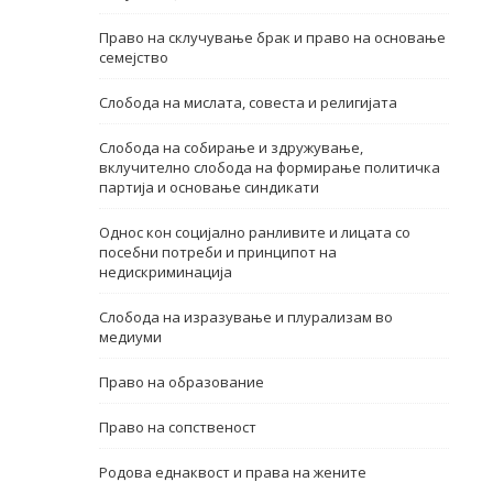
Име, опис или клучен збор
Право на склучување брак и право на основање
семејство
Слобода на мислата, совеста и религијата
Слобода на собирање и здружување,
вклучително слобода на формирање политичка
партија и основање синдикати
Однос кон социјално ранливите и лицата со
посебни потреби и принципот на
недискриминација
Слобода на изразување и плурализам во
медиуми
Право на образование
Право на сопственост
Родова еднаквост и права на жените