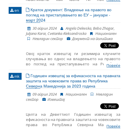
вкоренетите системски проблеми и нивното
Краток документ: Владеење на правото во
en
влија- ние врз правата на граѓаните во земјата.
поглед на пристапувањето во ЕУ – јануари -
март 2024
30 април 2024
Angela Delevska, Beba Zhagar,
Juljana Karai, Cvetanka Aleksandroska
Национален
Невладин сектор
Документ на политика
Овој краток извештај ги резимира клучните
случувања во однос на владеењето на правото
во поглед на пристапувањето на Република
Повеќе
Северна Македонија во ЕУ за периодот јануари-
март 2024 година. Во него се дадени резултатите
Годишен извештај за ефикасноста на правната
mk
од следење на основните аспекти за
заштита на човековите права во Република
пристапување во ЕУ, како и главните настани
Северна Македонија за 2023 година
поврзани со функционирањето на демократските
09 април 2024
Национален
Невладин
институции, реформата на јавната
сектор
Извештај
администрација и Поглавјето 23: Судство и
основни права.
Целта на Деветтиот Годишен извештај за
ефикасноста на правната заштита на човековите
права во Република Северна Македонија
Повеќе