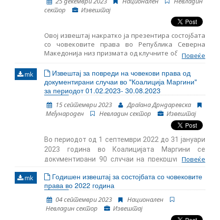
25 декември 2023
Национален
Невладин
processes to address the rule of law breaches
сектор
Извештај
effectively. However, achieving a consensus on these
reforms presents significant challenges amidst
divergent Member State perspectives. Despite the
Овој извештај накратко ја презентира состојбата
hurdles, reform initiatives present opportunities to
со човековите права во Република Северна
fortify the EU’s commitment to the rule of law,
Македонија низ призмата од клучните области во
necessitating sustained discussions and diplomatic
Повеќе
кои работи Институтот за човекови права.
efforts.
Извештајов има за цел да ги утврди важните
Извештај за повреди на човекови права од
mk
настани и аспекти на (не)почитувањето на
документирани случаи во "Коалиција Маргини"
човековите права во нашава земја, кои ја
за периодот 01.02.2023- 30.08.2023
одбележаа 2023 година.
15 септември 2023
Драгана Дрндаревска
Mеѓународен
Невладин сектор
Извештај
Во периодот од 1 септември 2022 до 31 јануари
2023 година во Коалицијата Маргини се
Повеќе
документирани 90 случаи на прекршување на
права, во кои има минимум 123 жртви од
Годишен извештај за состојбата со човековите
mk
различни заедници. Документирани се два
права во 2022 година
случаи каде има неопределен број жртви. Во
едниот случај се работи за говор на омраза од
04 септември 2023
Национален
Невладин сектор
Извештај
страна на медиум, а во другиот за повреда на
работнички права на поголем број текстилни