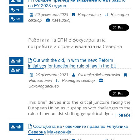
mk
преземале да ги подобрат човековите права и да
во ЕУ 2023 година
en
ги надминат предизвиците во ова поле.
29 декември 2023
Национален
Невладин
Основната цел на УПП е да ги унапреди
sq
сектор
Извештај
човековите права во секоја земја. УПП е
дизајниран со цел да ја охрабри, поддржи и
прошири промоцијата на човековите права во
практика.
Работата на ЕПИ е фокусирана на
потребите и ограничувањата на Северна
Македонија како земја-кандидат, која го
чекаше почнувањето на пристапните
Out with the old, in with the new: Reform
mk
initiatives for functioning rule of law in the EU
преговори повеќе од една деценија, додека
en
бележи пад на поддршката за членство во
26 декември 2023
Cvetanka Aleksandroska
Европската унија и политичката
Национален
Невладин сектор
нестабилност во последниве години. Во
Законодавство
рамките на програмата за владеење на
правото, ЕПИ внимателно го следи нивото
This brief delves into the critical juncture facing the
на усогласеност со принципот на владеење
European Union as it grapples with challenges to the
на прав
rule of law amidst shifting geopolitical dynamics and
Повеќе
discussions on future enlargement. Recent proposals
from the Franco–German expert group and the
Состојбата на човековите права во Република
mk
European Parliament aim to bolster enforcement
Северна Македонија
mechanisms and streamline decision-making