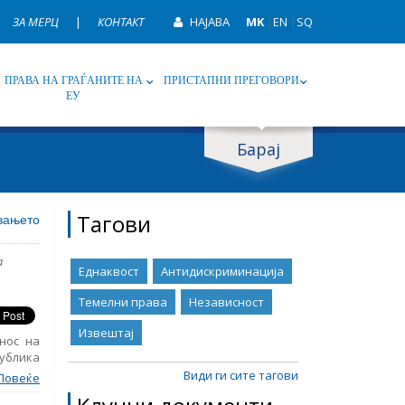
ЗА МЕРЦ
|
КОНТАКТ
НАЈАВА
MK
|
EN
|
SQ
ПРАВА НА ГРАЃАНИТЕ НА
ПРИСТАПНИ ПРЕГОВОРИ
ЕУ
Барај
ип
Таг
Тагови
увањето
a
Еднаквост
Антидискриминација
Темелни права
Независност
Извештај
нос на
ублика
на. Во
Види ги сите тагови
Повеќе
кти за