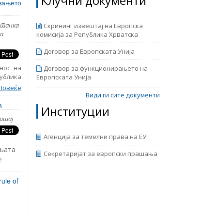
Клучни документи
ани со
увањето
авната
ветанка
Скрининг извештај на Европска
а
комисија за Република Хрватска
Договор за Европската Унија
нос на
Договор за функционирањето на
ублика
Европската Унија
година.
Повеќе
кти за
Види ги сите документи
ани со
а
Институции
авната
штај
Агенција за темелни права на ЕУ
њата
Секретаријат за европски прашања
е
во
rule of
ве
, ЕПИ
 на