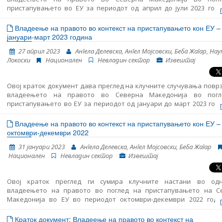
пристапувањето во ЕУ за периодот од април до јули 2023 годи
вклучува следење на суштинските аспекти на пристапувањето 
вклучувајќи ги и клучните случувања во областа на функционира
Владеење на правото во контекст на пристапувањето кон ЕУ –
демократските институции, реформата на јавната администра
јануари-март 2023 година
Поглавјето 23: судството и темелните права.
27 април 2023
Ангела Делевска, Ангел Мојсовски, Беба Жагар, Нау
Локоски
Национален
Невладин сектор
Извештај
Овој краток документ дава преглед на клучните случувања повр
владеењето на правото во Северна Македонија во пог
пристапувањето во ЕУ за периодот од јануари до март 2023 годи
вклучува следење на суштинските аспекти на пристапувањето 
вклучувајќи ги и клучните случувања во областа на функционира
Владеење на правото во контекст на пристапувањето кон ЕУ –
демократските институции, реформата на јавната администра
октомври-декември 2022
Поглавјето 23: судството и темелните права.
31 јануари 2023
Ангела Делевска, Ангел Мојсовски, Беба Жагар
Национален
Невладин сектор
Извештај
Овој краток преглед ги сумира клучните настани во од
владеењето на правото во поглед на пристапувањето на С
Македонија во ЕУ во периодот октомври-декември 2022 годин
содржи следење на основите начела за пристапување 
вклучително и на клучните настани во функционирањ
Краток документ: Владеење на правото во контекст на