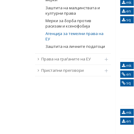
mk
Заштита на малцинствата и
en
културни права
sq
Мерки за борба против
расизам и ксенофобија
Агенција за темелни права на
ЕУ
Заштита на личните податоци
Права на граѓаните на ЕУ
mk
Пристапни преговори
en
sq
mk
en