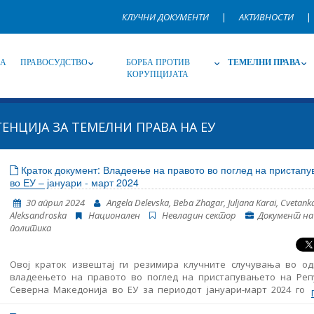
КЛУЧНИ ДОКУМЕНТИ
|
АКТИВНОСТИ
|
НА
ПРАВОСУДСТВО
БОРБА ПРОТИВ
ТЕМЕЛНИ ПРАВА
КОРУПЦИЈАТА
ГЕНЦИЈА ЗА ТЕМЕЛНИ ПРАВА НА ЕУ
Извор
Под-извор
Т
Краток документ: Владеење на правото во поглед на пристап
во ЕУ – јануари - март 2024
Јазик
Име, опис или клучен збор
30 април 2024
Angela Delevska, Beba Zhagar, Juljana Karai, Cvetank
Aleksandroska
Национален
Невладин сектор
Документ на
политика
Овој краток извештај ги резимира клучните случувања во од
владеењето на правото во поглед на пристапувањето на Реп
Северна Македонија во ЕУ за периодот јануари-март 2024 годи
него се дадени резултатите од следење на основните аспе