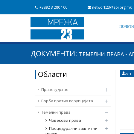
+3892 3 280 100
network23@epi.org.mk
ПОЧЕТ
Барај документи
ДОКУМЕНТИ:
ТЕМЕЛНИ ПРАВА - А
Барај
Област / подрачје
Области
en
Од Мрежа 23
Датум на објавување
Правосудство
Борба против корупцијата
Темелни права
Човекови права
Процедурални заштитни
мерки