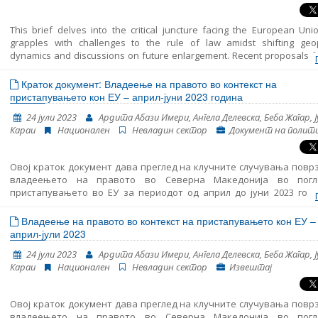
владеење на прав
This brief delves into the critical juncture facing the European Unio
grapples with challenges to the rule of law amidst shifting geopo
dynamics and discussions on future enlargement. Recent proposals f
Franco–German expert group and the European Parliament aim to 
enforcement mechanisms and streamline decision-making proce
Краток документ: Владеење на правото во контекст на
address the rule of law breaches effectively. However, achieving a co
пристапувањето кон ЕУ – април-јуни 2023 година
on these reforms presents significant challenges amidst divergent
24 јули 2023
Ардита Абази Имери, Ангела Делевска, Беба Жагар, Ј
State perspectives. Despite the hurdles, reform initiatives 
Караи
Национален
Невладин сектор
Документ на полит
opportunities to fortify the EU’s commitment to the rule of law, neces
sustained discussions and diplomatic efforts.
Овој краток документ дава преглед на клучните случувања повр
владеењето на правото во Северна Македонија во пог
пристапувањето во ЕУ за периодот од април до јуни 2023 годи
вклучува следење на суштинските аспекти на пристапувањето 
вклучувајќи ги и клучните случувања во областа на функционира
Владеење на правото во контекст на пристапувањето кон ЕУ –
демократските институции, реформата на јавната администра
април-јули 2023
Поглавјето 23: судството и темелните права.
24 јули 2023
Ардита Абази Имери, Ангела Делевска, Беба Жагар, Ј
Караи
Национален
Невладин сектор
Извештај
Овој краток документ дава преглед на клучните случувања повр
владеењето на правото во Северна Македонија во пог