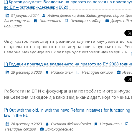
пристапување во ЕУ, како и главните настани поврз
Краток документ: Владеење на правото во поглед на пристап
функционирањето на демократските институции, реформата на ј
во ЕУ – октомври-декември 2023
администрација и Поглавјето 23: Судство и основни права.
31 јануари 2024
Ангела Делевска, Беба Жагар, Јулијана Караи, Ц
Александроска
Национален
Невладин сектор
Документ н
политика
Овој краток извештај ги резимира клучните случувања во од
владеењето на правото во поглед на пристапувањето на Реп
Северна Македонија во ЕУ за периодот октомври-декември 2023 
Во него се дадени резултатите од следење на основните аспе
пристапување во ЕУ, како и главните настани поврз
Годишен преглед на владеењето на правото во ЕУ 2023 годин
функционирањето на демократските институции, реформата на ј
29 декември 2023
Национален
Невладин сектор
Изве
администрација и Поглавјето 23: Судство и основни права.
Работата на ЕПИ е фокусирана на потребите и ограничува
на Северна Македонија како земја-кандидат, која го чекаш
почнувањето на пристапните преговори повеќе од една
деценија, додека бележи пад на поддршката за членство 
Out with the old, in with the new: Reform initiatives for functioning 
law in the EU
Европската унија и политичката нестабилност во последни
години. Во рамките на програмата за владеење на правото
26 декември 2023
Cvetanka Aleksandroska
Национален
внимателно го следи нивото на усогласеност со принципот
Невладин сектор
Законодавство