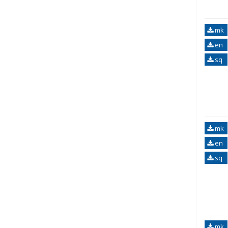
mk
en
sq
mk
en
sq
mk