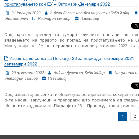
демократските институции, реформата на јавната администра
пристапувањето кон ЕУ – Октомври-Декември 2022
Поглавјето 23: Судство и основни права.
31 јануари 2023
Ангела Делевска Ангел Мојсовски Беба Жагар
Национален
Невладин сектор
Извештај
Овој краток преглед ги сумира клучните настани во од
владеењето на правото во поглед на пристапувањето на С
Македонија во ЕУ во периодот октомври-декември 2022 годин
содржи следење на основите начела за пристапување 
вклучително и на клучните настани во функционирањ
Извештај во сенка за Поглавје 23 за периодот октомври 2021 –
демократските институции, реформата на јавната администра
септември 2022
Поглавјето 23: Судство и основни права.
29 декември 2022
Ангела Делевска, Беба Жагар
Национален
Невладин сектор
Извештај
Овој извештај во сенка ги обединува во единствена кохерентна
сите наоди, заклучоци и препораки што произлегоа од следењ
областите содржани во Поглавјето 23 – Правосудство и темелни
Ова е седми ваков извештај што го објaвува Институтот за ев
1
2
политика (ЕПИ) – Скопје, земајќи ги предвид коментарите и мисле
невладините организации.