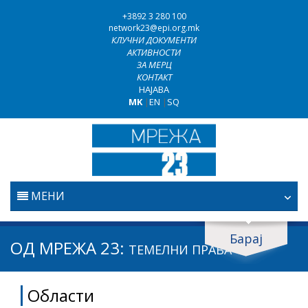
+3892 3 280 100
network23@epi.org.mk
КЛУЧНИ ДОКУМЕНТИ
АКТИВНОСТИ
ЗА МЕРЦ
КОНТАКТ
НАЈАВА
MK
|
EN
|
SQ
МЕНИ
ПОЧЕТНА
Барај
Барај документи
ОД МРЕЖА 23:
ТЕМЕЛНИ ПРАВА
ПРАВОСУДСТВО
Барај
Области
БОРБА ПРОТИВ КОРУПЦИЈАТА
Област / подрачје