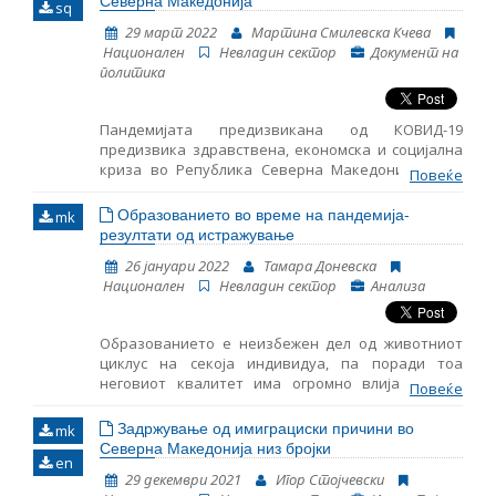
Северна Македонија
sq
29 март 2022
Мартина Смилевска Кчева
Име, опис или клучен збор
Национален
Невладин сектор
Документ на
политика
Пандемијата предизвикана од КОВИД-19
предизвика здравствена, економска и социјална
криза во Република Северна Македонија. Како
Повеќе
одговор на истата, владата презеде низа
рестриктивни мерки за спречување на
Образованието во време на пандемија-
mk
изложеноста на луѓето на вирусот и забавување
резултати од истражување
на неговото ширење, како и сет мерки за
26 јануари 2022
Тамара Доневска
ублажување на негативните ефекти од
Национален
Невладин сектор
Анализа
наметнатите рестрикции. Донесените мерки во
значителна мера влијаеа на ограничувањето на
правата на граѓаните, вклучувајќи воведување
Образованието е неизбежен дел од животниот
полициски час, одржување социјална дистанца,
циклус на секоја индивидуа, па поради тоа
ограничено движење и собирање, затворени
неговиот квалитет има огромно влијание врз
граници и стопирање на воздушниот сообраќај,
Повеќе
нејзиниот континуиран развој. Правото на
онлајн образование, забрана за одржување
образование како човеково право за прв пат го
Задржување од имиграциски причини во
верски настани и спортски натпревари,
mk
сретнуваме во Универзалната декларација за
Северна Македонија низ бројки
одложување на процедурални рокови во судски
en
човекови права од 1948 година.1 Во нашето
постапки, затворање на несуштински бизниси и
29 декември 2021
Игор Стојчевски
законодавство, правото на образование е
сл. Додека таквите ограничувања на слободите и