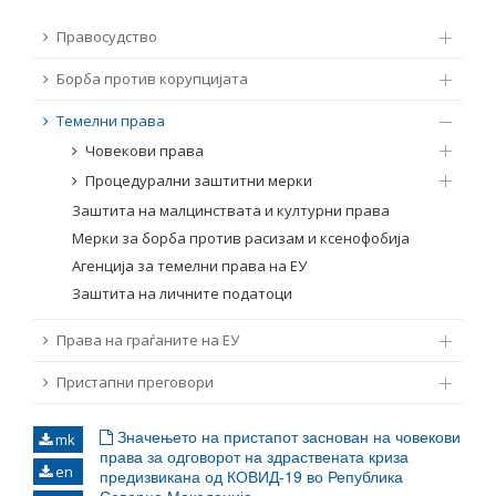
ТЕМЕЛНИ ПРАВА
Правосудство
Извор
Борба против корупцијата
ПРАВА НА ГРАЃАНИТЕ НА ЕУ
Темелни права
Под-извор
ПРИСТАПНИ ПРЕГОВОРИ
Човекови права
Процедурални заштитни мерки
Тип
Заштита на малцинствата и културни права
Мерки за борба против расизам и ксенофобија
Таг
Агенција за темелни права на ЕУ
Заштита на личните податоци
Од Мрежа 23
Права на граѓаните на ЕУ
Пристапни преговори
Датум на објавување
Значењето на пристапот заснован на човекови
mk
права за одговорот на здраствената криза
Јазик
en
предизвикана од КОВИД-19 во Република