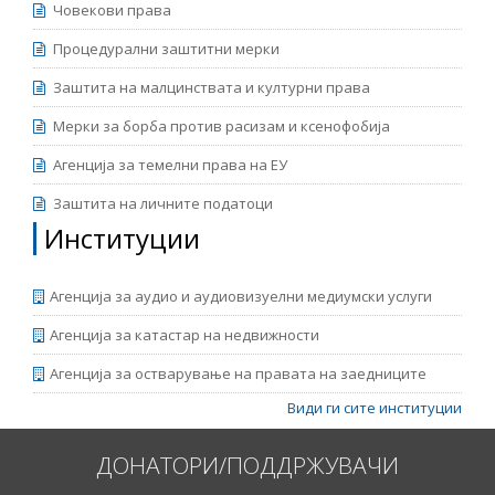
Човекови права
добро владеење на Владата на Обединето
придонесува
Кралство, со поддршка на Британската амбасада
Процедурални заштитни мерки
Скопје. Мислењата и ставовите наведени во оваа
содржина не ги одразуваат секогаш мислењата и
Заштита на малцинствата и културни права
ставовите на Британската Влада.
Мерки за борба против расизам и ксенофобија
Агенција за темелни права на ЕУ
Заштита на личните податоци
Институции
Агенција за аудио и аудиовизуелни медиумски услуги
Агенција за катастар на недвижности
Агенција за остварување на правата на заедниците
Види ги сите институции
ДОНАТОРИ/ПОДДРЖУВАЧИ