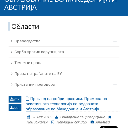
АВСТРИЈА
ТЕМЕЛНИ ПРАВА
Извор
ПРАВА НА ГРАЃАНИТЕ НА ЕУ
Области
Под-извор
ПРИСТАПНИ ПРЕГОВОРИ
Правосудство
Тип
Борба против корупцијата
Темелни права
Таг
Права на граѓаните на ЕУ
Пристапни преговори
Од Мрежа 23
Преглед на добри практики: Примена на
mk
Датум на објавување
асистивната технологија во редовното
sq
образование во Македонија и Австрија
28 мај 2015
Отворете ги прозорците
Јазик
Национален
Невладин сектор
Анализа