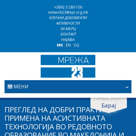
+3892 3 280 100
network23@epi.org.mk
КЛУЧНИ ДОКУМЕНТИ
АКТИВНОСТИ
ЗА МЕРЦ
КОНТАКТ
НАЈАВА
MK
|
EN
|
SQ
МЕНИ
ПОЧЕТНА
Барај
Барај документи
ПРЕГЛЕД НА ДОБРИ ПРАКТИКИ:
ПРАВОСУДСТВО
ПРИМЕНА НА АСИСТИВНАТА
Барај
ТЕХНОЛОГИЈА ВО РЕДОВНОТО
БОРБА ПРОТИВ КОРУПЦИЈАТА
ОБРАЗОВАНИЕ ВО МАКЕДОНИЈА И
Област / подрачје