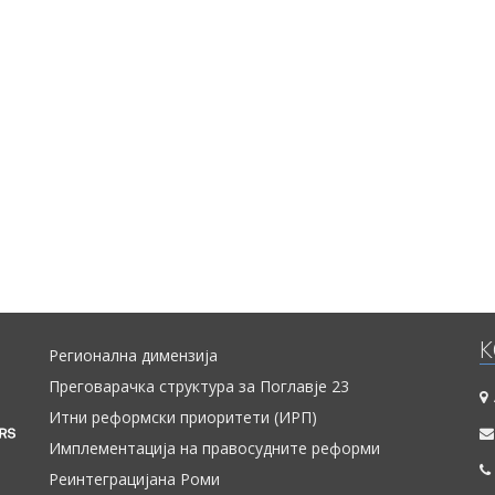
К
Регионална димензија
Преговарачка структура за Поглавје 23
Итни реформски приоритети (ИРП)
Имплементација на правосудните реформи
Реинтеграцијана Роми