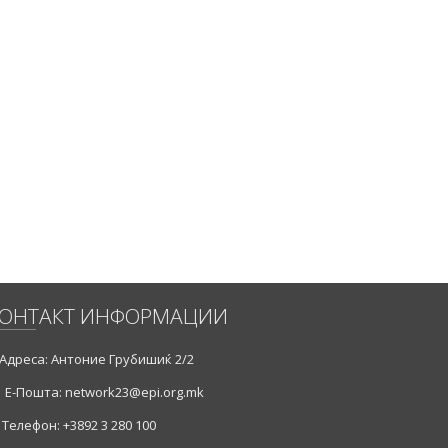
ОНТАКТ ИНФОРМАЦИИ
Адреса: Антоние Грубишиќ 2/2
Е-Пошта: network23@epi.org.mk
Телефон: +3892 3 280 100