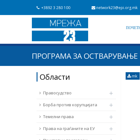
+3892 3 280 100
network23@epi.org.mk
ПОЧЕТ
Барај документи
ПРОГРАМА ЗА ОСТВАРУВАЊЕ 
Барај
Област / подрачје
Области
mk
Од Мрежа 23
Датум на објавување
Правосудство
Борба против корупцијата
Темелни права
Права на граѓаните на ЕУ