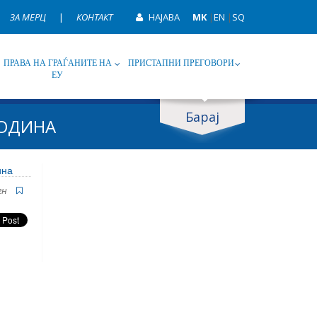
ЗА МЕРЦ
|
КОНТАКТ
НАЈАВА
MK
|
EN
|
SQ
ПРАВА НА ГРАЃАНИТЕ НА
ПРИСТАПНИ ПРЕГОВОРИ
ЕУ
Барај
ГОДИНА
ип
Таг
ина
ен