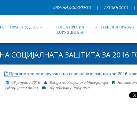
КЛУЧНИ ДОКУМЕНТИ
|
АКТИВНОСТИ
|
НА
ПРАВОСУДСТВО
БОРБА ПРОТИВ
ТЕМЕЛНИ ПРАВА
КОРУПЦИЈАТА
НА СОЦИЈАЛНАТА ЗАШТИТА ЗА 2016 
Извор
Под-извор
Т
Програма за остварување на социјалната заштита за 2016 год
08 јануари 2016
Влада на Република Македонија
Национал
Јазик
Име, опис или клучен збор
Oфицијален орган
Стратегија / програма