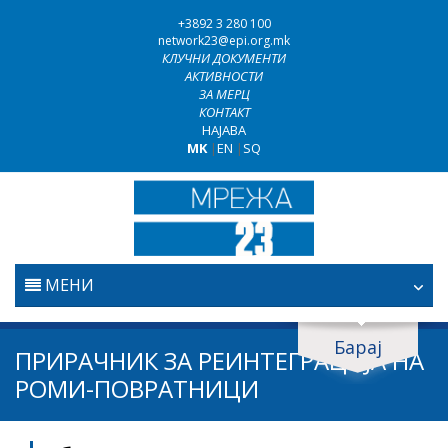
+3892 3 280 100
network23@epi.org.mk
КЛУЧНИ ДОКУМЕНТИ
АКТИВНОСТИ
ЗА МЕРЦ
КОНТАКТ
НАЈАВА
MK
|
EN
|
SQ
МЕНИ
ПОЧЕТНА
Барај
Барај документи
ПРИРАЧНИК ЗА РЕИНТЕГРАЦИЈА НА
ПРАВОСУДСТВО
РОМИ-ПОВРАТНИЦИ
Барај
БОРБА ПРОТИВ КОРУПЦИЈАТА
Област / подрачје