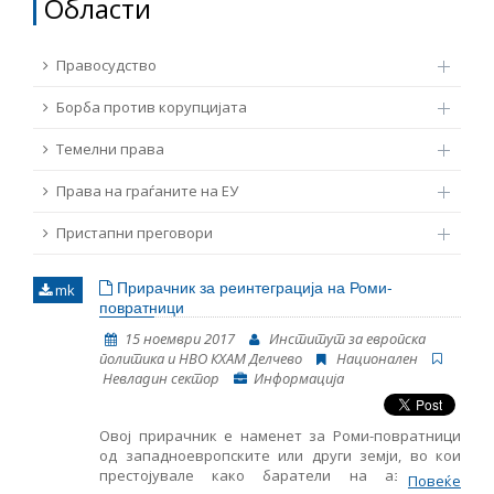
Области
ТЕМЕЛНИ ПРАВА
Извор
Правосудство
ПРАВА НА ГРАЃАНИТЕ НА ЕУ
Борба против корупцијата
Под-извор
ПРИСТАПНИ ПРЕГОВОРИ
Темелни права
Права на граѓаните на ЕУ
Тип
Пристапни преговори
Таг
Прирачник за реинтеграција на Роми-
mk
повратници
Од Мрежа 23
15 ноември 2017
Институт за европска
политика и НВО КХАМ Делчево
Национален
Невладин сектор
Информација
Датум на објавување
Овој прирачник е наменет за Роми-повратници
од западноевропските или други земји, во кои
Јазик
престојувале како баратели на азил или
Повеќе