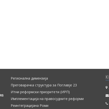
страна на Европската комисија во средината на април. Извешт
подготвен во рамките на проектот „Мрежа 23+“, финанси
Европската Унија.
К
Регионална димензија
Преговарачка структура за Поглавје 23
Итни реформски приоритети (ИРП)
Имплементација на правосудните реформи
Реинтеграцијана Роми