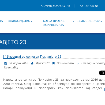
КЛУЧНИ ДОКУМЕНТИ
|
АКТИВНОСТИ
|
НА
ПРАВОСУДСТВО
БОРБА ПРОТИВ
ТЕМЕЛНИ ПРАВА
КОРУПЦИЈАТА
АВЈЕТО 23
Извор
Под-извор
Т
Извештај во сенка за Поглавјето 23
30 март 2018
Мрежа 23
Национален
Невладин секто
Јазик
Име, опис или клучен збор
Извештај
Извештај во сенка за Поглавјето 23, за периодот од мај 2016 до 
2018 година. Овој извештај ги обединува во кохерентна целин
наоди, заклучоци и препораки кои произлегоа од следењ
областите структурирани во Поглавјето 23: правосудство, борба
корупција и темелни права. Ова е трет Извештај во сенка обј
страна на Мрежа 23 и истиот му претходи на новиот Извеш
напредокот на Република Македонија кој се очекува да биде обј