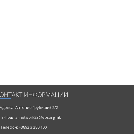
ајот е
ран од
ОНТАКТ ИНФОРМАЦИИ
Адреса: Антоние Грубишиќ 2/2
Е-Пошта: network23@epi.org.mk
Телефон: +3892 3 280 100