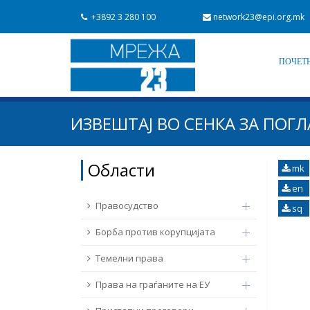
+3892 3 280 100
network23@epi.org.mk
ПОЧЕТ
Барај документи
ИЗВЕШТАЈ ВО СЕНКА ЗА ПОГЛ
Барај
Област / подрачје
Области
mk
en
Од Мрежа 23
Датум на објавување
Правосудство
sq
Борба против корупцијата
Темелни права
Права на граѓаните на ЕУ