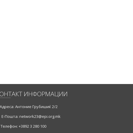
риод од
ајот ги
и дава
23. За
ештајот
ОНТАКТ ИНФОРМАЦИИ
Адреса: Антоние Грубишиќ 2/2
Е-Пошта: network23@epi.org.mk
Телефон: +3892 3 280 100