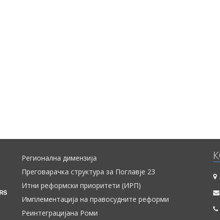
и пред формирањето на новата Влада на 31 мај 2017 година и - пе
изборот на новата Влада до крајот на јануари 2018 година. Извешт
презентира клучните случувања во анализираниот период 
препораки за политиките во секоја од областите од Поглавје 
детална анализа на сите области, ве молиме погледнете го Изв
во сенка.
К
Регионална димензија
Преговарачка структура за Поглавје 23
Итни реформски приоритети (ИРП)
Имплементација на правосудните реформи
Реинтеграцијана Роми