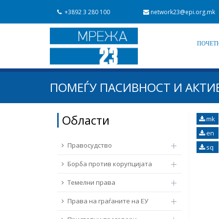
+3892 3 280 100
network23@epi.org.mk
ПОЧЕТ
Барај документи
ПОМЕЃУ ПАСИВНОСТ И АКТИВ
Барај
Област / подрачје
Области
mk
en
Од Мрежа 23
Датум на објавување
Правосудство
sq
Борба против корупцијата
Темелни права
Права на граѓаните на ЕУ