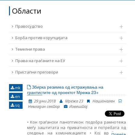
ТЕМЕЛНИ ПРАВА
Области
Извор
ПРАВА НА ГРАЃАНИТЕ НА ЕУ
Правосудство
Под-извор
ПРИСТАПНИ ПРЕГОВОРИ
Борба против корупцијата
Темелни права
Тип
Права на граѓаните на ЕУ
Таг
Пристапни преговори
Збирка резимеа од истражувања на
mk
Од Мрежа 23
грантистите од проектот Мрежа 23+
en
29 јуни 2018
Мрежа 23
Национален
sq
Невладин сектор
Извештај
Датум на објавување
• Кон граѓански паноптикон: подобра рамнотежа
Јазик
меѓу заштитата на приватноста и потребата од
следење на комуникациите • Кој вработува,
Повеќе