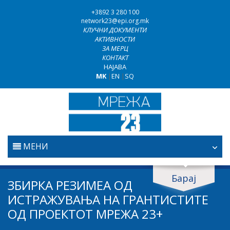
+3892 3 280 100
network23@epi.org.mk
КЛУЧНИ ДОКУМЕНТИ
АКТИВНОСТИ
ЗА МЕРЦ
КОНТАКТ
НАЈАВА
MK
|
EN
|
SQ
МЕНИ
ПОЧЕТНА
Барај
Барај документи
ЗБИРКА РЕЗИМЕА ОД
ПРАВОСУДСТВО
ИСТРАЖУВАЊА НА ГРАНТИСТИТЕ
Барај
ОД ПРОЕКТОТ МРЕЖА 23+
БОРБА ПРОТИВ КОРУПЦИЈАТА
Област / подрачје