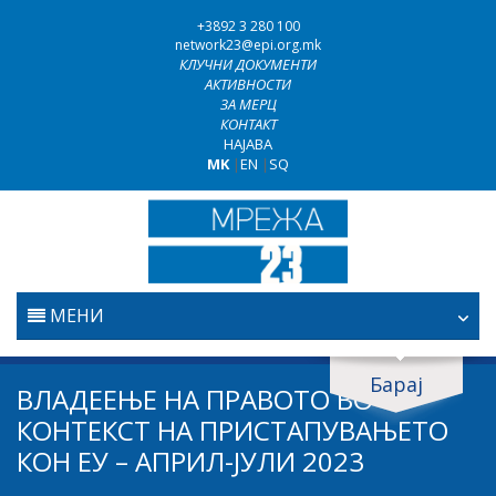
+3892 3 280 100
network23@epi.org.mk
КЛУЧНИ ДОКУМЕНТИ
АКТИВНОСТИ
ЗА МЕРЦ
КОНТАКТ
НАЈАВА
MK
|
EN
|
SQ
МЕНИ
ПОЧЕТНА
Барај
Барај документи
ВЛАДЕЕЊЕ НА ПРАВОТО ВО
ПРАВОСУДСТВО
КОНТЕКСТ НА ПРИСТАПУВАЊЕТО
Барај
КОН ЕУ – АПРИЛ-ЈУЛИ 2023
БОРБА ПРОТИВ КОРУПЦИЈАТА
Област / подрачје