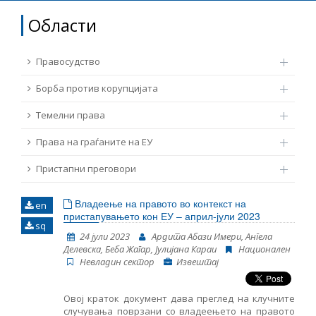
ТЕМЕЛНИ ПРАВА
Области
Извор
ПРАВА НА ГРАЃАНИТЕ НА ЕУ
Правосудство
Под-извор
ПРИСТАПНИ ПРЕГОВОРИ
Борба против корупцијата
Темелни права
Тип
Права на граѓаните на ЕУ
Таг
Пристапни преговори
Владеење на правото во контекст на
en
Од Мрежа 23
пристапувањето кон ЕУ – април-јули 2023
sq
24 јули 2023
Ардита Абази Имери, Ангела
Делевска, Беба Жагар, Јулијана Караи
Национален
Датум на објавување
Невладин сектор
Извештај
Јазик
Овој краток документ дава преглед на клучните
случувања поврзани со владеењето на правото