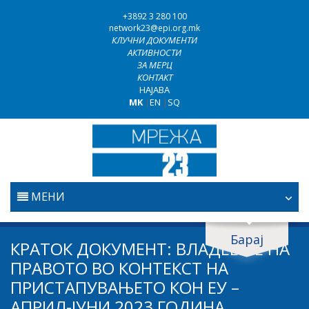
+3892 3 280 100
network23@epi.org.mk
КЛУЧНИ ДОКУМЕНТИ
АКТИВНОСТИ
ЗА МЕРЦ
КОНТАКТ
НАЈАВА
MK
|
EN
|
SQ
МЕНИ
ПОЧЕТНА
Барај
Барај документи
КРАТОК ДОКУМЕНТ: ВЛАДЕЕЊЕ НА
ПРАВОСУДСТВО
ПРАВОТО ВО КОНТЕКСТ НА
Барај
ПРИСТАПУВАЊЕТО КОН ЕУ –
БОРБА ПРОТИВ КОРУПЦИЈАТА
АПРИЛ-ЈУНИ 2023 ГОДИНА
Област / подрачје