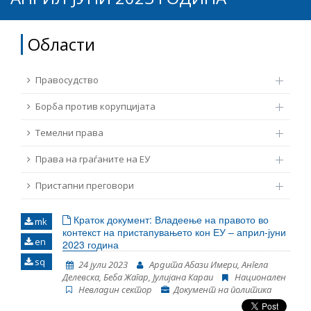
ТЕМЕЛНИ ПРАВА
Извор
Области
ПРАВА НА ГРАЃАНИТЕ НА ЕУ
Под-извор
Правосудство
ПРИСТАПНИ ПРЕГОВОРИ
Борба против корупцијата
Тип
Темелни права
Права на граѓаните на ЕУ
Таг
Пристапни преговори
Од Мрежа 23
Краток документ: Владеење на правото во
mk
контекст на пристапувањето кон ЕУ – април-јуни
en
2023 година
Датум на објавување
sq
24 јули 2023
Ардита Абази Имери, Ангела
Делевска, Беба Жагар, Јулијана Караи
Национален
Невладин сектор
Документ на политика
Јазик