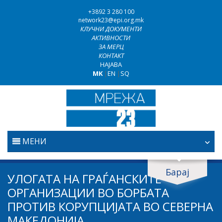
+3892 3 280 100
network23@epi.org.mk
КЛУЧНИ ДОКУМЕНТИ
АКТИВНОСТИ
ЗА МЕРЦ
КОНТАКТ
НАЈАВА
MK
|
EN
|
SQ
МЕНИ
ПОЧЕТНА
Барај
Барај документи
УЛОГАТА НА ГРАЃАНСКИТЕ
ПРАВОСУДСТВО
ОРГАНИЗАЦИИ ВО БОРБАТА
Барај
ПРОТИВ КОРУПЦИЈАТА ВО СЕВЕРНА
БОРБА ПРОТИВ КОРУПЦИЈАТА
МАКЕДОНИЈА
Област / подрачје