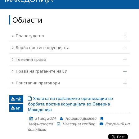
ТЕМЕЛНИ ПРАВА
Извор
Области
ПРАВА НА ГРАЃАНИТЕ НА ЕУ
Под-извор
Правосудство
ПРИСТАПНИ ПРЕГОВОРИ
Борба против корупцијата
Тип
Темелни права
Права на граѓаните на ЕУ
Таг
Пристапни преговори
Од Мрежа 23
Улогата на граѓанските организации во
mk
борбата против корупцијата во Северна
en
Македонија
Датум на објавување
31 мај 2024
Наташа Димова
Mеѓународен
Невладин сектор
Документ на
политика
Јазик