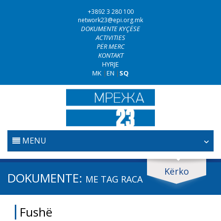
+3892 3 280 100
network23@epi.org.mk
DOKUMENTE KYÇËSE
ACTIVITIES
PËR MERC
KONTAKT
HYRJE
MK
|
EN
|
SQ
MENU
FILLESTARE
Kërko
Kërko dokumente
DOKUMENTE:
ME TAG
RACA
GJYQËSORI
Kërko
Fushë
LUFTA KUNDËR KORRUPSIONIT
Fushë / lëmi