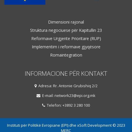
Dimensioni rajonal
Struktura negociuese për Kapitullin 23
Reformave Urgjente Prioritare (RUP)
Implementim i reformave gjyqësore
Romaintegration
INFORMACIONE PËR KONTAKT
Adresa: Rr. Antonie Grubishiq 2/2
E-mail: network23@epi.org.mk
Telefon: +3892 3 280 100
Instituti për Politikë Evropiane (EPI) dhe xSoft Development © 2023
MERC