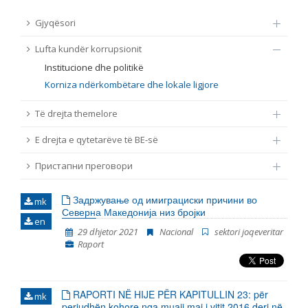
TË DREJTA THEMELORE
Gjyqësori
Burim
Lufta kundër korrupsionit
E DREJTA E QYTETARËVE TË BE-SË
Institucione dhe politikë
Nën burim
Korniza ndërkombëtare dhe lokale ligjore
ПРИСТАПНИ ПРЕГОВОРИ
Të drejta themelore
Tip
E drejta e qytetarëve të BE-së
Tag
Пристапни преговори
Задржување од имиграциски причини во
mk
Nga rrjeti 23
Северна Македонија низ бројки
en
29 dhjetor 2021
Nacional
sektori joqeveritar
Raport
Data e shpalljes
Gjuhë
RAPORTI NË HIJE PËR KAPITULLIN 23: për
mk
periudhën kohore nga muaji maj i vitit 2016 deri në