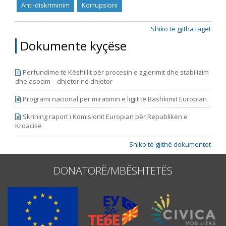
Anti-diskriminim
Korrupsioni
Shiko të gjitha taget
Dokumente kyçëse
Përfundime të Këshillit për procesin e zgjerimit dhe stabilizim
dhe asocim – dhjetor në dhjetor
Programi nacional për miratimin e ligjit të Bashkimit Europian
Skrining raport i Komisionit Europian për Republikën e
Kroacisë
Shiko të gjithë dokumentet
DONATORË/MBËSHTETËS