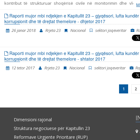
kontribut të strukturuar shoqërisë civile në monitorimin dhe vlerë
M
politikave të përfshira me Kapitullin 23 nga aderimi në BE – Jurisprud
të drejtat themelore. Ky raport i bashkon në një tërësi të vetme kohe
Raporti mujor mbi ndjekjen e Kapitullit 23 – gjyqësori, lufta kundër
gjitha konstatimet, konkluzionet dhe rekomandimet, të cilat rezult
korrupsionit dhe të drejtat themelore - dhjetor 2017
monitorimi i fushave të strukturuara në Kapitullin 23 – Jurisprudenca
26 janar 2018
Rrjeta 23
Nacional
sektori joqeveritar
R
drejtat themelore. Në të vërtetë, ky është Raporti i tretë në hije të
publikon “Rrjeti 23”. Dy raportet paraprakë kishin të bëjnë me pe
kohore tetor 2014 - korrik 2015 dhe korrik 2015 – prill 2016. Raporti e p
periudhën kohore nga fillimi i muajit maj të vitit 2016, përfundimisht m
Raporti mujor mbi ndjekjen e Kapitullit 23 – gjyqësori, lufta kundër
e muajit janar të vitit 2018. Periudha e përfshirjes së Raportit është v
korrupsionit dhe të drejtat themelore - shtator 2017
në mënyrë që korrespondoj me ciklin e ri të raporteve t
12 tetor 2017
Rrjeta 23
Nacional
sektori joqeveritar
Ra
1
2
I
Dimensioni rajonal
Struktura negociuese për Kapitullin 23
A
Reformave Urgjente Prioritare (RUP)