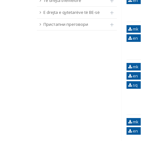
Të drejta themelore
en
E drejta e qytetarëve të BE-së
Пристапни преговори
mk
en
mk
en
sq
mk
en