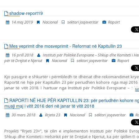
meqenëse gjatë gjendjes së jashtëzakonshme, Qeveria mund të nd
veprime përtej asaj që lejohet në kushte normale, kjo gjithashtu nënk
një alarm për të shtuar vigjilencën mbrojtësit e të drejtave të njeriut.
shadow-report19
14 maj 2019
Nacional
sektori joqeveritar
Raport
Mes veprimit dhe mosveprimit - Reformat në Kapitullin 23
16 prill 2018
Instituti për Politikë Evropiane – Shkup dhe Komiteti i Hel
për të Drejtat e Njeriut
Nacional
sektori joqeveritar
Raport
Kjo pasqyrë e shkurtër i përmbledh të dhënat dhe rekomandimet krye
Raportit në hije për Kapitullin 23 për periudhën kohore nga maji 2016
janar të vitit 2018. I hartuar nga Instituti për Politikë Evropiane – S
M
Komiteti i Helsinkit për të Drejtat e Njeriut. Pasqyra përfshin tri per
ndryshme: - periudha para zgjedhjeve të parakohshme parlamentar
RAPORTI NË HIJE PËR KAPITULLIN 23: për periudhën kohore n
dhjetor të vitit 2016, - periudha e tranzicionit pas zgjedhjeve dhe para 
muaji maj i vitit 2016 deri në janar të vitit 2018
të Qeverisë së re më datë 31 maj të vitit 2017, dhe - periudha nga zg
30 mars 2018
Rrjeta 23
Nacional
sektori joqeveritar
R
Qeverisë së re deri në fund të muajit janar të vitit 2018. Raporti i p
ngjarjet kryesore në periudhën e analizuar dhe jep rekomandime për po
në secilën fushën të Kapitullit 23. Për analizë të detajuar të të gjitha fus
Projekti “Rrjeti 23+”, të cilin e implementon Instituti për Politikë Evr
lutemi shiheni Raportin në hije. Shadow Report.
Shkup dhe Komiteti i Helsinkit për të Drejtat e Njeriut, ka për qëllim t’i o