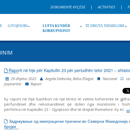
DOKUMENTE KYÇËSE
|
ACTIVITIES
|
P
RE
GJYQËSORI
LUFTA KUNDËR
TË DREJTA THEMELORE
KORRUPSIONIT
MINIM
Burim
Nën burim
Ti
Raporti në hije për Kapitullin 23 për periudhën tetor 2021 – shtat
29 dhjetor 2022
Angela Delevska, Beba Zhagar
Nacional
se
Gjuhë
Emër, përshkrim ose fjalen
joqeveritar
Raport
Ky raport në hije bashkon në një tërësi të vetme koherente të gjitha 
përfundimet dhe rekomandimet që dolën nga monitorimi i fush
përfshira në Kapitullin 23 – Gjyqësori dhe të drejtat themelore. Ky është
M
i shtatë i tillë i publikuar nga Instituti për Politika Evropiane (EPI) – Shk
marrë parasysh komentet dhe opinionet e organizatave joqeveritare. 
Задржување од имиграциски причини во Северна Македонија 
periudhat e mëparshme mbulojnë periudhat në vijim: tetor 2014 – korri
бројки