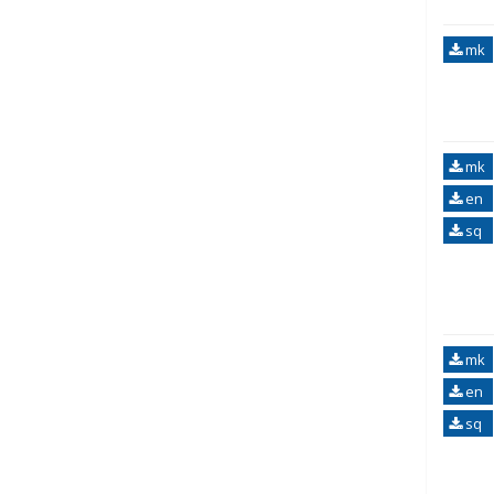
mk
mk
en
sq
mk
en
sq