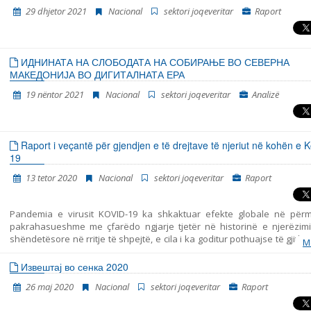
korrik 2015 – prill 2016, maj 2016 – janar 2018, qershor 2018 – mars 201
29 dhjetor 2021
Nacional
sektori joqeveritar
Raport
2019 – mars 2020 dhe prill 2020 – shtator 2021.
ИДНИНАТА НА СЛОБОДАТА НА СОБИРАЊЕ ВО СЕВЕРНА
МАКЕДОНИЈА ВО ДИГИТАЛНАТА ЕРА
19 nëntor 2021
Nacional
sektori joqeveritar
Analizë
Raport i veçantë për gjendjen e të drejtave të njeriut në kohën e K
19
13 tetor 2020
Nacional
sektori joqeveritar
Raport
Pandemia e virusit KOVID-19 ka shkaktuar efekte globale në për
pakrahasueshme me çfarëdo ngjarje tjetër në historinë e njerëzimit
shëndetësore në rritje të shpejtë, e cila i ka goditur pothuajse të gjith
M
në botë, po shkakton pasoja të paparashikueshme ekonomike dhe s
nga të cilat njerëzimi gjatë kohë nuk do të rimëkëmbet. Duke marrë p
Извештај во сенка 2020
seriozitetin dhe rrjedhën e pasigurt të ngjarjeve, shumë qeveri, ndër t
26 maj 2020
Nacional
sektori joqeveritar
Raport
jona, e konsideruan të nevojshme shpalljen e gjendjes së jashtëza
për t’u përballur plotësisht me rreziqet dhe dëmet nga virusi i ri koro