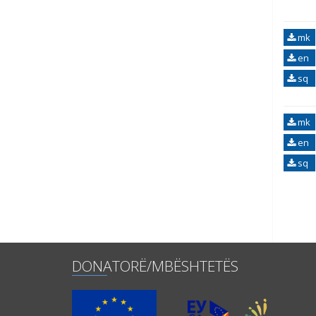
mk
en
sq
mk
en
sq
DONATORË/MBËSHTETËS