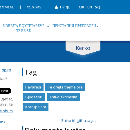
ËR MERC
|
KONTAKT
HYRJE
MK
|
EN
|
SQ
E DREJTA E QYTETARËVE
ПРИСТАПНИ ПРЕГОВОРИ
TË BE-SË
Kërko
p
Tag
Tag
or 2022
ktori
Pavarësi
Të drejta themelore
Gjyqësori
Anti-diskriminim
gjetjet,
ave të
Korrupsioni
 raporti
ë shum
up, duke
Gjashtë
Shiko të gjitha taget
низ
k 2015,