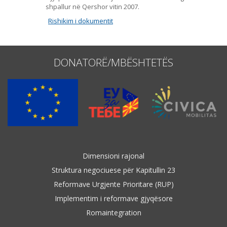
shpallur në Qershor vitin 2007.
Rishikim i dokumentit
DONATORË/MBËSHTETËS
Dimensioni rajonal
Struktura negociuese për Kapitullin 23
Reformave Urgjente Prioritare (RUP)
Implementim i reformave gjyqësore
Romaintegration