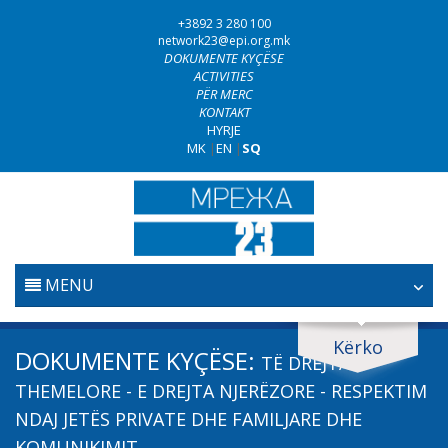
+3892 3 280 100
network23@epi.org.mk
DOKUMENTE KYÇËSE
ACTIVITIES
PËR MERC
KONTAKT
HYRJE
MK
|
EN
|
SQ
MENU
FILLESTARE
Kërko
Kërko dokumente
DOKUMENTE KYÇËSE:
TË DREJTA
GJYQËSORI
Kërko
THEMELORE - E DREJTA NJERËZORE - RESPEKTIM
NDAJ JETËS PRIVATE DHE FAMILJARE DHE
LUFTA KUNDËR KORRUPSIONIT
KOMUNIKIMIT
Fushë / lëmi