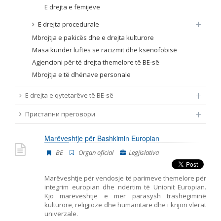
E drejta e fëmijëve
E drejta procedurale
Mbrojtja e pakicës dhe e drejta kulturore
Masa kundër luftës së racizmit dhe ksenofobisë
Agjencioni për të drejta themelore të BE-së
Mbrojtja e të dhënave personale
E drejta e qytetarëve të BE-së
Пристапни преговори
Marëveshtje për Bashkimin Europian
BE
Organ oficial
Legjislativa
Marëveshtje për vendosje të parimeve themelore për
integrim europian dhe ndërtim të Unionit Europian.
Kjo marëveshtje e mer parasysh trashëgiminë
kulturore, religjioze dhe humanitare dhe i krijon vlerat
univerzale.