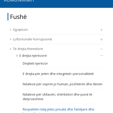
TË DREJTA THEMELORE
Burim
Fushë
E DREJTA E QYTETARËVE TË BE-SË
Nën burim
Gjyqësori
ПРИСТАПНИ ПРЕГОВОРИ
Lufta kundër korrupsionit
Tip
Të drejta themelore
E drejta njerëzore
Tag
Dinjiteti njerëzor
E drejta për jetën dhe integriteti i personalitetit
Nga rrjeti 23
Ndalesë për veprim jo human, poshtërim dhe dënim
Data e shpalljes
Ndalesë për skllavëri, shërbëtori dhe punë të
detyrueshme
Gjuhë
Respektim ndaj jetës private dhe familjare dhe