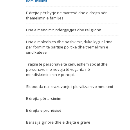
komunikimit
Emër, përshkrim ose fjalen
E drejta për hyrje në martesë dhe e drejta për
themelimin e familjes
Liria e mendimit, ndërgjegjes dhe religjionit
Liria e mbledhjes dhe bashkimit, duke kyçur lirinë
për formim të partisë politike dhe themelimin e
sindikateve
Trajtim të personave të cenueshëm social dhe
personave me nevoja të veçanta në
mosdiskriminimin e principit
Slobooda na izrazuvanje i pluralizam vo mediumi
E drejta për arsimim
E drejta e pronësisë
Barazija gjinore dhe e drejta e grave