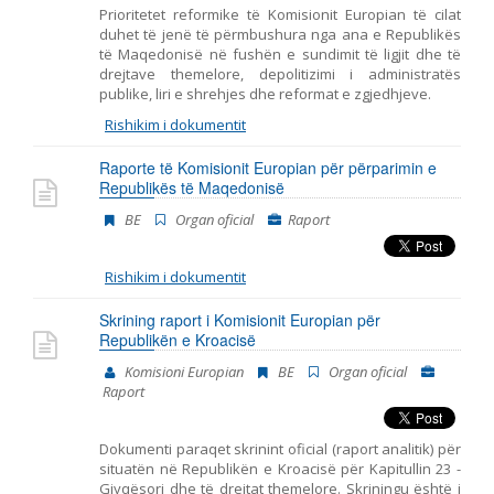
Prioritetet reformike të Komisionit Europian të cilat
duhet të jenë të përmbushura nga ana e Republikës
të Maqedonisë në fushën e sundimit të ligjit dhe të
drejtave themelore, depolitizimi i administratës
publike, liri e shrehjes dhe reformat e zgjedhjeve.
Rishikim i dokumentit
Raporte të Komisionit Europian për përparimin e
Republikës të Maqedonisë
BE
Organ oficial
Raport
Rishikim i dokumentit
Skrining raport i Komisionit Europian për
Republikën e Kroacisë
Komisioni Europian
BE
Organ oficial
Raport
Dokumenti paraqet skrinint oficial (raport analitik) për
situatën në Republikën e Kroacisë për Kapitullin 23 -
Gjyqësori dhe të drejtat themelore. Skriningu është i