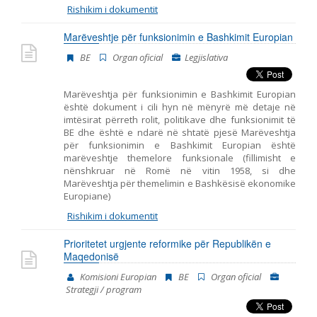
Rishikim i dokumentit
Marëveshtje për funksionimin e Bashkimit Europian
BE
Organ oficial
Legjislativa
Marëveshtja për funksionimin e Bashkimit Europian
është dokument i cili hyn në mënyrë më detaje në
imtësirat përreth rolit, politikave dhe funksionimit të
BE dhe është e ndarë në shtatë pjesë Marëveshtja
për funksionimin e Bashkimit Europian është
marëveshtje themelore funksionale (fillimisht e
nënshkruar në Romë në vitin 1958, si dhe
Marëveshtja për themelimin e Bashkësisë ekonomike
Europiane)
Rishikim i dokumentit
Prioritetet urgjente reformike për Republikën e
Maqedonisë
Komisioni Europian
BE
Organ oficial
Strategji / program