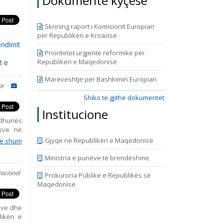
Dokumente kyçëse
9, prill
Skrining raport i Komisionit Europian
për Republikën e Kroacisë
ndimit
Prioritetet urgjente reformike për
t e
Republikën e Maqedonisë
Marëveshtje për Bashkimin Europian
ar
Shiko të gjithë dokumentet
Institucione
dhunës
ësve në
kauzale
Gjyqe në Republikën e Maqedonisë
ë shum
ale mbi
i social
Ministria e punëve të brendëshme
ine, që
acional
duhet ti
Prokuroria Publike e Republikës së
Maqedonisë
kave dhe
likën e