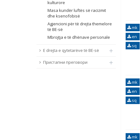
kulturore
Masa kundër luftës së racizmit
dhe ksenofobisë
Agjencioni për të drejta themelore
mk
të BE-së
en
Mbrojtja e të dhënave personale
sq
E drejta e qytetarëve të BE-së
Пристапни преговори
mk
en
sq
mk