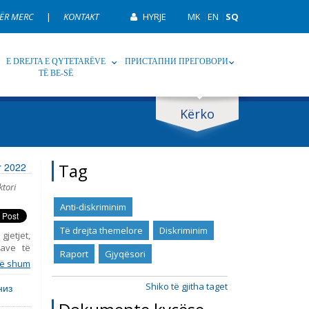
ËR MERC
|
KONTAKT
HYRJE
MK
|
EN
|
SQ
E DREJTA E QYTETARËVE
ПРИСТАПНИ ПРЕГОВОРИ
TË BE-SË
Kërko
p
Tag
Tag
or 2022
ktori
Anti-diskriminim
Të drejta themelore
Diskriminim
gjetjet,
ave të
Raport
Gjyqësori
 raporti
ë shum
up, duke
Gjashtë
Shiko të gjitha taget
низ
k 2015,