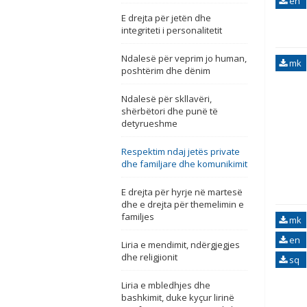
en
E drejta për jetën dhe
integriteti i personalitetit
Ndalesë për veprim jo human,
mk
poshtërim dhe dënim
Ndalesë për skllavëri,
shërbëtori dhe punë të
detyrueshme
Respektim ndaj jetës private
dhe familjare dhe komunikimit
E drejta për hyrje në martesë
dhe e drejta për themelimin e
familjes
mk
en
Liria e mendimit, ndërgjegjes
dhe religjionit
sq
Liria e mbledhjes dhe
bashkimit, duke kyçur lirinë