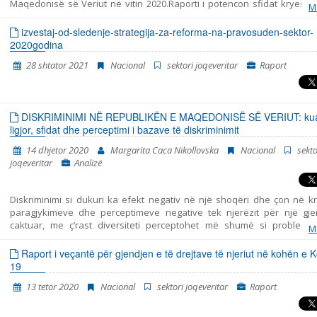
Maqedonisë së Veriut në vitin 2020.Raporti i potencon sfidat kryesor
M
cilat përballen azilkërkuesit dhe refugjatët gjatë procedurës së azilit d
ushtrimit të të drejtave të tjera. Gjatë përgatitjes së këtij doku
izvestaj-od-sledenje-strategija-za-reforma-na-pravosuden-sektor-
përdorën: a) të dhënat e marra gjatë përfaqësimit të azilkër
2020godina
refugjatëve dhe emigrantëve, personave nën mbrojtje plotësuese (subs
28 shtator 2021
Nacional
sektori joqeveritar
Raport
dhe refugjatëve të njohur në Republikën e Maqedonisë së Veriut, b) të
e marra gjatë monitorimit të situatës dhe veprimit nga ana e autorite
refugjatët dhe emigrantët në qendrat e transitit, ku ShJRM ka 
dispozicion, dhe c) të dhënat e marra gjatë prezencës në zyrë në Qe
DISKRIMINIMI NË REPUBLIKËN E MAQEDONISË SË VERIUT: kua
Pranimit për Azilkërkuesit në Shkup. Për më tepër, për qëllimet e këtij ra
ligjor, sfidat dhe perceptimi i bazave të diskriminimit
siguruan informata me karakter publik dhe u përdorën raporte dhe lit
e shum
14 dhjetor 2020
Margarita Caca Nikollovska
Nacional
sekto
joqeveritar
Analizë
Diskriminimi si dukuri ka efekt negativ në një shoqëri dhe çon në kri
paragjykimeve dhe perceptimeve negative tek njerëzit për një gje
caktuar, me ç’rast diversiteti perceptohet më shumë si problem 
M
përfitim. Qëllimi i përgjithshëm në luftën kundër diskriminimit konsi
mundësinë e qasjes së barabartë dhe të drejtë në mundësitë që i of
Raport i veçantë për gjendjen e të drejtave të njeriut në kohën e K
shoqëri. Kjo analizë ka për qëllim ta pasqyrojë gjendjen e diskrimin
19
Republikën e Maqedonisë së Veriut përmes retrospektivës të 
13 tetor 2020
Nacional
sektori joqeveritar
Raport
kushtetues dhe kuadrit ligjor deri në problemet që kanë të b
shfuqizimin e Ligjit për parandalimin dhe mbrojtjen nga diskrimin
miratimin e ligjit të ri në tetor të vitit 2020. Periudha kohore në të c