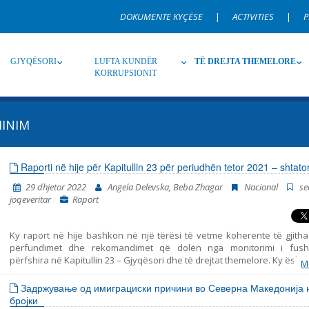
DOKUMENTE KYÇËSE
|
ACTIVITIES
|
P
GJYQËSORI
LUFTA KUNDËR
TË DREJTA THEMELORE
KORRUPSIONIT
MINIM
Burim
Nën burim
Ti
Raporti në hije për Kapitullin 23 për periudhën tetor 2021 – shtat
29 dhjetor 2022
Angela Delevska, Beba Zhagar
Nacional
se
Gjuhë
Emër, përshkrim ose fjalen
joqeveritar
Raport
Ky raport në hije bashkon në një tërësi të vetme koherente të gjitha 
përfundimet dhe rekomandimet që dolën nga monitorimi i fush
përfshira në Kapitullin 23 – Gjyqësori dhe të drejtat themelore. Ky është
M
i shtatë i tillë i publikuar nga Instituti për Politika Evropiane (EPI) – Shk
marrë parasysh komentet dhe opinionet e organizatave joqeveritare. 
Задржување од имиграциски причини во Северна Македонија 
periudhat e mëparshme mbulojnë periudhat në vijim: tetor 2014 – korri
бројки