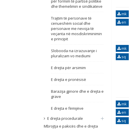
për formim të partisë politike
dhe themelimin e sindikateve
mk
Trajtim të personave të
en
cenueshëm social dhe
personave me nevoja të
veçanta në mosdiskriminimin
e principit
mk
Slobooda na izrazuvanje i
pluralizam vo mediumi
sq
E drejta për arsimim
E drejta e pronësisë
Barazija gjinore dhe e drejta e
grave
mk
E drejta e fëmijëve
en
E drejta procedurale
sq
Mbrojtja e pakicës dhe e drejta