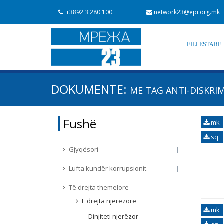
+3892 3 280 100
network23@epi.org.mk
FILLESTARE
Kërko dokumente
DOKUMENTE:
ME TAG
ANTI-DISKRI
Kërko
Fushë / lëmi
Fushë
mk
Nga rrjeti 23
Data e shpalljes
sq
Gjyqësori
Lufta kundër korrupsionit
Të drejta themelore
E drejta njerëzore
mk
Dinjiteti njerëzor