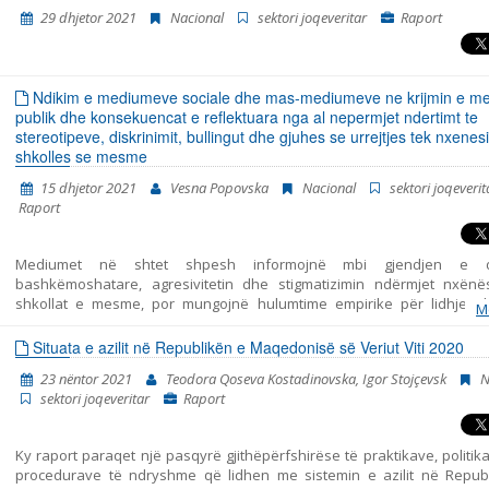
korrik 2015 – prill 2016, maj 2016 – janar 2018, qershor 2018 – mars 201
29 dhjetor 2021
Nacional
sektori joqeveritar
Raport
2019 – mars 2020 dhe prill 2020 – shtator 2021.
Ndikim e mediumeve sociale dhe mas-mediumeve ne krijmin e me
publik dhe konsekuencat e reflektuara nga al nepermjet ndertimt te
stereotipeve, diskrinimit, bullingut dhe gjuhes se urrejtjes tek nxenesi
shkolles se mesme
15 dhjetor 2021
Vesna Popovska
Nacional
sektori joqeverit
Raport
Мediumet në shtet shpesh informojnë mbi gjendjen e 
bashkëmoshatare, agresivitetin dhe stigmatizimin ndërmjet nxën
shkollat e mesme, por mungojnë hulumtime empirike për lidhjen 
M
ndërmjet qëndrimeve të këtilla dhe burimeve të ndikimeve potenci
formimin e tyre. Në kontekst të ndodhive të fundit: pandemija, izolim
Situata e azilit në Republikën e Maqedonisë së Veriut Viti 2020
dhe mësimdhënia online, eventet e këtille nuk munguan në botën offl
23 nëntor 2021
Teodora Qoseva Kostadinovska, Igor Stojçevsk
N
tregon se roli i mediumeve, në gjithë procesin, paraqet faktor të cilit 
sektori joqeveritar
Raport
qaset.
Ky raport paraqet një pasqyrë gjithëpërfshirëse të praktikave, politi
procedurave të ndryshme që lidhen me sistemin e azilit në Repub