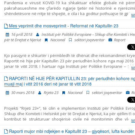
Pandemia e virusit KOVID-19 ka shkaktuar efekte globale në për
ekzistonte rregullimi ligjor i diskriminimit, në kuptimin e ligjit lex special
pakrahasueshme me çfarëdo ngjarje tjetër në historinë e njerëzimit
një shkas i mirë t’i jepet mundësi zbatimit të drejtpërdrejtë të Ko
shëndetësore në rritje të shpejtë, e cila i ka goditur pothuajse të gjith
Evropiane për të Drejtat e Njeriut dhe standardeve të vendosura të G
M
në botë, po shkakton pasoja të paparashikueshme ekonomike dhe s
Evropiane për të
nga të cilat njerëzimi gjatë kohë nuk do të rimëkëmbet. Duke marrë p
Mes veprimit dhe mosveprimit - Reformat në Kapitullin 23
seriozitetin dhe rrjedhën e pasigurt të ngjarjeve, shumë qeveri, ndër t
16 prill 2018
Instituti për Politikë Evropiane – Shkup dhe Komiteti i Hel
jona, e konsideruan të nevojshme shpalljen e gjendjes së jashtëza
për të Drejtat e Njeriut
Nacional
sektori joqeveritar
Raport
për t’u përballur plotësisht me rreziqet dhe dëmet nga virusi i ri koro
meqenëse gjatë gjendjes së jashtëzakonshme, Qeveria mund të nd
veprime përtej asaj që lejohet në kushte normale, kjo gjithashtu nënk
Kjo pasqyrë e shkurtër i përmbledh të dhënat dhe rekomandimet krye
një alarm për të shtuar vigjilencën mbrojtësit e të drejtave të njeriut.
Raportit në hije për Kapitullin 23 për periudhën kohore nga maji 2016
janar të vitit 2018. I hartuar nga Instituti për Politikë Evropiane – S
M
Komiteti i Helsinkit për të Drejtat e Njeriut. Pasqyra përfshin tri per
ndryshme: - periudha para zgjedhjeve të parakohshme parlamentar
RAPORTI NË HIJE PËR KAPITULLIN 23: për periudhën kohore n
dhjetor të vitit 2016, - periudha e tranzicionit pas zgjedhjeve dhe para 
muaji maj i vitit 2016 deri në janar të vitit 2018
të Qeverisë së re më datë 31 maj të vitit 2017, dhe - periudha nga zg
30 mars 2018
Rrjeta 23
Nacional
sektori joqeveritar
R
Qeverisë së re deri në fund të muajit janar të vitit 2018. Raporti i p
ngjarjet kryesore në periudhën e analizuar dhe jep rekomandime për po
në secilën fushën të Kapitullit 23. Për analizë të detajuar të të gjitha fus
Projekti “Rrjeti 23+”, të cilin e implementon Instituti për Politikë Evr
lutemi shiheni Raportin në hije. Shadow Report.
Shkup dhe Komiteti i Helsinkit për të Drejtat e Njeriut, ka për qëllim t’i o
kontribut të strukturuar shoqërisë civile në monitorimin dhe vlerë
M
politikave të përfshira me Kapitullin 23 nga aderimi në BE – Jurisprud
të drejtat themelore. Ky raport i bashkon në një tërësi të vetme kohe
Raporti mujor mbi ndjekjen e Kapitullit 23 – gjyqësori, lufta kundër