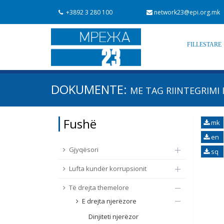
+3892 3 280 100
network23@epi.org.mk
FILLESTARE
Kërko dokumente
DOKUMENTE:
ME TAG
RIINTEGRIMI 
Kërko
Fushë / lëmi
Fushë
mk
Nga rrjeti 23
Data e shpalljes
en
Gjyqësori
sq
Lufta kundër korrupsionit
Të drejta themelore
E drejta njerëzore
Dinjiteti njerëzor