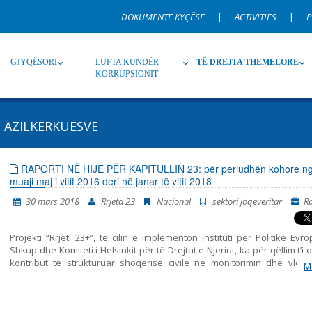
DOKUMENTE KYÇËSE
|
ACTIVITIES
|
P
GJYQËSORI
LUFTA KUNDËR
TË DREJTA THEMELORE
KORRUPSIONIT
I AZILKËRKUESVE
Burim
Nën burim
Ti
RAPORTI NË HIJE PËR KAPITULLIN 23: për periudhën kohore n
muaji maj i vitit 2016 deri në janar të vitit 2018
Gjuhë
Emër, përshkrim ose fjalen
30 mars 2018
Rrjeta 23
Nacional
sektori joqeveritar
R
Projekti “Rrjeti 23+”, të cilin e implementon Instituti për Politikë Evr
Shkup dhe Komiteti i Helsinkit për të Drejtat e Njeriut, ka për qëllim t’i o
kontribut të strukturuar shoqërisë civile në monitorimin dhe vlerë
M
politikave të përfshira me Kapitullin 23 nga aderimi në BE – Jurisprud
të drejtat themelore. Ky raport i bashkon në një tërësi të vetme kohe
gjitha konstatimet, konkluzionet dhe rekomandimet, të cilat rezult