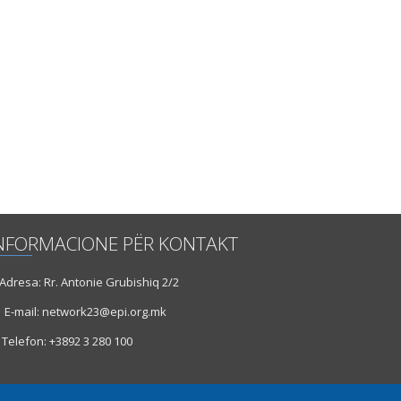
NFORMACIONE PËR KONTAKT
dresa: Rr. Antonie Grubishiq 2/2
E-mail: network23@epi.org.mk
Telefon: +3892 3 280 100