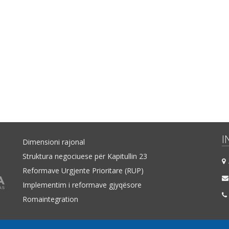
I
Dimensioni rajonal
Struktura negociuese për Kapitullin 23
A
Reformave Urgjente Prioritare (RUP)
Implementim i reformave gjyqësore
Romaintegration