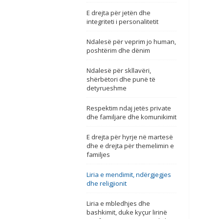
E drejta për jetën dhe
integriteti i personalitetit
Ndalesë për veprim jo human,
poshtërim dhe dënim
Ndalesë për skllavëri,
shërbëtori dhe punë të
detyrueshme
Respektim ndaj jetës private
dhe familjare dhe komunikimit
E drejta për hyrje në martesë
dhe e drejta për themelimin e
familjes
Liria e mendimit, ndërgjegjes
dhe religjionit
Liria e mbledhjes dhe
bashkimit, duke kyçur lirinë