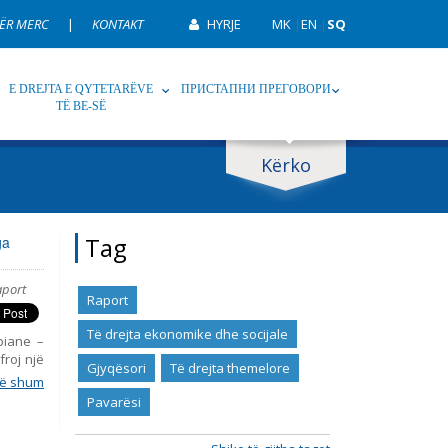
ËR MERC
|
KONTAKT
HYRJE
MK
|
EN
|
SQ
E DREJTA E QYTETARËVE
ПРИСТАПНИ ПРЕГОВОРИ
TË BE-SË
Kërko
p
Tag
Tag
ga
aport
Raport
Të drejta ekonomike dhe socijale
opiane –
froj një
Gjyqësori
Të drejta themelore
simin e
ë shum
enca dhe
Pavarësi
rente të
uan nga