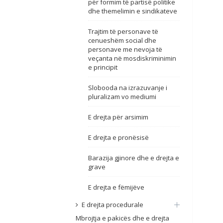
për formim të partisë politike
dhe themelimin e sindikateve
Trajtim të personave të
cenueshëm social dhe
personave me nevoja të
veçanta në mosdiskriminimin
e principit
Slobooda na izrazuvanje i
pluralizam vo mediumi
E drejta për arsimim
E drejta e pronësisë
Barazija gjinore dhe e drejta e
grave
E drejta e fëmijëve
E drejta procedurale
Mbrojtja e pakicës dhe e drejta