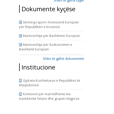
 dhe të
Shiko të gjitha taget
 cilin e
Dokumente kyçëse
riudhën
ërfshinë
e fundin
Skrining raport i Komisionit Europian
azhduar,
për Republikën e Kroacisë
Marëveshtje për Bashkimin Europian
Marëveshtje për funksionimin e
Bashkimit Europian
Shiko të gjithë dokumentet
Institucione
Gjykata Kushtetuese e Republikës të
Maqedonisë
Komisioni për marrëdhënie me
bashkësitë fetare dhe grupet religjioze