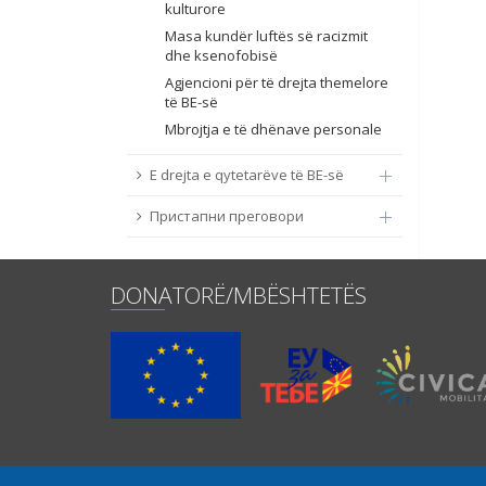
kulturore
Masa kundër luftës së racizmit
dhe ksenofobisë
Agjencioni për të drejta themelore
të BE-së
Mbrojtja e të dhënave personale
E drejta e qytetarëve të BE-së
Пристапни преговори
DONATORË/MBËSHTETËS