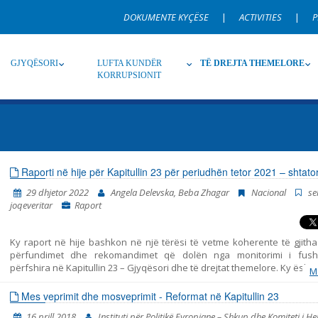
DOKUMENTE KYÇËSE
|
ACTIVITIES
|
P
GJYQËSORI
LUFTA KUNDËR
TË DREJTA THEMELORE
KORRUPSIONIT
Burim
Nën burim
Ti
Raporti në hije për Kapitullin 23 për periudhën tetor 2021 – shtat
29 dhjetor 2022
Angela Delevska, Beba Zhagar
Nacional
se
Gjuhë
Emër, përshkrim ose fjalen
joqeveritar
Raport
Ky raport në hije bashkon në një tërësi të vetme koherente të gjitha 
përfundimet dhe rekomandimet që dolën nga monitorimi i fush
përfshira në Kapitullin 23 – Gjyqësori dhe të drejtat themelore. Ky është
M
i shtatë i tillë i publikuar nga Instituti për Politika Evropiane (EPI) – Shk
marrë parasysh komentet dhe opinionet e organizatave joqeveritare. 
Mes veprimit dhe mosveprimit - Reformat në Kapitullin 23
periudhat e mëparshme mbulojnë periudhat në vijim: tetor 2014 – korri
16 prill 2018
Instituti për Politikë Evropiane – Shkup dhe Komiteti i Hel