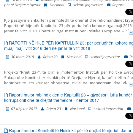
korrik 2015 – prill 2016, maj 2016 – janar 2018, qershor 2018 – mars 201
për të Drejtat e Njeriut
Nacional
sektori joqeveritar
Raport
2019 – mars 2020 dhe prill 2020 – shtator 2021.
Kjo pasqyrë e shkurtër i përmbledh të dhënat dhe rekomandimet krye
Raportit në hije për Kapitullin 23 për periudhën kohore nga maji 2016
janar të vitit 2018. I hartuar nga Instituti për Politikë Evropiane – S
M
Komiteti i Helsinkit për të Drejtat e Njeriut. Pasqyra përfshin tri per
ndryshme: - periudha para zgjedhjeve të parakohshme parlamentar
RAPORTI NË HIJE PËR KAPITULLIN 23: për periudhën kohore n
dhjetor të vitit 2016, - periudha e tranzicionit pas zgjedhjeve dhe para 
muaji maj i vitit 2016 deri në janar të vitit 2018
të Qeverisë së re më datë 31 maj të vitit 2017, dhe - periudha nga zg
30 mars 2018
Rrjeta 23
Nacional
sektori joqeveritar
R
Qeverisë së re deri në fund të muajit janar të vitit 2018. Raporti i p
ngjarjet kryesore në periudhën e analizuar dhe jep rekomandime për po
në secilën fushën të Kapitullit 23. Për analizë të detajuar të të gjitha fus
Projekti “Rrjeti 23+”, të cilin e implementon Instituti për Politikë Evr
lutemi shiheni Raportin në hije. Shadow Report.
Shkup dhe Komiteti i Helsinkit për të Drejtat e Njeriut, ka për qëllim t’i o
kontribut të strukturuar shoqërisë civile në monitorimin dhe vlerë
M
politikave të përfshira me Kapitullin 23 nga aderimi në BE – Jurisprud
të drejtat themelore. Ky raport i bashkon në një tërësi të vetme kohe
Raporti mujor mbi ndjekjen e Kapitullit 23 – gjyqësori, lufta kundër
gjitha konstatimet, konkluzionet dhe rekomandimet, të cilat rezult
korrupsionit dhe të drejtat themelore - nëntor 2017
monitorimi i fushave të strukturuara në Kapitullin 23 – Jurisprudenca
07 dhjetor 2017
Rrjeta 23
Nacional
sektori joqeveritar
drejtat themelore. Në të vërtetë, ky është Raporti i tretë në hije të
publikon “Rrjeti 23”. Dy raportet paraprakë kishin të bëjnë me pe
kohore tetor 2014 - korrik 2015 dhe korrik 2015 – prill 2016. Raporti e p
periudhën kohore nga fillimi i muajit maj të vitit 2016, përfundimisht m
Raporti mujor i Komitetit të Helsinkit për të drejtat të njeriut, Janar
e muajit janar të vitit 2018. Periudha e përfshirjes së Raportit është v