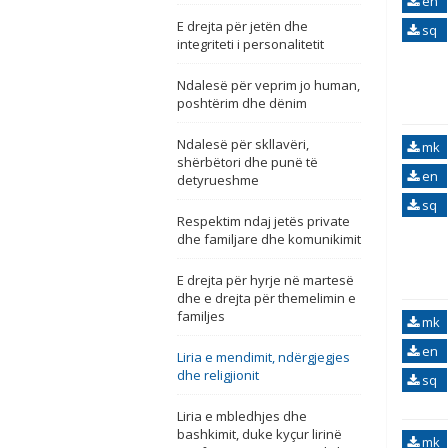
en
E drejta për jetën dhe
sq
integriteti i personalitetit
Ndalesë për veprim jo human,
poshtërim dhe dënim
Ndalesë për skllavëri,
mk
shërbëtori dhe punë të
en
detyrueshme
sq
Respektim ndaj jetës private
dhe familjare dhe komunikimit
E drejta për hyrje në martesë
dhe e drejta për themelimin e
familjes
mk
en
Liria e mendimit, ndërgjegjes
dhe religjionit
sq
Liria e mbledhjes dhe
bashkimit, duke kyçur lirinë
mk