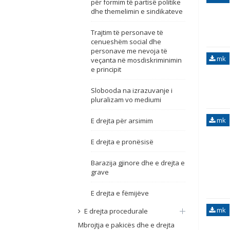
për formim të partisë politike
dhe themelimin e sindikateve
Trajtim të personave të
cenueshëm social dhe
personave me nevoja të
mk
veçanta në mosdiskriminimin
e principit
Slobooda na izrazuvanje i
pluralizam vo mediumi
mk
E drejta për arsimim
E drejta e pronësisë
Barazija gjinore dhe e drejta e
grave
E drejta e fëmijëve
mk
E drejta procedurale
Mbrojtja e pakicës dhe e drejta