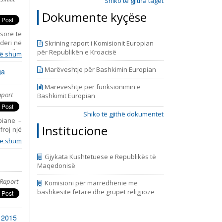
9, prill
Shiko të gjitha taget
Dokumente kyçëse
sore të
 deri në
Skrining raport i Komisionit Europian
hkup dhe
për Republikën e Kroacisë
ë shum
iudha të
e më 11
Marëveshtje për Bashkimin Europian
ga
formimit
Marëveshtje për funksionimin e
jedhja e
aport
Bashkimit Europian
rezanton
litikat
have, ju
Shiko të gjithë dokumentet
opiane –
Institucione
froj një
simin e
ë shum
enca dhe
rente të
Gjykata Kushtetuese e Republikës të
uan nga
Maqedonisë
 dhe të
Raport
 cilin e
Komisioni për marrëdhënie me
riudhën
bashkësitë fetare dhe grupet religjioze
ërfshinë
e fundin
, 2015
azhduar,