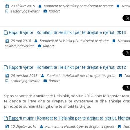
në mënyrë që korrespondoj me ciklin e ri të raporteve t
23 shkurt 2015
Komitetit të Helsinkit për të drejtat të njeriut
Naci
sektori joqeveritar
Raport
Raporti vjetor i Komitetit të Helsinkit për të drejtat e njeriut, 2013
28 maj 2014
Komitetit të Helsinkit për të drejtat të njeriut
Nacion
sektori joqeveritar
Raport
Raporti vjetor i Komitetit të Helsinkit për të drejtat e njeriut, 2012
26 qershor 2013
Komitetit të Helsinkit për të drejtat të njeriut
Nac
sektori joqeveritar
Raport
Sipas raportit të Komitetit të Helsinkit, në vitin 2012 ishin të konstatuara
të dënda të lirive dhe të drejtave të qytetarëve si dhe shkelje dras
principit të sundimit të ligjit dhe të shtetit të drejtë.
Raporti mujor i Komitetit të Helsinkit për të drejtat të njeriut, Nënto
10 dhjetor 2010
Komitetit të Helsinkit për të drejtat të njeriut
Nac