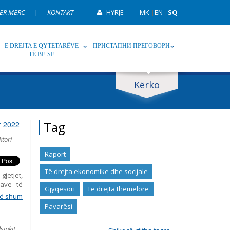
ËR MERC
|
KONTAKT
HYRJE
MK
|
EN
|
SQ
E DREJTA E QYTETARËVE
ПРИСТАПНИ ПРЕГОВОРИ
TË BE-SË
Kërko
p
Tag
Tag
or 2022
ktori
Raport
Të drejta ekonomike dhe socijale
gjetjet,
ave të
Gjyqësori
Të drejta themelore
 raporti
ë shum
up, duke
Pavarësi
Gjashtë
k 2015,
sinkit