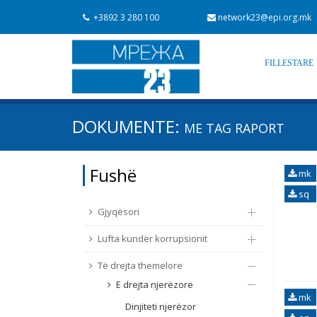
+3892 3 280 100
network23@epi.org.mk
FILLESTARE
Kërko dokumente
DOKUMENTE:
ME TAG
RAPORT
Kërko
Fushë / lëmi
Fushë
mk
Nga rrjeti 23
Data e shpalljes
sq
Gjyqësori
Lufta kundër korrupsionit
Të drejta themelore
E drejta njerëzore
mk
Dinjiteti njerëzor