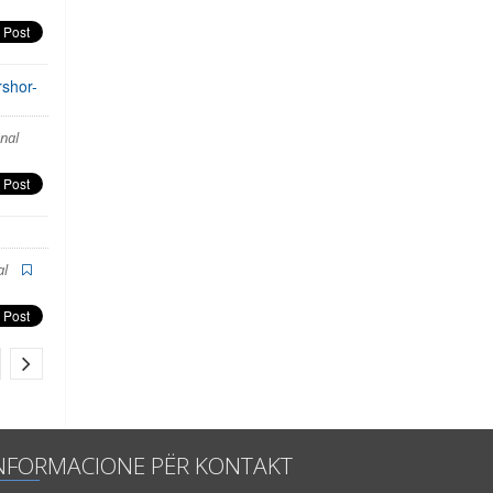
rshor-
nal
al
NFORMACIONE PËR KONTAKT