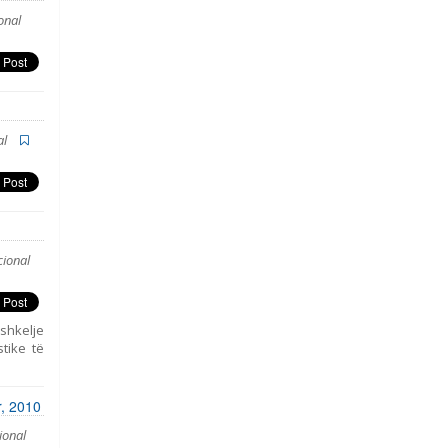
onal
al
ional
 shkelje
tike të
r, 2010
ional