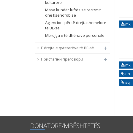
kulturore
Masa kundër luftës së racizmit
dhe ksenofobisë
Agjencioni për të drejta themelore
mk
të BE-së
Mbrojtja e të dhënave personale
E drejta e qytetarëve të BE-së
Пристапни преговори
mk
en
sq
DONATORË/MBËSHTETËS