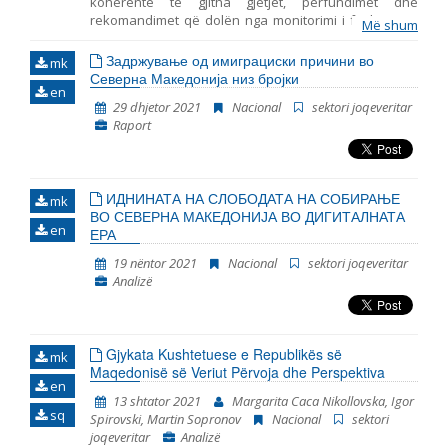
koherente të gjitha gjetjet, përfundimet dhe
rekomandimet që dolën nga monitorimi i fushave të
Më shum
Emër, përshkrim ose fjalen
përfshira në Kapitullin 23 – Gjyqësori dhe të drejtat
themelore. Ky është raporti i shtatë i tillë i publikuar
Задржување од имиграциски причини во
mk
nga Instituti për Politika Evropiane (EPI) – Shkup, duke
Северна Македонија низ бројки
en
marrë parasysh komentet dhe opinionet e
29 dhjetor 2021
Nacional
sektori joqeveritar
organizatave joqeveritare. Gjashtë periudhat e
Raport
mëparshme mbulojnë periudhat në vijim: tetor 2014 –
korrik 2015, korrik 2015 – prill 2016, maj 2016 – janar
2018, qershor 2018 – mars 2019, prill 2019 – mars 2020
dhe prill 2020 – shtator 2021.
ИДНИНАТА НА СЛОБОДАТА НА СОБИРАЊЕ
mk
ВО СЕВЕРНА МАКЕДОНИЈА ВО ДИГИТАЛНАТА
en
ЕРА
19 nëntor 2021
Nacional
sektori joqeveritar
Analizë
Gjykata Kushtetuese e Republikës së
mk
Maqedonisë së Veriut Përvoja dhe Perspektiva
en
13 shtator 2021
Margarita Caca Nikollovska, Igor
sq
Spirovski, Martin Sopronov
Nacional
sektori
joqeveritar
Analizë