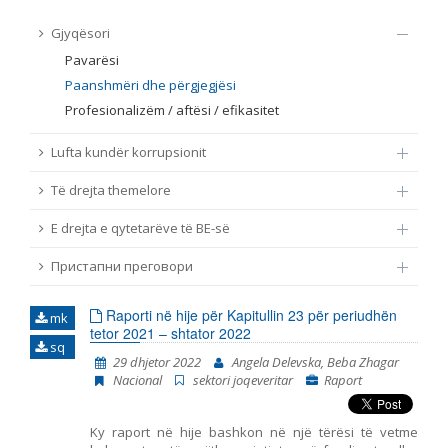
TË DREJTA THEMELORE
Gjyqësori
Burim
Pavarësi
E DREJTA E QYTETARËVE TË BE-SË
Paanshmëri dhe përgjegjësi
Profesionalizëm / aftësi / efikasitet
Nën burim
ПРИСТАПНИ ПРЕГОВОРИ
Lufta kundër korrupsionit
Tip
Të drejta themelore
E drejta e qytetarëve të BE-së
Tag
Пристапни преговори
Nga rrjeti 23
Raporti në hije për Kapitullin 23 për periudhën
mk
tetor 2021 – shtator 2022
sq
Data e shpalljes
29 dhjetor 2022
Angela Delevska, Beba Zhagar
Nacional
sektori joqeveritar
Raport
Gjuhë
Ky raport në hije bashkon në një tërësi të vetme