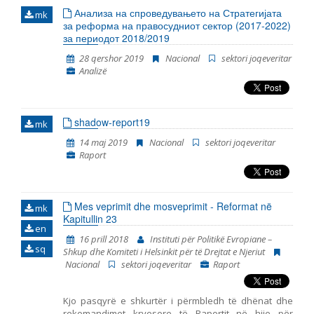
të kenë cilësinë e një personi juridik, atëherë forcohet
Анализа на спроведувањето на Стратегијата
në thelb organizimi sindikal, në krahasim me statusin
mk
за реформа на правосудниот сектор (2017-2022)
aktual juridik. Argumenti tregon se përvetësimi i
за периодот 2018/2019
statusit të një personi juridik me momentin e
regjistrimit në regjistrin përkatës, për sindikatat
28 qershor 2019
Nacional
sektori joqeveritar
paraqet hapin e parë në rrugën e gjatë drejt forcimit
Analizë
të aleancës, solidaritetit dhe betejës për të realizuar
interesat dhe qëllimet e përbashkëta. Duke u nisur
nga përgjigjet rreth funksionit themelor të sindikatës
dhe statusit juridik të të g
shadow-report19
mk
14 maj 2019
Nacional
sektori joqeveritar
Raport
Mes veprimit dhe mosveprimit - Reformat në
mk
Kapitullin 23
en
16 prill 2018
Instituti për Politikë Evropiane –
sq
Shkup dhe Komiteti i Helsinkit për të Drejtat e Njeriut
Nacional
sektori joqeveritar
Raport
Kjo pasqyrë e shkurtër i përmbledh të dhënat dhe
rekomandimet kryesore të Raportit në hije për