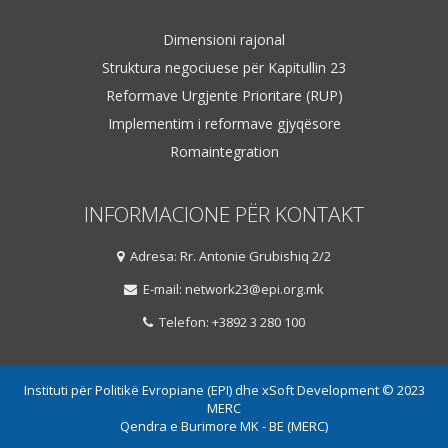
Dimensioni rajonal
Struktura negociuese për Kapitullin 23
Reformave Urgjente Prioritare (RUP)
Implementim i reformave gjyqësore
Romaintegration
INFORMACIONE PËR KONTAKT
Adresa: Rr. Antonie Grubishiq 2/2
E-mail: network23@epi.org.mk
Telefon: +3892 3 280 100
Instituti për Politikë Evropiane (EPI) dhe xSoft Development © 2023
MERC
Qendra e Burimore MK - BE (MERC)