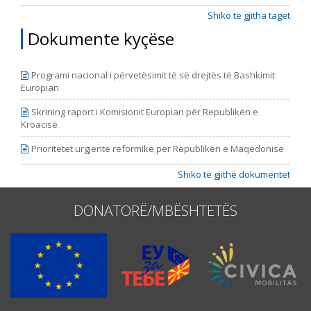
kohore nga fillimi i muajit maj të vitit 2016,
Shiko të gjitha taget
përfundimisht me fundin e muajit janar të vitit 2018.
Dokumente kyçëse
Periudha e përfshirjes së Raportit është vazhduar, në
mënyrë që korrespondoj me ciklin e ri të raporteve t
Programi nacional i përvetësimit të së drejtës të Bashkimit
Europian
Skrining raport i Komisionit Europian për Republikën e
Kroacisë
Prioritetet urgjente reformike për Republikën e Maqedonisë
Shiko të gjithë dokumentet
DONATORË/MBËSHTETËS