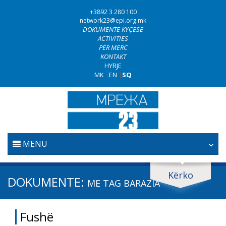
+3892 3 280 100
network23@epi.org.mk
DOKUMENTE KYÇËSE
ACTIVITIES
PËR MERC
KONTAKT
HYRJE
MK
|
EN
|
SQ
MENU
FILLESTARE
Kërko
Kërko dokumente
DOKUMENTE:
ME TAG
BARAZIA
GJYQËSORI
Kërko
Fushë
LUFTA KUNDËR KORRUPSIONIT
Fushë / lëmi