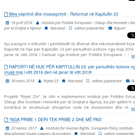
Mes veprimit dhe mosveprimit - Reformat në Kapitullin 23
16 prill 2018
Instituti për Politikë Evropiane – Shkup dhe Komiteti i Hel
për të Drejtat e Njeriut
Nacional
sektori joqeveritar
Raport
Kjo pasqyrë e shkurtër i përmbledh të dhënat dhe rekomandimet krye
Raportit në hije për Kapitullin 23 për periudhën kohore nga maji 2016
janar të vitit 2018. I hartuar nga Instituti për Politikë Evropiane – S
M
Komiteti i Helsinkit për të Drejtat e Njeriut. Pasqyra përfshin tri per
ndryshme: - periudha para zgjedhjeve të parakohshme parlamentar
RAPORTI NË HIJE PËR KAPITULLIN 23: për periudhën kohore n
dhjetor të vitit 2016, - periudha e tranzicionit pas zgjedhjeve dhe para 
muaji maj i vitit 2016 deri në janar të vitit 2018
të Qeverisë së re më datë 31 maj të vitit 2017, dhe - periudha nga zg
30 mars 2018
Rrjeta 23
Nacional
sektori joqeveritar
R
Qeverisë së re deri në fund të muajit janar të vitit 2018. Raporti i p
ngjarjet kryesore në periudhën e analizuar dhe jep rekomandime për po
në secilën fushën të Kapitullit 23. Për analizë të detajuar të të gjitha fus
Projekti “Rrjeti 23+”, të cilin e implementon Instituti për Politikë Evr
lutemi shiheni Raportin në hije. Shadow Report.
Shkup dhe Komiteti i Helsinkit për të Drejtat e Njeriut, ka për qëllim t’i o
kontribut të strukturuar shoqërisë civile në monitorimin dhe vlerë
M
politikave të përfshira me Kapitullin 23 nga aderimi në BE – Jurisprud
të drejtat themelore. Ky raport i bashkon në një tërësi të vetme kohe
“NGA PRIBE 1 DERI TEK PRIBE 2 DHE MË PAS”
gjitha konstatimet, konkluzionet dhe rekomandimet, të cilat rezult
23 nëntor 2017
Institute for Human Rights, European Policy Institute -
monitorimi i fushave të strukturuara në Kapitullin 23 – Jurisprudenca
Macedonian Young Lawyers Association
Nacional
sektori joqeveritar
drejtat themelore. Në të vërtetë, ky është Raporti i tretë në hije të