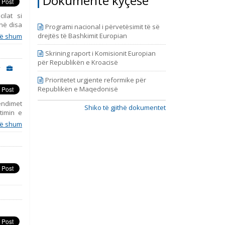
Dokumente kyçëse
ilat si
në disa
Programi nacional i përvetësimit të së
shëm në
drejtës të Bashkimit Europian
ë shum
kyç të
emacisë
Skrining raport i Komisionit Europian
ushtetit
për Republikën e Kroacisë
ese” të
ksionet
Prioritetet urgjente reformike për
 parimit
Republikën e Maqedonisë
 në një
vendimet
larët e
Shiko të gjithë dokumentet
timin e
ëllim të
drejtave
min e të
ë shum
lësia e
eve dhe
tat dhe
simin e
ëlimin e
ëve për