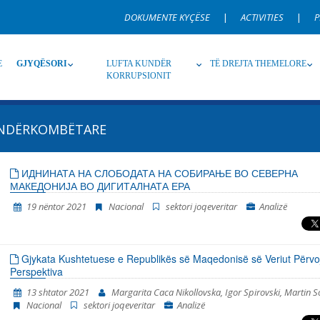
DOKUMENTE KYÇËSE
|
ACTIVITIES
|
P
E
GJYQËSORI
LUFTA KUNDËR
TË DREJTA THEMELORE
KORRUPSIONIT
NDËRKOMBËTARE
Burim
Nën burim
Ti
ИДНИНАТА НА СЛОБОДАТА НА СОБИРАЊЕ ВО СЕВЕРНА
МАКЕДОНИЈА ВО ДИГИТАЛНАТА ЕРА
Gjuhë
Emër, përshkrim ose fjalen
19 nëntor 2021
Nacional
sektori joqeveritar
Analizë
Gjykata Kushtetuese e Republikës së Maqedonisë së Veriut Përvo
Perspektiva
13 shtator 2021
Margarita Caca Nikollovska, Igor Spirovski, Martin 
Nacional
sektori joqeveritar
Analizë