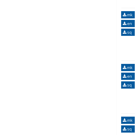
mk
en
sq
mk
en
sq
mk
sq