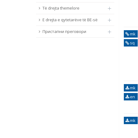
Të drejta themelore
E drejta e qytetarëve të BE-së
Пристапни преговори
mk
sq
mk
en
mk