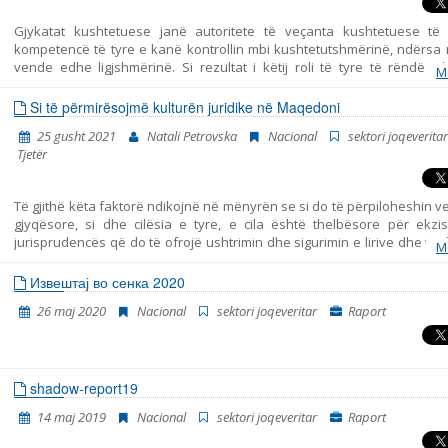
Gjykatat kushtetuese janë autoritete të veçanta kushtetuese të c
kompetencë të tyre e kanë kontrollin mbi kushtetutshmërinë, ndërsa 
vende edhe ligjshmërinë. Si rezultat i këtij roli të tyre të rëndësi
M
sistemet politikë të shteteve ato paraqesin një element 
konstitucionalizmit që e nënkupton kundërpeshën (kufizimin) e supr
Si të përmirësojmë kulturën juridike në Maqedoni
parlamentare dhe të pushtetit ekzekutiv në procesin e sendërtimit të p
25 gusht 2021
Natali Petrovska
Nacional
sektori joqeveritar
shtetëror dhe për vendosjen e sistemit të “demokracisë kushtetu
Tjetër
bazuar mbi supremacinë e Kushtetutës. Në këtë kuptim, njëri nga fun
themelore të gjyqtarëve kushtetues konsiston me sigurimin e vlerës së
themelor të ndarjes së pushtetit në ligjvënës, ekzekutiv dhe gjyqësor
Të gjithë këta faktorë ndikojnë në mënyrën se si do të përpiloheshin 
shoqëri demokratike, përkatësisht t’i kontrollojnë dhe mbajnë titul
gjyqësore, si dhe cilësia e tyre, e cila është thelbësore për ekzis
këtyre pushteteve në kufijtë e prerogrativëve të tyre kushtetues me q
jurisprudencës që do të ofrojë ushtrimin dhe sigurimin e lirive dhe të 
sendërtimit dhe zhvillimit të shoqërisë demokratike të bazuar në sundi
M
themelore të qytetarëve, si dhe subjekteve të tjera në vend. Ci
drejtës dhe liritë e
drejtësisë është një përkushtim i vazhdueshëm dhe afatgjatë i organ
Извештај во сенка 2020
mekanizmave ndërkombëtarë të parashikuara nga konventat, rezolu
26 maj 2020
Nacional
sektori joqeveritar
Raport
rekomandimet e miratuara nën patronazhin e tyre, me qëllim lehtë
aksesit në drejtësi, përmirësimin dhe thjeshtimin e procedurave, zvog
ngarkesës së gjykatave nga puna dhe rifokusimin mbi punën e gjyqtar
aktivitete të pastra gjyqësore.
shadow-report19
14 maj 2019
Nacional
sektori joqeveritar
Raport