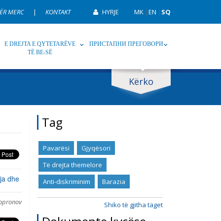
ËR MERC
|
KONTAKT
HYRJE
MK
|
EN
|
SQ
E DREJTA E QYTETARËVE
ПРИСТАПНИ ПРЕГОВОРИ
TË BE-SË
Kërko
p
Tag
Tag
Pavarësi
Gjyqësori
Të drejta themelore
ja dhe
Anti-diskriminim
Barazia
Sopronov
Shiko të gjitha taget