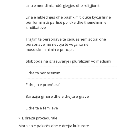
Liria e mendimit, ndërgjegjes dhe religjionit
Emër, përshkrim ose fjalen
Liria e mbledhjes dhe bashkimit, duke kyçur lirinë
për formim të partisë politike dhe themelimin e
sindikateve
Trajtim të personave të cenueshëm social dhe
personave me nevoja të veçanta në
mosdiskriminimin e principit
Slobooda na izrazuvanje i pluralizam vo mediumi
E drejta për arsimim
E drejta e pronësisë
Barazija gjinore dhe e drejta e grave
E drejta e fëmijëve
E drejta procedurale
Mbrojtja e pakicës dhe e drejta kulturore