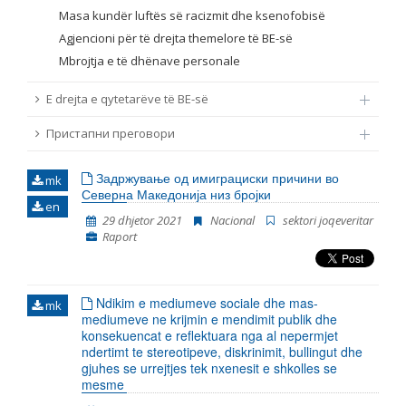
Masa kundër luftës së racizmit dhe ksenofobisë
Agjencioni për të drejta themelore të BE-së
Mbrojtja e të dhënave personale
E drejta e qytetarëve të BE-së
Пристапни преговори
Задржување од имиграциски причини во
mk
Северна Македонија низ бројки
en
29 dhjetor 2021
Nacional
sektori joqeveritar
Raport
Ndikim e mediumeve sociale dhe mas-
mk
mediumeve ne krijmin e mendimit publik dhe
konsekuencat e reflektuara nga al nepermjet
ndertimt te stereotipeve, diskrinimit, bullingut dhe
gjuhes se urrejtjes tek nxenesit e shkolles se
mesme