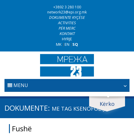
+3892 3 280 100
network23@epi.org.mk
DOKUMENTE KYÇËSE
ACTIVITIES
PËR MERC
KONTAKT
HYRJE
MK
|
EN
|
SQ
MENU
FILLESTARE
Kërko
Kërko dokumente
DOKUMENTE:
ME TAG
KSENOFOBIJA
GJYQËSORI
Kërko
Fushë
LUFTA KUNDËR KORRUPSIONIT
Fushë / lëmi