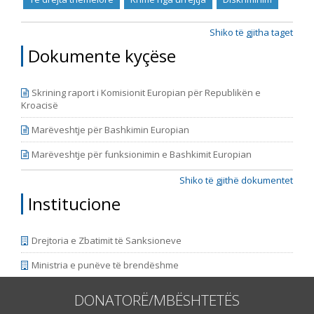
ky është Raporti i tretë në hije të cilin e publikon “Rrjeti
23”. Dy raportet paraprakë kishin të bëjnë me
periudhën kohore tetor 2014 - korrik 2015 dhe korrik
Shiko të gjitha taget
2015 – prill 2016. Raporti e përfshinë periudhën
Dokumente kyçëse
kohore nga fillimi i muajit maj të vitit 2016,
përfundimisht me fundin e muajit janar të vitit 2018.
Periudha e përfshirjes së Raportit është vazhduar, në
Skrining raport i Komisionit Europian për Republikën e
mënyrë që korrespondoj me ciklin e ri të raporteve t
Kroacisë
Marëveshtje për Bashkimin Europian
Marëveshtje për funksionimin e Bashkimit Europian
Shiko të gjithë dokumentet
Institucione
Drejtoria e Zbatimit të Sanksioneve
Ministria e punëve të brendëshme
DONATORË/MBËSHTETËS