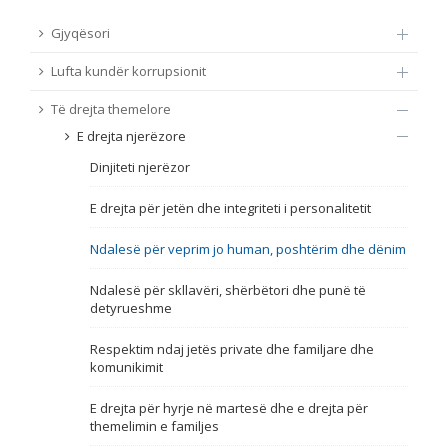
TË DREJTA THEMELORE
Gjyqësori
Burim
Lufta kundër korrupsionit
E DREJTA E QYTETARËVE TË BE-SË
Të drejta themelore
Nën burim
ПРИСТАПНИ ПРЕГОВОРИ
E drejta njerëzore
Dinjiteti njerëzor
Tip
E drejta për jetën dhe integriteti i personalitetit
Tag
Ndalesë për veprim jo human, poshtërim dhe dënim
Ndalesë për skllavëri, shërbëtori dhe punë të
Nga rrjeti 23
detyrueshme
Respektim ndaj jetës private dhe familjare dhe
Data e shpalljes
komunikimit
E drejta për hyrje në martesë dhe e drejta për
Gjuhë
themelimin e familjes