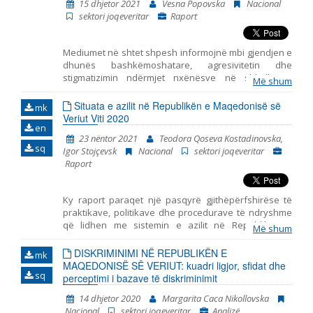
15 dhjetor 2021
Vesna Popovska
Nacional
sektori joqeveritar
Raport
Мediumet në shtet shpesh informojnë mbi gjendjen e
dhunës bashkëmoshatare, agresivitetin dhe
stigmatizimin ndërmjet nxënësve në shkollat e
Më shum
mesme, por mungojnë hulumtime empirike për lidhjen
kauzale ndërmjet qëndrimeve të këtilla dhe burimeve
Situata e azilit në Republikën e Maqedonisë së
mk
të ndikimeve potenciale mbi formimin e tyre. Në
Veriut Viti 2020
en
kontekst të ndodhive të fundit: pandemija, izolimi
23 nëntor 2021
Teodora Qoseva Kostadinovska,
social dhe mësimdhënia online, eventet e këtille nuk
sq
Igor Stojçevsk
Nacional
sektori joqeveritar
munguan në botën offline, që tregon se roli i
Raport
mediumeve, në gjithë procesin, paraqet faktor të cilit
duhet ti qaset.
Ky raport paraqet një pasqyrë gjithëpërfshirëse të
praktikave, politikave dhe procedurave të ndryshme
që lidhen me sistemin e azilit në Republikën e
Më shum
Maqedonisë së Veriut në vitin 2020.Raporti i potencon
sfidat kryesore me të cilat përballen azilkërkuesit dhe
DISKRIMINIMI NË REPUBLIKËN E
mk
refugjatët gjatë procedurës së azilit dhe gjatë
MAQEDONISË SË VERIUT: kuadri ligjor, sfidat dhe
sq
ushtrimit të të drejtave të tjera. Gjatë përgatitjes së
perceptimi i bazave të diskriminimit
këtij dokumenti u përdorën: a) të dhënat e marra gjatë
14 dhjetor 2020
Margarita Caca Nikollovska
përfaqësimit të azilkërkuesve, refugjatëve dhe
Nacional
sektori joqeveritar
Analizë