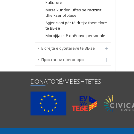
kulturore
Masa kundër luftës së racizmit
dhe ksenofobisë
Agjencioni për të drejta themelore
të BE-së
Mbrojtja e të dhënave personale
E drejta e qytetarëve të BE-së
Пристапни преговори
DONATORË/MBËSHTETËS