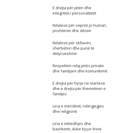
E drejta për jetën dhe
integriteti i personalitetit
Ndalesë për veprim jo human,
poshtërim dhe dënim
Ndalesë për skllavëri,
shërbëtori dhe punë të
detyrueshme
Respektim ndaj jetës private
dhe familjare dhe komunikimit
E drejta për hyrje në martesë
dhe e drejta për themelimin e
familjes
Liria e mendimit, ndërgjegjes
dhe religjionit
Liria e mbledhjes dhe
bashkimit, duke kyçur lirinë