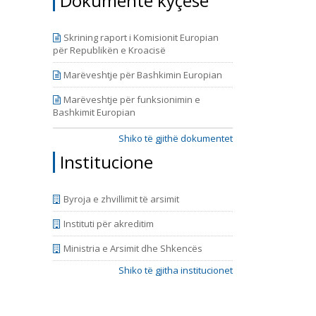
Dokumente kyçëse
Skrining raport i Komisionit Europian
për Republikën e Kroacisë
Marëveshtje për Bashkimin Europian
Marëveshtje për funksionimin e
Bashkimit Europian
Shiko të gjithë dokumentet
Institucione
Byroja e zhvillimit të arsimit
Instituti për akreditim
Ministria e Arsimit dhe Shkencës
Shiko të gjitha institucionet