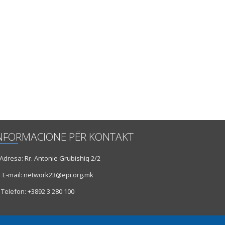
NFORMACIONE PËR KONTAKT
dresa: Rr. Antonie Grubishiq 2/2
E-mail: network23@epi.org.mk
Telefon: +3892 3 280 100