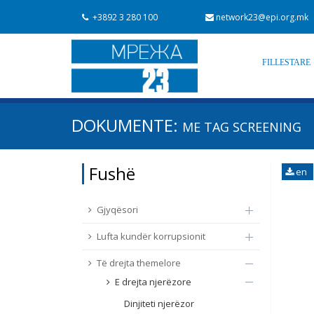
+3892 3 280 100
network23@epi.org.mk
FILLESTARE
Kërko dokumente
DOKUMENTE:
ME TAG
SCREENING
Kërko
Fushë / lëmi
Fushë
en
Nga rrjeti 23
Data e shpalljes
Gjyqësori
Lufta kundër korrupsionit
Të drejta themelore
E drejta njerëzore
Dinjiteti njerëzor