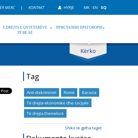
ËR MERC
|
KONTAKT
HYRJE
MK
|
EN
|
SQ
E DREJTA E QYTETARËVE
ПРИСТАПНИ ПРЕГОВОРИ
TË BE-SË
Kërko
p
Tag
Tag
Anti-diskriminim
Romë
Barazia
Të drejta ekonomike dhe socijale
Të drejta themelore
Shiko të gjitha taget