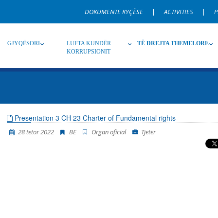
DOKUMENTE KYÇËSE
|
ACTIVITIES
|
P
GJYQËSORI
LUFTA KUNDËR
TË DREJTA THEMELORE
KORRUPSIONIT
Burim
Nën burim
Ti
Presentation 3 CH 23 Charter of Fundamental rights
28 tetor 2022
BE
Organ oficial
Tjetër
Gjuhë
Emër, përshkrim ose fjalen