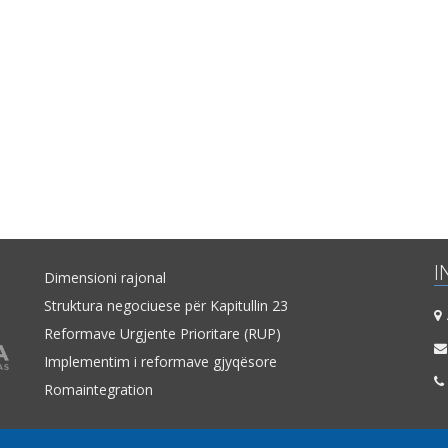
I
Dimensioni rajonal
Struktura negociuese për Kapitullin 23
A
Reformave Urgjente Prioritare (RUP)
Implementim i reformave gjyqësore
Romaintegration