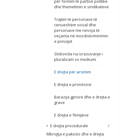
për formim të partisë politike
dhe themelimin e sindikateve
Trajtim të personave të
cenueshëm social dhe
personave me nevoja të
veçanta në mosdiskriminimin
e principit
Slobooda na izrazuvanje i
pluralizam vo mediumi
E drejta për arsimim
E drejta e pronësisë
Barazija gjinore dhe e drejta e
grave
E drejta e fëmijëve
E drejta procedurale
Mbrojtja e pakicës dhe e drejta