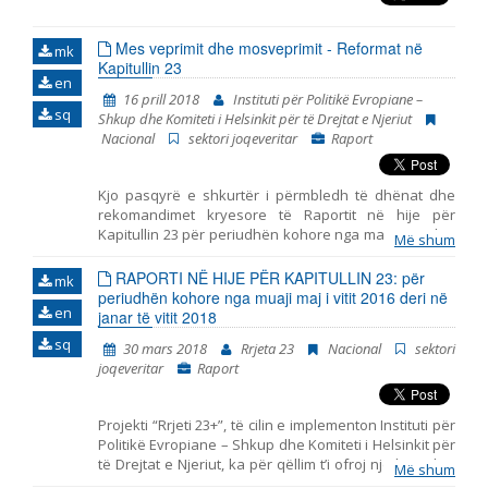
duhet ti qaset.
Mes veprimit dhe mosveprimit - Reformat në
mk
Kapitullin 23
en
16 prill 2018
Instituti për Politikë Evropiane –
sq
Shkup dhe Komiteti i Helsinkit për të Drejtat e Njeriut
Nacional
sektori joqeveritar
Raport
Kjo pasqyrë e shkurtër i përmbledh të dhënat dhe
rekomandimet kryesore të Raportit në hije për
Kapitullin 23 për periudhën kohore nga maji 2016 deri
Më shum
në janar të vitit 2018. I hartuar nga Instituti për Politikë
Evropiane – Shkup dhe Komiteti i Helsinkit për të
RAPORTI NË HIJE PËR KAPITULLIN 23: për
mk
Drejtat e Njeriut. Pasqyra përfshin tri periudha të
periudhën kohore nga muaji maj i vitit 2016 deri në
en
ndryshme: - periudha para zgjedhjeve të
janar të vitit 2018
parakohshme parlamentare më 11 dhjetor të vitit
sq
30 mars 2018
Rrjeta 23
Nacional
sektori
2016, - periudha e tranzicionit pas zgjedhjeve dhe
joqeveritar
Raport
para formimit të Qeverisë së re më datë 31 maj të vitit
2017, dhe - periudha nga zgjedhja e Qeverisë së re
deri në fund të muajit janar të vitit 2018. Raporti i
Projekti “Rrjeti 23+”, të cilin e implementon Instituti për
prezanton ngjarjet kryesore në periudhën e
Politikë Evropiane – Shkup dhe Komiteti i Helsinkit për
analizuar dhe jep rekomandime për politikat në
të Drejtat e Njeriut, ka për qëllim t’i ofroj një kontribut
secilën fushën të Kapitullit 23. Për analizë të detajuar
Më shum
të strukturuar shoqërisë civile në monitorimin dhe