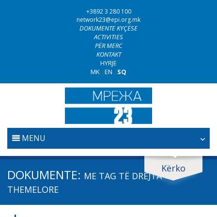
+3892 3 280 100
network23@epi.org.mk
DOKUMENTE KYÇËSE
ACTIVITIES
PËR MERC
KONTAKT
HYRJE
MK
|
EN
|
SQ
MENU
FILLESTARE
Kërko
Kërko dokumente
DOKUMENTE:
ME TAG
TË DREJTA
GJYQËSORI
Kërko
THEMELORE
LUFTA KUNDËR KORRUPSIONIT
Fushë / lëmi