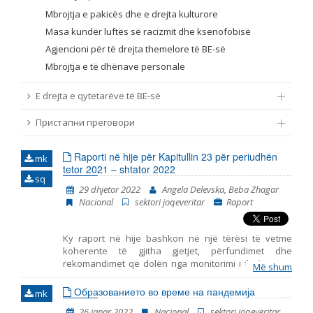
Mbrojtja e pakicës dhe e drejta kulturore
Masa kundër luftës së racizmit dhe ksenofobisë
Agjencioni për të drejta themelore të BE-së
Mbrojtja e të dhënave personale
E drejta e qytetarëve të BE-së
Пристапни преговори
Raporti në hije për Kapitullin 23 për periudhën
mk
tetor 2021 – shtator 2022
sq
29 dhjetor 2022
Angela Delevska, Beba Zhagar
Nacional
sektori joqeveritar
Raport
Ky raport në hije bashkon në një tërësi të vetme
koherente të gjitha gjetjet, përfundimet dhe
rekomandimet që dolën nga monitorimi i fushave të
Më shum
përfshira në Kapitullin 23 – Gjyqësori dhe të drejtat
themelore. Ky është raporti i shtatë i tillë i publikuar
Образованието во време на пандемија
mk
nga Instituti për Politika Evropiane (EPI) – Shkup, duke
26 janar 2022
Nacional
sektori joqeveritar