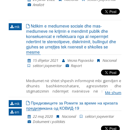
marrë parasysh komentet dhe opinionet e
Analizë
organizatave joqeveritare. Gjashtë periudhat e
mëparshme mbulojnë periudhat në vijim: tetor 2014 –
korrik 2015, korrik 2015 – prill 2016, maj 2016 – janar
2018, qershor 2018 – mars 2019, prill 2019 – mars 2020
Ndikim e mediumeve sociale dhe mas-
dhe prill 2020 – shtator 2021.
mk
mediumeve ne krijmin e mendimit publik dhe
konsekuencat e reflektuara nga al nepermjet
ndertimt te stereotipeve, diskrinimit, bullingut dhe
gjuhes se urrejtjes tek nxenesit e shkolles se
mesme
15 dhjetor 2021
Vesna Popovska
Nacional
sektori joqeveritar
Raport
Мediumet në shtet shpesh informojnë mbi gjendjen e
dhunës bashkëmoshatare, agresivitetin dhe
stigmatizimin ndërmjet nxënësve në shkollat e
Më shum
mesme, por mungojnë hulumtime empirike për lidhjen
kauzale ndërmjet qëndrimeve të këtilla dhe burimeve
Предизвиците за Ромите за време на кризата
mk
të ndikimeve potenciale mbi formimin e tyre. Në
предизвикана од КОВИД-19
en
kontekst të ndodhive të fundit: pandemija, izolimi
22 maj 2020
Nacional
sektori joqeveritar
social dhe mësimdhënia online, eventet e këtille nuk
Dokument i politikës
munguan në botën offline, që tregon se roli i
mediumeve, në gjithë procesin, paraqet faktor të cilit