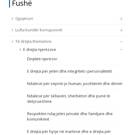
Fushë
TË DREJTA THEMELORE
Burim
Gjyqësori
E DREJTA E QYTETARËVE TË BE-SË
Lufta kundër korrupsionit
Nën burim
ПРИСТАПНИ ПРЕГОВОРИ
Të drejta themelore
E drejta njerëzore
Tip
Dinjiteti njerëzor
Tag
E drejta për jetën dhe integriteti i personalitetit
Ndalesë për veprim jo human, poshtërim dhe dënim
Nga rrjeti 23
Ndalesë për skllavëri, shërbëtori dhe punë të
detyrueshme
Data e shpalljes
Respektim ndaj jetës private dhe familjare dhe
komunikimit
Gjuhë
E drejta për hyrje në martesë dhe e drejta për