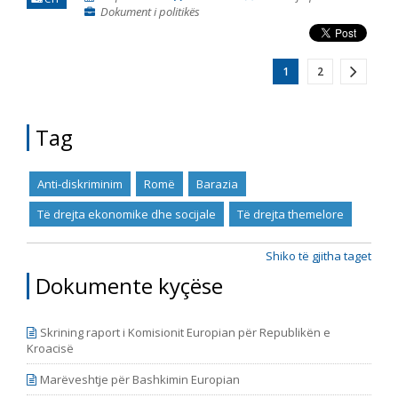
Dokument i politikës
1
2
Tag
Anti-diskriminim
Romë
Barazia
Të drejta ekonomike dhe socijale
Të drejta themelore
Shiko të gjitha taget
Dokumente kyçëse
Skrining raport i Komisionit Europian për Republikën e
Kroacisë
Marëveshtje për Bashkimin Europian