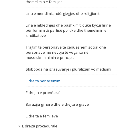
themelimin e familjes
Emër, përshkrim ose fjalen
Liria e mendimit, ndërgjegjes dhe religjionit
Liria e mbledhjes dhe bashkimit, duke kyçur lirinë
për formim të partisë politike dhe themelimin e
sindikateve
Trajtim të personave të cenueshëm social dhe
personave me nevoja të veçanta në
mosdiskriminimin e principit
Slobooda na izrazuvanje i pluralizam vo mediumi
E drejta për arsimim
E drejta e pronësisë
Barazija gjinore dhe e drejta e grave
E drejta e fëmijëve
E drejta procedurale