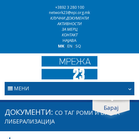
+3892 3 280 100
network23@epi.org.mk
КЛУЧНИ ДОКУМЕНТИ
АКТИВНОСТИ
ЗА МЕРЦ
КОНТАКТ
НАЈАВА
MK
|
EN
|
SQ
МЕНИ
ПОЧЕТНА
Барај
Барај документи
ДОКУМЕНТИ:
СО ТАГ
РОМИ И ВИЗНА
ПРАВОСУДСТВО
Барај
ЛИБЕРАЛИЗАЦИЈА
БОРБА ПРОТИВ КОРУПЦИЈАТА
Област / подрачје