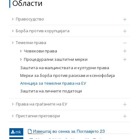
Области
ТЕМЕЛНИ ПРАВА
Извор
Правосудство
ПРАВА НА ГРАЃАНИТЕ НА ЕУ
Борба против корупцијата
Под-извор
ПРИСТАПНИ ПРЕГОВОРИ
Темелни права
Човекови права
Тип
Процедурални заштитни мерки
Заштита на малцинствата и културни права
Таг
Мерки за борба против расизам и ксенофобија
Агенција за темелни права на ЕУ
Заштита на личните податоци
Од Мрежа 23
Права на граѓаните на ЕУ
Датум на објавување
Пристапни преговори
Јазик
Извештај во сенка за Поглавјето 23
mk