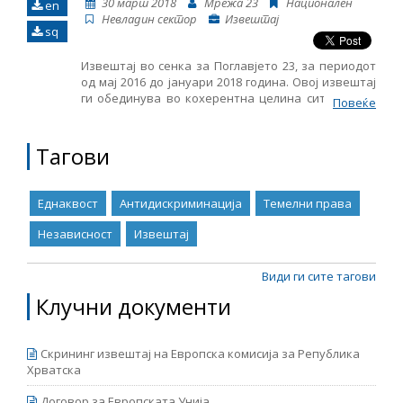
30 март 2018
Мрежа 23
Национален
en
Невладин сектор
Извештај
Име, опис или клучен збор
sq
Извештај во сенка за Поглавјето 23, за периодот
од мај 2016 до јануари 2018 година. Овој извештај
ги обединува во кохерентна целина сите наоди,
Повеќе
заклучоци и препораки кои произлегоа од
следењето на областите структурирани во
Поглавјето 23: правосудство, борба против
Тагови
корупција и темелни права. Ова е трет Извештај
во сенка објавен од страна на Мрежа 23 и истиот
му претходи на новиот Извештај за напредокот
Еднаквост
Антидискриминација
Темелни права
на Република Македонија кој се очекува да биде
објавен од страна на Европската комисија во
Независност
Извештај
средината на април. Извештајот е подготвен во
рамките на проектот „Мрежа 23+“, финансиран од
Европската Унија.
Види ги сите тагови
Клучни документи
Скрининг извештај на Европска комисија за Република
Хрватска
Договор за Европската Унија