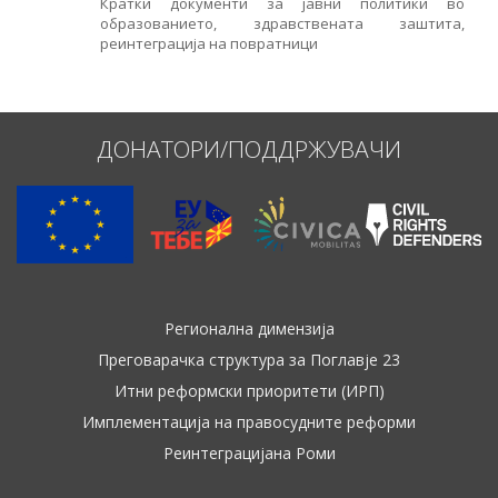
Кратки документи за јавни политики во
образованието, здравствената заштита,
Име, опис или клучен збор
реинтеграција на повратници
ДОНАТОРИ/ПОДДРЖУВАЧИ
Регионална димензија
Преговарачка структура за Поглавје 23
Итни реформски приоритети (ИРП)
Имплементација на правосудните реформи
Реинтеграцијана Роми