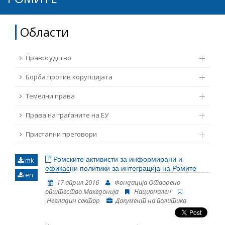
ТЕМЕЛНИ ПРАВА
Извор
Области
ПРАВА НА ГРАЃАНИТЕ НА ЕУ
Под-извор
Правосудство
ПРИСТАПНИ ПРЕГОВОРИ
Борба против корупцијата
Тип
Темелни права
Права на граѓаните на ЕУ
Таг
Пристапни преговори
Од Мрежа 23
Ромските активисти за информирани и
mk
ефикасни политики за интеграција на Ромите
en
Датум на објавување
17 април 2016
Фондација Отворено
општество Македонија
Национален
Невладин сектор
Документ на политика
Јазик