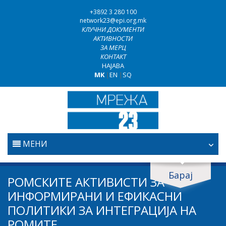
+3892 3 280 100
network23@epi.org.mk
КЛУЧНИ ДОКУМЕНТИ
АКТИВНОСТИ
ЗА МЕРЦ
КОНТАКТ
НАЈАВА
MK
|
EN
|
SQ
МЕНИ
ПОЧЕТНА
Барај
Барај документи
РОМСКИТЕ АКТИВИСТИ ЗА
ПРАВОСУДСТВО
ИНФОРМИРАНИ И ЕФИКАСНИ
Барај
ПОЛИТИКИ ЗА ИНТЕГРАЦИЈА НА
БОРБА ПРОТИВ КОРУПЦИЈАТА
РОМИТЕ
Област / подрачје